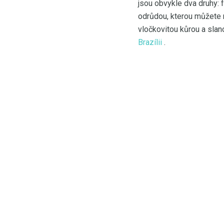
jsou obvykle dva druhy: 
odrůdou, kterou můžete n
vločkovitou kůrou a slan
Brazílii
.