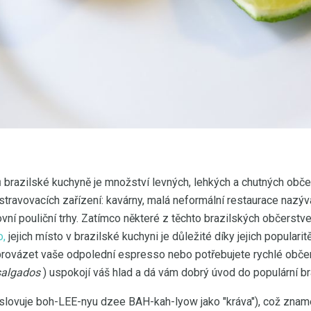
 brazilské kuchyně je množství levných, lehkých a chutných obče
stravovacích zařízení: kavárny, malá neformální restaurace nazý
kovní pouliční trhy. Zatímco některé z těchto brazilských občers
o,
jejich místo v brazilské kuchyni je důležité díky jejich populari
rovázet vaše odpolední espresso nebo potřebujete rychlé občer
salgados
) uspokojí váš hlad a dá vám dobrý úvod do populární br
slovuje boh-LEE-nyu dzee BAH-kah-lyow jako "kráva"), což znamen