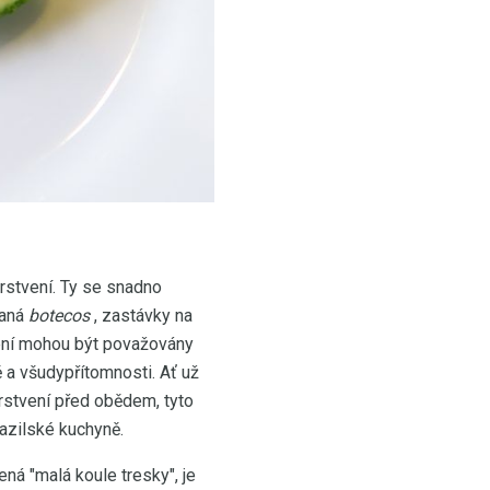
rstvení. Ty se snadno
vaná
botecos
, zastávky na
tvení mohou být považovány
tě a všudypřítomnosti. Ať už
stvení před obědem, tyto
azilské kuchyně.
á "malá koule tresky", je