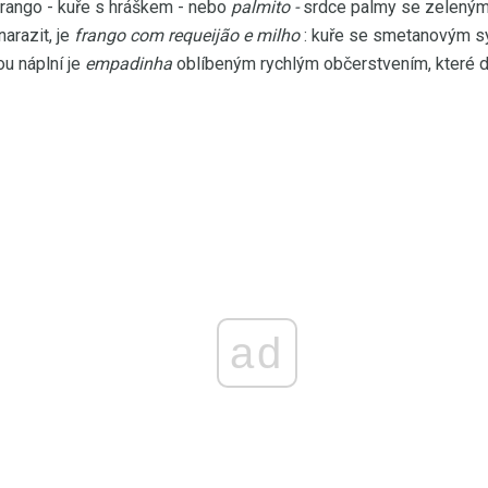
frango - kuře s hráškem - nebo
palmito -
srdce palmy se zelenými
arazit, je
frango com requeijão e milho
: kuře se smetanovým sý
ou náplní je
empadinha
oblíbeným rychlým občerstvením, které 
ad