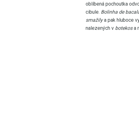
oblíbená pochoutka odvoz
cibule.
Bolinha de bacal
smažily
a pak hluboce vy
nalezených v
botekos
a n