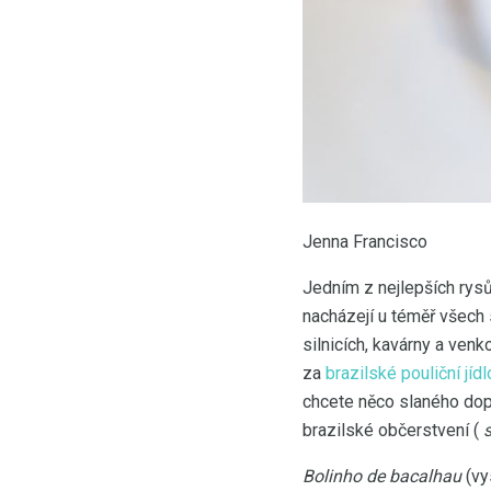
Jenna Francisco
Jedním z nejlepších rysů
nacházejí u téměř všech 
silnicích, kavárny a ven
za
brazilské pouliční jídl
chcete něco slaného dop
brazilské občerstvení (
Bolinho de bacalhau
(vy