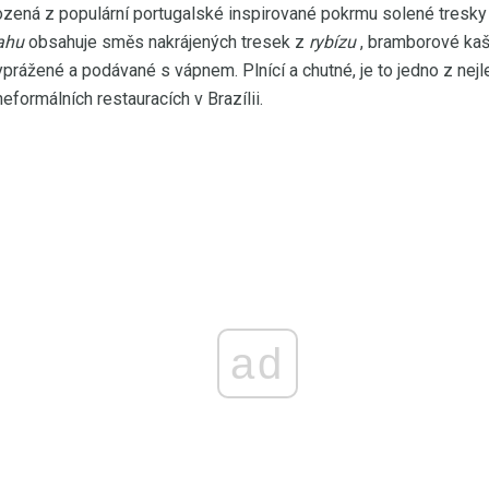
ená z populární portugalské inspirované pokrmu solené tresky se
ahu
obsahuje směs nakrájených tresek z
rybízu
, bramborové kaše
prážené a podávané s vápnem. Plnící a chutné, je to jedno z nej
eformálních restauracích v Brazílii.
ad