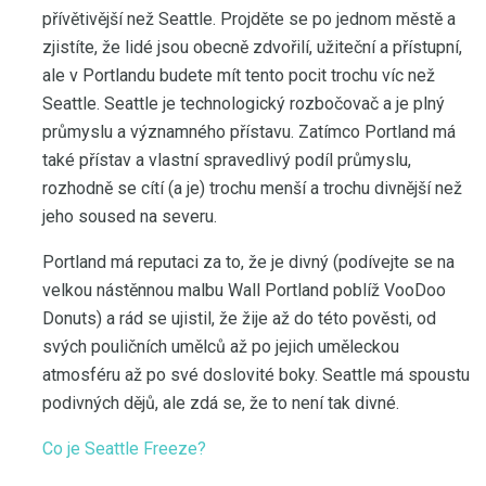
přívětivější než Seattle. Projděte se po jednom městě a
zjistíte, že lidé jsou obecně zdvořilí, užiteční a přístupní,
ale v Portlandu budete mít tento pocit trochu víc než
Seattle. Seattle je technologický rozbočovač a je plný
průmyslu a významného přístavu. Zatímco Portland má
také přístav a vlastní spravedlivý podíl průmyslu,
rozhodně se cítí (a je) trochu menší a trochu divnější než
jeho soused na severu.
Portland má reputaci za to, že je divný (podívejte se na
velkou nástěnnou malbu Wall Portland poblíž VooDoo
Donuts) a rád se ujistil, že žije až do této pověsti, od
svých pouličních umělců až po jejich uměleckou
atmosféru až po své doslovité boky. Seattle má spoustu
podivných dějů, ale zdá se, že to není tak divné.
Co je Seattle Freeze?