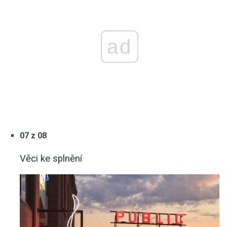
ad
07 z 08
Věci ke splnění