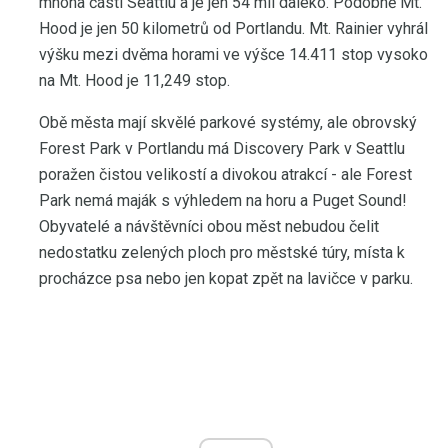
mnoha částí Seattlu a je jen 54 mil daleko. Podobně Mt.
Hood je jen 50 kilometrů od Portlandu. Mt. Rainier vyhrál
výšku mezi dvěma horami ve výšce 14.411 stop vysoko
na Mt. Hood je 11,249 stop.
Obě města mají skvělé parkové systémy, ale obrovský
Forest Park v Portlandu má Discovery Park v Seattlu
poražen čistou velikostí a divokou atrakcí - ale Forest
Park nemá maják s výhledem na horu a Puget Sound!
Obyvatelé a návštěvníci obou měst nebudou čelit
nedostatku zelených ploch pro městské túry, místa k
procházce psa nebo jen kopat zpět na lavičce v parku.