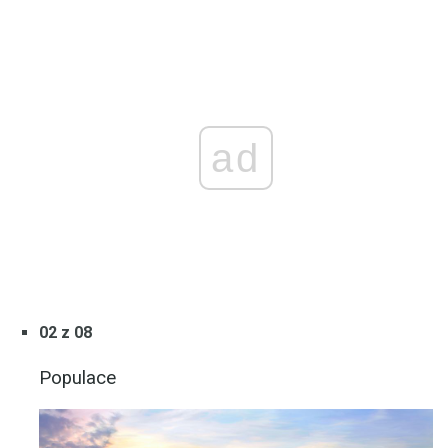
ad
02 z 08
Populace