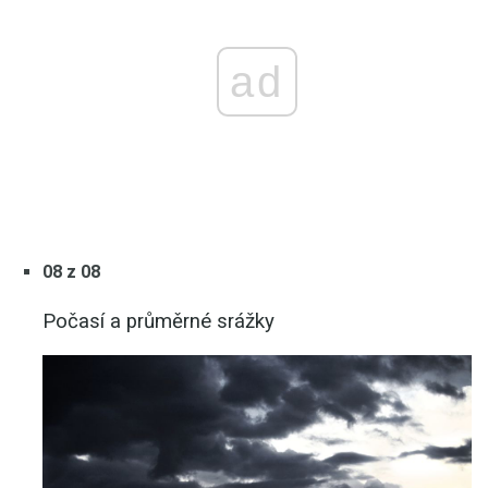
ad
08 z 08
Počasí a průměrné srážky