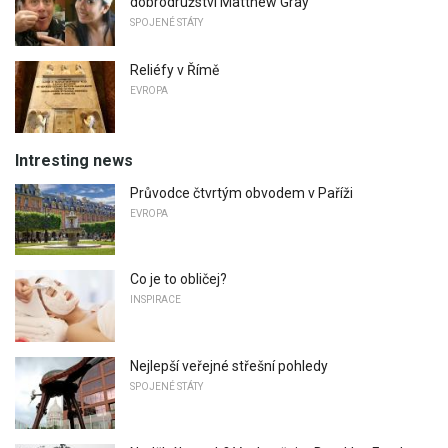
dobrodružství Matthew Gray
SPOJENÉ STÁTY
Reliéfy v Římě
EVROPA
Intresting news
Průvodce čtvrtým obvodem v Paříži
EVROPA
Co je to obličej?
INSPIRACE
Nejlepší veřejné střešní pohledy
SPOJENÉ STÁTY