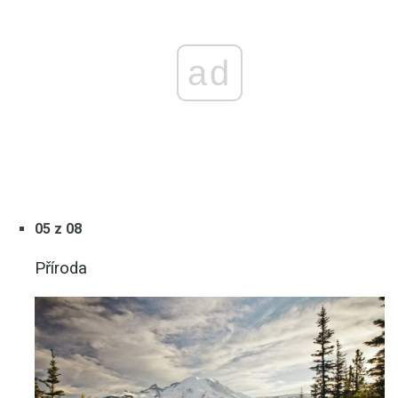
ad
05 z 08
Příroda