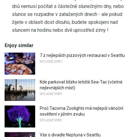
dnů nemusí počítat s částečně slunečnými dny, nebo
slunce se rozpadne v zatažených dnech - ale pokud
žijete v oblasti dost dlouho, budete spokojeni nad
sluncem na hodinu nebo dvě uprostřed zimy !
Enjoy similar
7 z nejlepších pizzových restaurací v Seattlu
SPOJENÉ STÁTY
Kde parkovat blízko letiště Sea-Tac (včetně
nejlevnějších míst)
SPOJENÉ STÁTY
Proč Tacoma Zoolights má nejlepší vánoční
osvětlení v jižním zvuku
SPOJENÉ STÁTY
Vše o divadle Neptuna v Seattlu