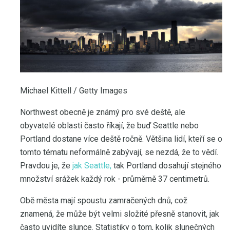
Michael Kittell / Getty Images
Northwest obecně je známý pro své deště, ale
obyvatelé oblasti často říkají, že buď Seattle nebo
Portland dostane více deště ročně. Většina lidí, kteří se o
tomto tématu neformálně zabývají, se nezdá, že to vědí.
Pravdou je, že
jak Seattle,
tak Portland dosahují stejného
množství srážek každý rok - průměrně 37 centimetrů.
Obě města mají spoustu zamračených dnů, což
znamená, že může být velmi složité přesně stanovit, jak
často uvidíte slunce. Statistiky o tom, kolik slunečných