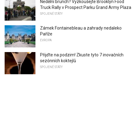
Nedělní brunch? Vyzkoušejte Brooklyn Food
Truck Rally v Prospect Parku Grand Army Plaza
SPOJENÉ STÁTY
Zámek Fontainebleau a zahrady nedaleko
Paříže
EVROPA
Přijďte na podzim! Zkuste tyto 7 inovačních
sezónních koktejlů
SPOJENÉ STÁTY