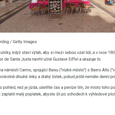
rding / Getty Images
ličky, když staví výtah, aby si mezi sebou vzal lidi, a v roce 19
or de Santa Justa navrhl učně Gustave Eiffel a ukazuje to.
a náměstí Carmo, spojující Baixu ("nízké město") s Bairro Alto ("
e bolestně dlouhé linky a drahý lístek, pokud ještě nemáte denní p
 pohled, než je jízda, ušetříte čas a peníze tím, že místo toho 
 zaplatit malý poplatek, abyste šli po schodech k výhledové plo