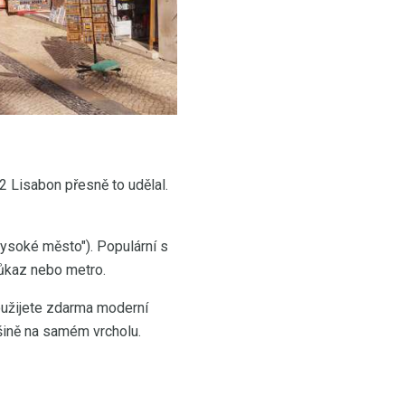
02 Lisabon přesně to udělal.
vysoké město"). Populární s
růkaz nebo metro.
použijete zdarma moderní
šině na samém vrcholu.