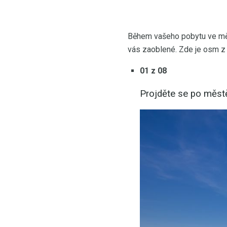
Během vašeho pobytu ve měst
vás zaoblené. Zde je osm z n
01 z 08
Projděte se po měst