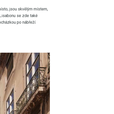
místo, jsou skvělým místem,
v Lisabonu se zde také
ocházkou po nábřeží.