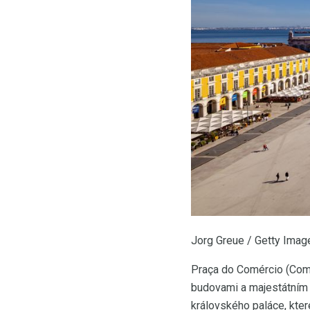
Jorg Greue / Getty Imag
Praça do Comércio (Comm
budovami a majestátním t
královského paláce, kter