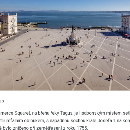
es
erce Square), na břehu řeky Tagus, je lisabonským místem setká
riumfálním obloukem, s nápadnou sochou krále Josefa 1 na koni 
é bylo zničeno při zemětřesení z roku 1755.