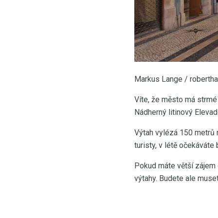
Markus Lange / robertha
Víte, že město má strmé u
Nádherný litinový Elevad
Výtah vylézá 150 metrů n
turisty, v létě očekávát
Pokud máte větší zájem o
výtahy. Budete ale muset