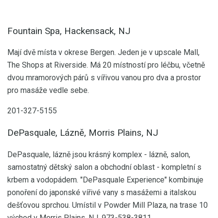
Fountain Spa, Hackensack, NJ
Mají dvě místa v okrese Bergen. Jeden je v upscale Mall,
The Shops at Riverside. Má 20 místností pro léčbu, včetně
dvou mramorových párů s vířivou vanou pro dva a prostor
pro masáže vedle sebe.
201-327-5155
DePasquale, Lázně, Morris Plains, NJ
DePasquale, lázně jsou krásný komplex - lázně, salon,
samostatný dětský salon a obchodní oblast - kompletní s
krbem a vodopádem. "DePasquale Experience" kombinuje
ponoření do japonské vířivé vany s masážemi a italskou
dešťovou sprchou. Umístil v Powder Mill Plaza, na trase 10
východ v Morris Plains, NJ. 973-538-3811.