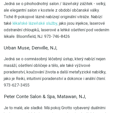
Jedná se o plnohodnotný salon / lázeňský zážitek - velký,
ale elegantní salon v kostele z období občanské války.
Tiché 8-pokojové lázně nabízejí originální vitráže. Nabízí
také
lékařské lázeňské služby,
jako jsou injekce, laserové
odstranění chloupků, laserové a lehké ošetření pod vedením
lékaře. Bloomfield, NJ. 973-746-8426
Urban Muse, Denville, NJ,
Jedná se o osmnásobný léčebný ústup, který nabízí nejen
masáží, ošetření obličeje a tělo, ale také výživové
poradenství, koučování života a další metafyzické nabídky,
jako je Reiki, intuitivní poradenství a dokonce i anální čtení.
973-627-3455
Peter Conte Salon & Spa, Matawan, NJ,
Je to malé, ale sladké. Má pokoj Grotto vybavený duálními