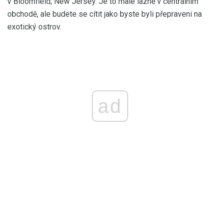
v Bloomfield, New Jersey. Je to malé lázně v centrálním
obchodě, ale budete se cítit jako byste byli přepraveni na
exotický ostrov.
ad