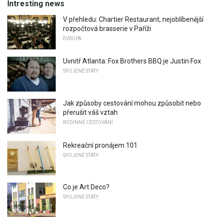
Intresting news
V přehledu: Chartier Restaurant, nejoblíbenější
rozpočtová brasserie v Paříži
EVROPA
Uvnitř Atlanta: Fox Brothers BBQ je Justin Fox
SPOJENÉ STÁTY
Jak způsoby cestování mohou způsobit nebo
přerušit váš vztah
RODINNÉ CESTOVÁNÍ
Rekreační pronájem 101
SPOJENÉ STÁTY
Co je Art Deco?
SPOJENÉ STÁTY