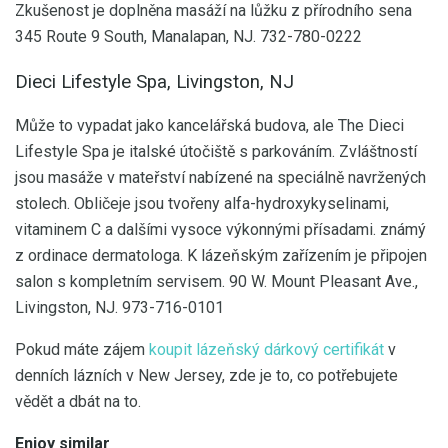
Zkušenost je doplněna masáží na lůžku z přírodního sena
345 Route 9 South, Manalapan, NJ. 732-780-0222
Dieci Lifestyle Spa, Livingston, NJ
Může to vypadat jako kancelářská budova, ale The Dieci
Lifestyle Spa je italské útočiště s parkováním. Zvláštností
jsou masáže v mateřství nabízené na speciálně navržených
stolech. Obličeje jsou tvořeny alfa-hydroxykyselinami,
vitaminem C a dalšími vysoce výkonnými přísadami. známý
z ordinace dermatologa. K lázeňským zařízením je připojen
salon s kompletním servisem. 90 W. Mount Pleasant Ave.,
Livingston, NJ. 973-716-0101
Pokud máte zájem
koupit lázeňský dárkový certifikát
v
denních lázních v New Jersey, zde je to, co potřebujete
vědět a dbát na to.
Enjoy similar