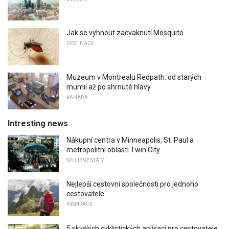
Jak se vyhnout zacvaknutí Mosquito
DESTINACE
Muzeum v Montrealu Redpath: od starých
mumií až po shrnuté hlavy
KANADA
Intresting news
Nákupní centra v Minneapolis, St. Paul a
metropolitní oblasti Twin City
SPOJENÉ STÁTY
Nejlepší cestovní společnosti pro jednoho
cestovatele
INSPIRACE
5 skvělých cyklistických aplikací pro cestovatele