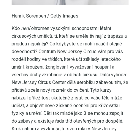
Henrik Sorensen / Getty Images
Kdo
není
ohromen vysokými schopnostmi létání
cirkusových umělců, ti, kteří se uměle švihují z trapézu a
projdou nejsilněji? Co kdybyste se mohli naučit stejné
dovednosti? Centrum New Jersey Circus vám pro vás
rozdělí hodiny ve třídách, které učí základy leteckého
umění, kroužení, žonglování, vyvažování, houpání a
všechny druhy akrobacie v oblasti cirkusu. Další výhoda:
New Jersey Circus Center dělá aerobiku zábavou tím, že
přidává zcela nový rozměr do cvičení. Tyto kurzy
nabízejí příležitost skutečně zjistit, co vaše tělo může
udělat, a objevit nově získané ocenění pro křižovatku
fyziky a umění. Děti tak mladé jako 3 se mohou zapojit
do zábavy a existuje řada tříd otevřených pro dospělé.
Krok nahoru a vyzkoušejte svou ruku v New Jersey