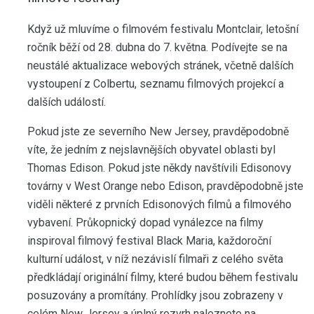
Když už mluvíme o filmovém festivalu Montclair, letošní
ročník běží od 28. dubna do 7. května. Podívejte se na
neustálé aktualizace webových stránek, včetně dalších
vystoupení z Colbertu, seznamu filmových projekcí a
dalších událostí.
Pokud jste ze severního New Jersey, pravděpodobně
víte, že jedním z nejslavnějších obyvatel oblasti byl
Thomas Edison. Pokud jste někdy navštívili Edisonovy
továrny v West Orange nebo Edison, pravděpodobně jste
viděli některé z prvních Edisonových filmů a filmového
vybavení. Průkopnický dopad vynálezce na filmy
inspiroval filmový festival Black Maria, každoroční
kulturní událost, v níž nezávislí filmaři z celého světa
předkládají originální filmy, které budou během festivalu
posuzovány a promítány. Prohlídky jsou zobrazeny v
celém New Jersey a úplný rozvrh naleznete na