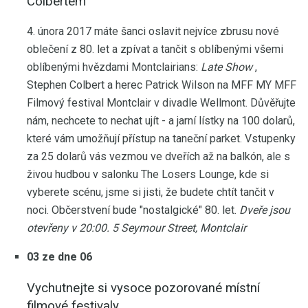
Colbertem
4. února 2017 máte šanci oslavit nejvíce zbrusu nové
oblečení z 80. let a zpívat a tančit s oblíbenými všemi
oblíbenými hvězdami Montclairians:
Late Show
,
Stephen Colbert a herec Patrick Wilson na MFF MY MFF
Filmový festival Montclair v divadle Wellmont. Důvěřujte
nám, nechcete to nechat ujít - a jarní lístky na 100 dolarů,
které vám umožňují přístup na taneční parket. Vstupenky
za 25 dolarů vás vezmou ve dveřích až na balkón, ale s
živou hudbou v salonku The Losers Lounge, kde si
vyberete scénu, jsme si jisti, že budete chtít tančit v
noci. Občerstvení bude "nostalgické" 80. let.
Dveře jsou
otevřeny v 20:00.
5 Seymour Street, Montclair
03 ze dne 06
Vychutnejte si vysoce pozorované místní
filmové festivaly