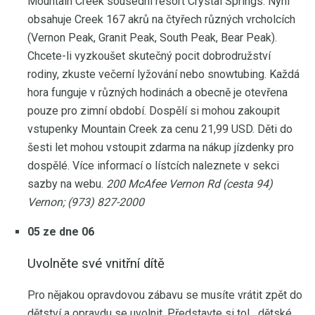
Mountain Creek sousední resort Crystal Springs. Nyní
obsahuje Creek 167 akrů na čtyřech různých vrcholcích
(Vernon Peak, Granit Peak, South Peak, Bear Peak).
Chcete-li vyzkoušet skutečný pocit dobrodružství
rodiny, zkuste večerní lyžování nebo snowtubing. Každá
hora funguje v různých hodinách a obecně je otevřena
pouze pro zimní období. Dospělí si mohou zakoupit
vstupenky Mountain Creek za cenu 21,99 USD. Děti do
šesti let mohou vstoupit zdarma na nákup jízdenky pro
dospělé. Více informací o lístcích naleznete v sekci
sazby na webu.
200 McAfee Vernon Rd (cesta 94)
Vernon;
(973) 827-2000
05 ze dne 06
Uvolněte své vnitřní dítě
Pro nějakou opravdovou zábavu se musíte vrátit zpět do
dětství a opravdu se uvolnit. Představte si to! , dětské