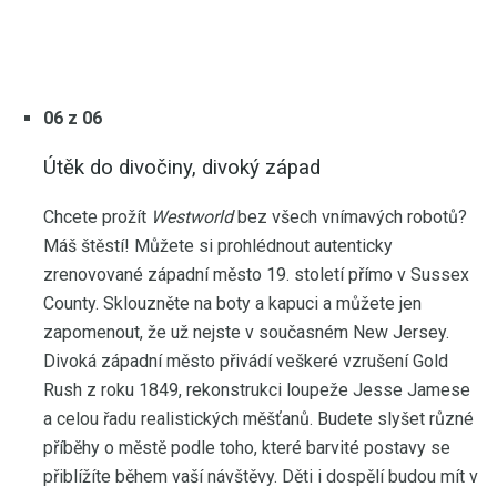
06 z 06
Útěk do divočiny, divoký západ
Chcete prožít
Westworld
bez všech vnímavých robotů?
Máš štěstí! Můžete si prohlédnout autenticky
zrenovované západní město 19. století přímo v Sussex
County. Sklouzněte na boty a kapuci a můžete jen
zapomenout, že už nejste v současném New Jersey.
Divoká západní město přivádí veškeré vzrušení Gold
Rush z roku 1849, rekonstrukci loupeže Jesse Jamese
a celou řadu realistických měšťanů. Budete slyšet různé
příběhy o městě podle toho, které barvité postavy se
přiblížíte během vaší návštěvy. Děti i dospělí budou mít v