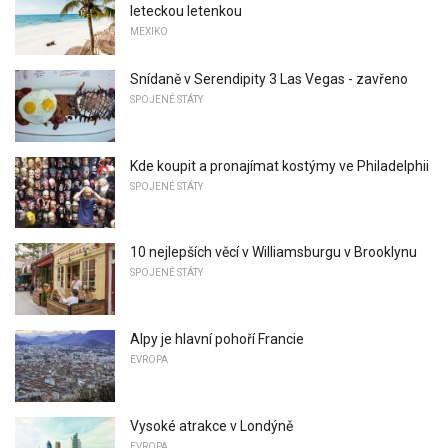
leteckou letenkou
MEXIKO
Snídaně v Serendipity 3 Las Vegas - zavřeno
SPOJENÉ STÁTY
Kde koupit a pronajímat kostýmy ve Philadelphii
SPOJENÉ STÁTY
10 nejlepších věcí v Williamsburgu v Brooklynu
SPOJENÉ STÁTY
Alpy je hlavní pohoří Francie
EVROPA
Vysoké atrakce v Londýně
EVROPA