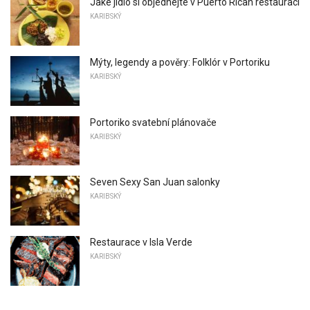
Jaké jídlo si objednejte v Puerto Rican restauraci
KARIBSKÝ
Mýty, legendy a pověry: Folklór v Portoriku
KARIBSKÝ
Portoriko svatební plánovače
KARIBSKÝ
Seven Sexy San Juan salonky
KARIBSKÝ
Restaurace v Isla Verde
KARIBSKÝ