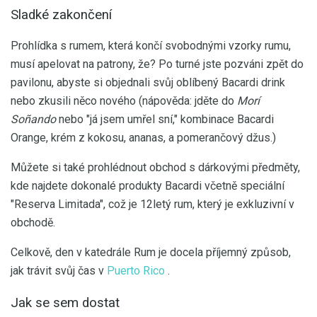
Sladké zakončení
Prohlídka s rumem, která končí svobodnými vzorky rumu,
musí apelovat na patrony, že? Po turné jste pozváni zpět do
pavilonu, abyste si objednali svůj oblíbený Bacardi drink
nebo zkusili něco nového (nápověda: jděte do
Morí
Soñando
nebo "já jsem umřel sní," kombinace Bacardi
Orange, krém z kokosu, ananas, a pomerančový džus.)
Můžete si také prohlédnout obchod s dárkovými předměty,
kde najdete dokonalé produkty Bacardi včetně speciální
"Reserva Limitada", což je 12letý rum, který je exkluzivní v
obchodě.
Celkově, den v katedrále Rum je docela příjemný způsob,
jak trávit svůj čas v
Puerto Rico
.
Jak se sem dostat