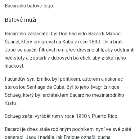
Bacardiho batové logo.
Batové muži
Bacardiho zakladatel byl Don Facundo Bacardí Massó,
Španěl, který emigroval na Kubu v roce 1830. On a bratr
José se naučili filtrovat rum přes dřevěné uhlí, aby odstranili
nečistoty a zestárli v dubových barelích, aby získali jeho
hladkost.
Facundův syn, Emilio, byl politikem, autorem a nakonec
starostou Santiaga de Cuba. Byl to jeho švagr Enrique
Schueg, který byl architektem Bacardiho mezinárodního
růstu.
Schueg začal vyrábět rum v roce 1930 v Puerto Rico.
Bacardi je dnes stále rodinným podnikem, nyní ve své páté
generaci. Jsou i nadále, jak Enrique označil ducha