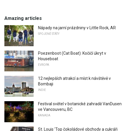
Amazing articles
Nápady na jarní prázdniny v Little Rock, AR
SPOJENÉ STÁTY
Poezenboot (Cat Boat): Kočičí úkryt v
Houseboat
EVROPA
12 nejlepších atrakcí a míst k návštěvě v
Bombaji
INDIE
Festival světel v botanické zahradě VanDusen
ve Vancouveru, BC
KANADA
St. Louis 'Top čokoládové obchody a cukráři