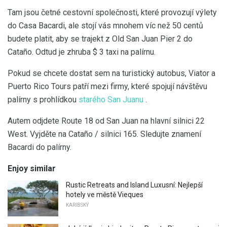
Tam jsou četné cestovní společnosti, které provozují výlety
do Casa Bacardi, ale stojí vás mnohem víc než 50 centů
budete platit, aby se trajekt z Old San Juan Pier 2 do
Cataño. Odtud je zhruba $ 3 taxi na palírnu.
Pokud se chcete dostat sem na turistický autobus, Viator a
Puerto Rico Tours patří mezi firmy, které spojují návštěvu
palírny s prohlídkou
starého San Juanu
.
Autem odjdete Route 18 od San Juan na hlavní silnici 22
West. Vyjděte na Cataño / silnici 165. Sledujte znamení
Bacardi do palírny.
Enjoy similar
Rustic Retreats and Island Luxusní: Nejlepší
hotely ve městě Vieques
KARIBSKÝ