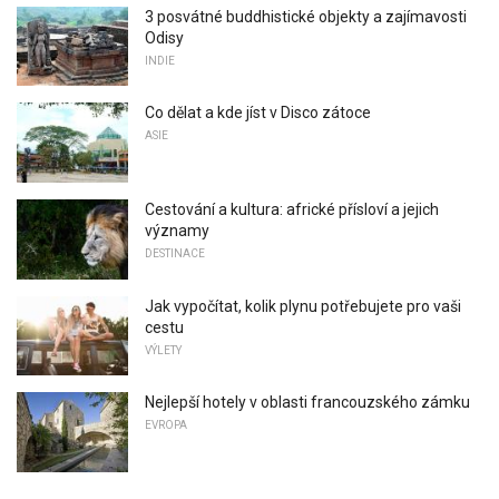
3 posvátné buddhistické objekty a zajímavosti
Odisy
INDIE
Co dělat a kde jíst v Disco zátoce
ASIE
Cestování a kultura: africké přísloví a jejich
významy
DESTINACE
Jak vypočítat, kolik plynu potřebujete pro vaši
cestu
VÝLETY
Nejlepší hotely v oblasti francouzského zámku
EVROPA