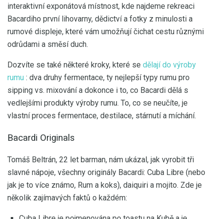
interaktivní exponátová místnost, kde najdeme rekreaci
Bacardiho první lihovarny, dědictví a fotky z minulosti a
rumové displeje, které vám umožňují čichat cestu různými
odrůdami a směsí duch.
Dozvíte se také některé kroky, které se
dělají do výroby
rumu
: dva druhy fermentace, ty nejlepší typy rumu pro
sipping vs. mixování a dokonce i to, co Bacardi dělá s
vedlejšími produkty výroby rumu. To, co se neučíte, je
vlastní proces fermentace, destilace, stárnutí a míchání.
Bacardi Originals
Tomáš Beltrán, 22 let barman, nám ukázal, jak vyrobit tři
slavné nápoje, všechny originály Bacardi: Cuba Libre (nebo
jak je to více známo, Rum a koks), daiquiri a mojito. Zde je
několik zajímavých faktů o každém:
Cuba Libre je pojmenována po toastu na Kubě a je