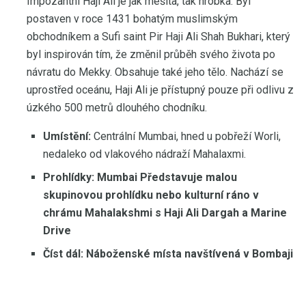
Impozantní Haji Ali je jak mešita, tak hrobka. Byl
postaven v roce 1431 bohatým muslimským
obchodníkem a Sufi saint Pir Haji Ali Shah Bukhari, který
byl inspirován tím, že změnil průběh svého života po
návratu do Mekky. Obsahuje také jeho tělo. Nachází se
uprostřed oceánu, Haji Ali je přístupný pouze při odlivu z
úzkého 500 metrů dlouhého chodníku.
Umístění:
Centrální Mumbai, hned u pobřeží Worli,
nedaleko od vlakového nádraží Mahalaxmi.
Prohlídky: Mumbai Představuje malou
skupinovou prohlídku
nebo kulturní ráno v
chrámu Mahalakshmi s Haji Ali Dargah a Marine
Drive
Číst dál:
Náboženské místa navštívená v Bombaji