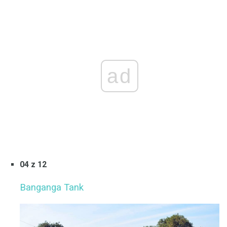
ad
04 z 12
Banganga Tank