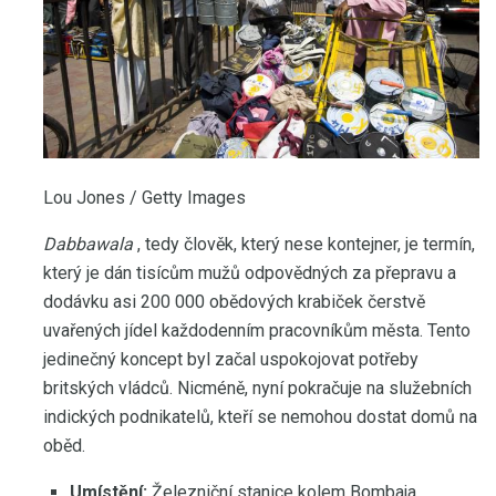
Lou Jones / Getty Images
Dabbawala
, tedy člověk, který nese kontejner, je termín,
který je dán tisícům mužů odpovědných za přepravu a
dodávku asi 200 000 obědových krabiček čerstvě
uvařených jídel každodenním pracovníkům města. Tento
jedinečný koncept byl začal uspokojovat potřeby
britských vládců. Nicméně, nyní pokračuje na služebních
indických podnikatelů, kteří se nemohou dostat domů na
oběd.
Umístění:
Železniční stanice kolem Bombaja,