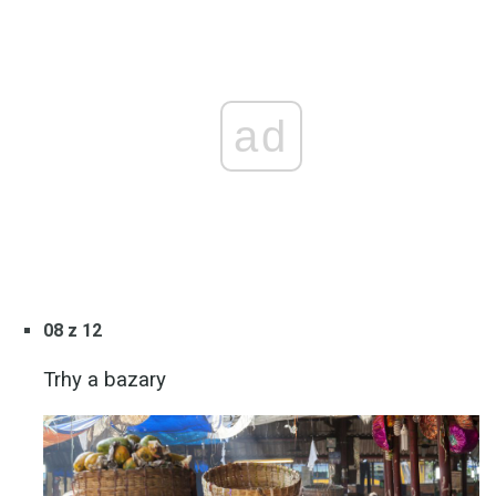
ad
08 z 12
Trhy a bazary