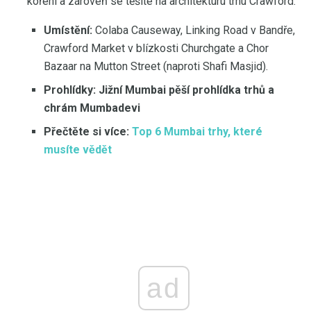
koření a zároveň se těšíte na architekturu trhu Crawford.
Umístění:
Colaba Causeway, Linking Road v Bandře,
Crawford Market v blízkosti Churchgate a Chor
Bazaar na Mutton Street (naproti Shafi Masjid).
Prohlídky: Jižní Mumbai pěší prohlídka trhů a
chrám Mumbadevi
Přečtěte si více:
Top 6 Mumbai trhy, které
musíte vědět
ad