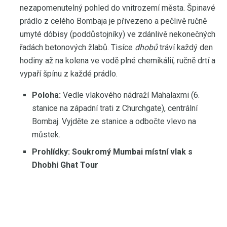
nezapomenutelný pohled do vnitrozemí města. Špinavé
prádlo z celého Bombaja je přivezeno a pečlivě ručně
umyté dóbisy (poddůstojníky) ve zdánlivě nekonečných
řadách betonových žlabů. Tisíce
dhobů
tráví každý den
hodiny až na kolena ve vodě plné chemikálií, ručně drtí a
vypaří špínu z každé prádlo.
Poloha:
Vedle vlakového nádraží Mahalaxmi (6.
stanice na západní trati z Churchgate), centrální
Bombaj. Vyjděte ze stanice a odbočte vlevo na
můstek.
Prohlídky: Soukromý Mumbai místní vlak s
Dhobhi Ghat Tour