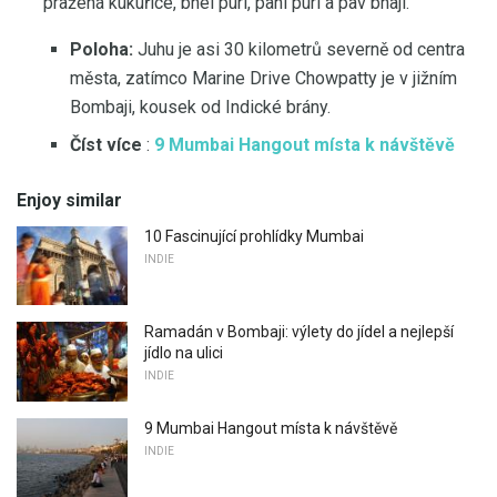
pražená kukuřice, bhel puri, pani puri a pav bhaji.
Poloha:
Juhu je asi 30 kilometrů severně od centra
města, zatímco Marine Drive Chowpatty je v jižním
Bombaji, kousek od Indické brány.
Číst více
:
9 Mumbai Hangout místa k návštěvě
Enjoy similar
10 Fascinující prohlídky Mumbai
INDIE
Ramadán v Bombaji: výlety do jídel a nejlepší
jídlo na ulici
INDIE
9 Mumbai Hangout místa k návštěvě
INDIE