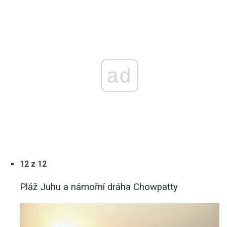
ad
12 z 12
Pláž Juhu a námořní dráha Chowpatty