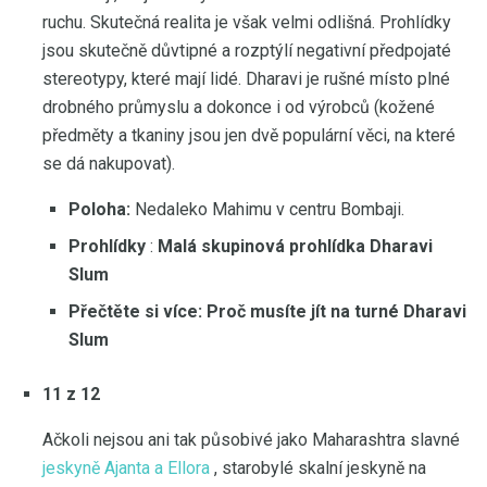
ruchu. Skutečná realita je však velmi odlišná. Prohlídky
jsou skutečně důvtipné a rozptýlí negativní předpojaté
stereotypy, které mají lidé. Dharavi je rušné místo plné
drobného průmyslu a dokonce i od výrobců (kožené
předměty a tkaniny jsou jen dvě populární věci, na které
se dá nakupovat).
Poloha:
Nedaleko Mahimu v centru Bombaji.
Prohlídky
:
Malá skupinová prohlídka Dharavi
Slum
Přečtěte si více: Proč musíte jít na turné Dharavi
Slum
11 z 12
Ačkoli nejsou ani tak působivé jako Maharashtra slavné
jeskyně Ajanta a Ellora
, starobylé skalní jeskyně na