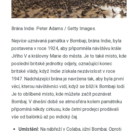
Brána Indie. Peter Adams / Getty Images.
Nejvíce uznávaná památka v Bombaji, brána Indie, byla
postavena v roce 1924, aby připomněla návštěvu krále
Jiřího V a královny Marie do města. Je to také místo, kde
poslední britské jednotky odjely, označující konec
britské vlády, když Indie získala nezávislost v roce
1947. Nadcházející brána je navržena tak, aby byla první
věcí, kterou návštěvníci vidí, když se blíží k Bombaji lodí.
Je to oblíbené místo, kde můžete začít poznávat
Bombaj. V dnešní době se atmosféra kolem památníku
připomíná někdy cirkusu, kde četní prodejci prodávali
vše od balónků až po indický čaj.
Umístění:
Na nábřeží v Colaba, jižní Bombaj. Oproti