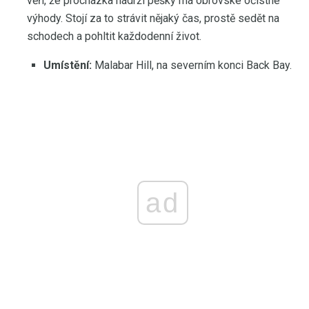
věří, že procházka nádrží pěšky má obrovské očistné
výhody. Stojí za to strávit nějaký čas, prostě sedět na
schodech a pohltit každodenní život.
Umístění:
Malabar Hill, na severním konci Back Bay.
ad