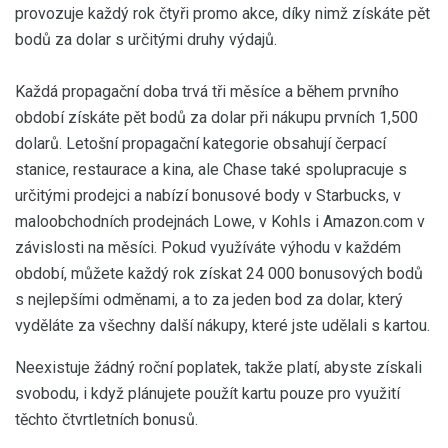
provozuje každý rok čtyři promo akce, díky nimž získáte pět
bodů za dolar s určitými druhy výdajů.
Každá propagační doba trvá tři měsíce a během prvního
období získáte pět bodů za dolar při nákupu prvních 1,500
dolarů. Letošní propagační kategorie obsahují čerpací
stanice, restaurace a kina, ale Chase také spolupracuje s
určitými prodejci a nabízí bonusové body v Starbucks, v
maloobchodních prodejnách Lowe, v Kohls i Amazon.com v
závislosti na měsíci. Pokud využíváte výhodu v každém
období, můžete každý rok získat 24 000 bonusových bodů
s nejlepšími odměnami, a to za jeden bod za dolar, který
vyděláte za všechny další nákupy, které jste udělali s kartou.
Neexistuje žádný roční poplatek, takže platí, abyste získali
svobodu, i když plánujete použít kartu pouze pro využití
těchto čtvrtletních bonusů.