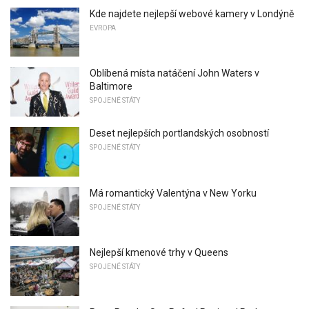
Kde najdete nejlepší webové kamery v Londýně
EVROPA
Oblíbená místa natáčení John Waters v
Baltimore
SPOJENÉ STÁTY
Deset nejlepších portlandských osobností
SPOJENÉ STÁTY
Má romantický Valentýna v New Yorku
SPOJENÉ STÁTY
Nejlepší kmenové trhy v Queens
SPOJENÉ STÁTY