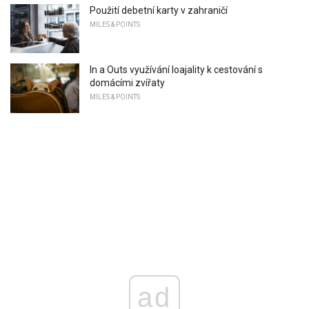
Použití debetní karty v zahraničí
MILES & POINTS
In a Outs využívání loajality k cestování s
domácími zvířaty
MILES & POINTS
ad