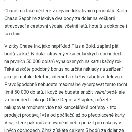
Chase má také některé z nejvíce lukrativních produktů. Karta
Chase Sapphire získává dva body za dolar na veškeré
stravovací a cestovní výdaje, včetně letů, hotelů a dokonce i
taxi taxi.
Vizitky Chase Ink, jako například Plus a Bold, zaplatí pět
bodů za každý dolar strávený v kancelářských obchodech
na prvních 50 000 dolarů vynaložených na kartu každý rok.
Také získáte podobný bonus na určité náklady na zařízení,
jako je mobilní telefon, internet a služby kabelové televize.
Pravděpodobně nebudete maximálně vyčerpávat tento roční
limit 50 000 dolarů, i když se budete snažit
velmi
tvrdě, ale
v obchodech, jako je Office Depot a Staples, můžete
nakupovat mnohem více než kancelářské potřeby - tito
prodejci prodávají vše od počítačů až po předplacené karty
Visa, které pak můžete vyměnit nebo použít pro nákupy v
jiných obchodech, čímž získáte celkem 5 bodů za dolar ze