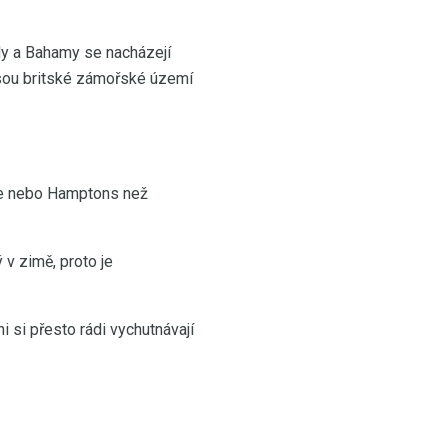
dy a Bahamy se nacházejí
 jsou britské zámořské území
ice nebo Hamptons než
 v zimě, proto je
 si přesto rádi vychutnávají