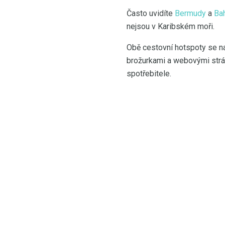
Často uvidíte
Bermudy
a
Ba
nejsou v Karibském moři.
Obě cestovní hotspoty se n
brožurkami a webovými strán
spotřebitele.