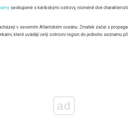
hamy
seskupené s karibskými ostrovy, nicméně dvě charakteristi
acházejí v severním Atlantském oceánu. Zmatek začal s propaga
kami, které uvádějí celý ostrovní region do jednoho seznamu při 
ad