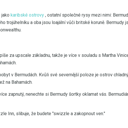
i jako
karibské ostrovy
, ostatní společné rysy mezi nimi: Bermu
o trojúhelníku a oba jsou loajální vůči britské koruně. Bermudy
onwealthu.
íše za upscale základnu, takže je více v souladu s Martha Vin
ahamách.
pobyt v Bermudách. Kvůli své severnější poloze je ostrov chladný
než na Bahamách.
íce zapnutý, nenechte si Bermudy šortky oklamat vás. Bermudiáni
zzle Inn, slibuje, že budete "swizzle a zakopnout ven."