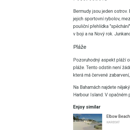
Bermudy jsou jeden ostrov. 
jejich sportovní rybolov, me
pouliční přehlídka "spěchání
v boji a na Nový rok. Junkan
Pláže
Pozoruhodný aspekt pláží ob
pláže. Tento odstín není žá
která má červené zabarvení,
Na Bahamách najdete nějaký
Harbour Island. V opačném 
Enjoy similar
Elbow Beach
KARIBSKÝ