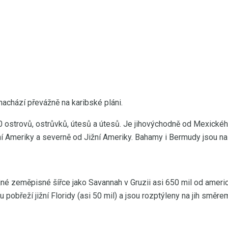
achází převážně na karibské pláni.
0 ostrovů, ostrůvků, útesů a útesů. Je jihovýchodně od Mexické
ní Ameriky a severně od Jižní Ameriky. Bahamy i Bermudy jsou n
né zeměpisné šířce jako Savannah v Gruzii asi 650 mil od ameri
pobřeží jižní Floridy (asi 50 mil) a jsou rozptýleny na jih směre