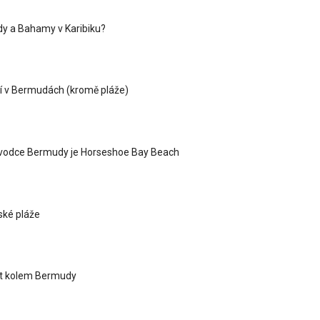
y a Bahamy v Karibiku?
í v Bermudách (kromě pláže)
ůvodce Bermudy je Horseshoe Bay Beach
ké pláže
at kolem Bermudy