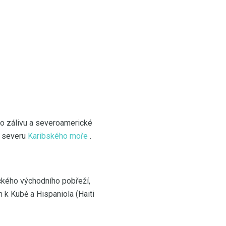
ho zálivu a severoamerické
a severu
Karibského moře
.
ckého východního pobřeží,
m k Kubě a Hispaniola (Haiti