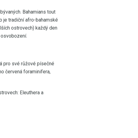
 obývaných. Bahamians tout
oo je tradiční afro-bahamské
dalších ostrovech) každý den
n osvobození.
má pro své růžové písečné
ho červená foraminifera,
trovech: Eleuthera a