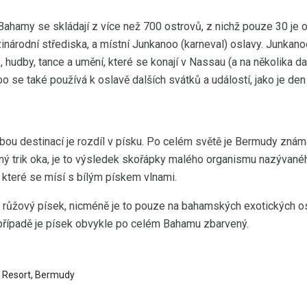
Bahamy se skládají z více než 700 ostrovů, z nichž pouze 30 je
zinárodní střediska, a místní Junkanoo (karneval) oslavy. Junkan
", hudby, tance a umění, které se konají v Nassau (a na několika 
oo se také používá k oslavě dalších svátků a událostí, jako je de
ou destinací je rozdíl v písku. Po celém světě je Bermudy zná
dný trik oka, je to výsledek skořápky malého organismu nazývané
 které se mísí s bílým pískem vlnami.
 růžový písek, nicméně je to pouze na bahamských exotických os
případě je písek obvykle po celém Bahamu zbarvený.
 Resort, Bermudy