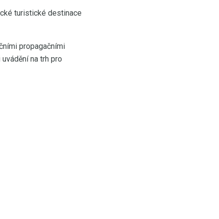
cké turistické destinace
čními propagačními
uvádění na trh pro