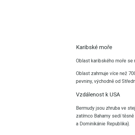
Karibské moře
Oblast karibského moře se n
Oblast zahrnuje více než 70
pevniny, východně od Střed
Vzdálenost k USA
Bermudy jsou zhruba ve stej
zatímco Bahamy sedí těsně u 
a Dominikánie Republika).