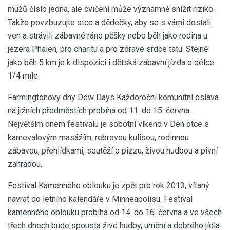
mužů číslo jedna, ale cvičení může významně snížit riziko.
Takže povzbuzujte otce a dědečky, aby se s vámi dostali
ven a strávili zábavné ráno pěšky nebo běh jako rodina u
jezera Phalen, pro charitu a pro zdravé srdce tátu. Stejně
jako běh 5 km je k dispozici i dětská zábavní jízda o délce
1/4 míle.
Farmingtonovy dny Dew Days Každoroční komunitní oslava
na jižních předměstích probíhá od 11. do 15. června.
Největším dnem festivalu je sobotní víkend v Den otce s
karnevalovým masážím, rebrovou kulisou, rodinnou
zábavou, přehlídkami, soutěží o pizzu, živou hudbou a pivní
zahradou.
Festival Kamenného oblouku je zpět pro rok 2013, vítaný
návrat do letního kalendáře v Minneapolisu. Festival
kamenného oblouku probíhá od 14. do 16. června a ve všech
třech dnech bude spousta živé hudby, umění a dobrého jídla