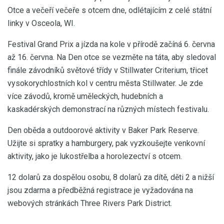
Otce a večeří večeře s otcem dne, odlétajícím z celé státní
linky v Osceola, WI.
Festival Grand Prix a jízda na kole v přírodě začíná 6. června
až 16. června. Na Den otce se vezměte na táta, aby sledoval
finále závodníků světové třídy v Stillwater Criterium, třicet
vysokorychlostních kol v centru města Stillwater. Je zde
více závodů, kromě uměleckých, hudebních a
kaskadérských demonstrací na různých místech festivalu.
Den oběda a outdoorové aktivity v Baker Park Reserve.
Užijte si spratky a hamburgery, pak vyzkoušejte venkovní
aktivity, jako je lukostřelba a horolezectví s otcem.
12 dolarů za dospělou osobu, 8 dolarů za dítě, děti 2 a nižší
jsou zdarma a předběžná registrace je vyžadována na
webových stránkách Three Rivers Park District.