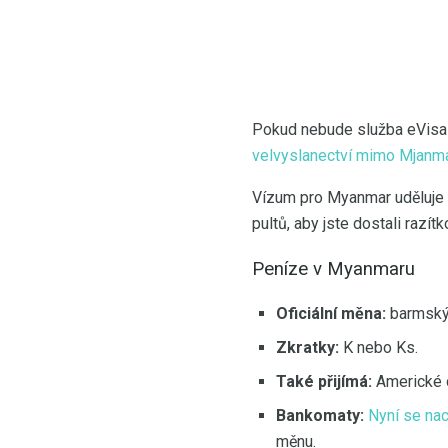
Pokud nebude služba eVisa 
velvyslanectví mimo Mjanm
Vízum pro Myanmar uděluje 
pultů, aby jste dostali razítk
Peníze v Myanmaru
Oficiální měna:
barmský
Zkratky:
K nebo Ks.
Také přijímá:
Americké 
Bankomaty:
Nyní se nac
měnu.