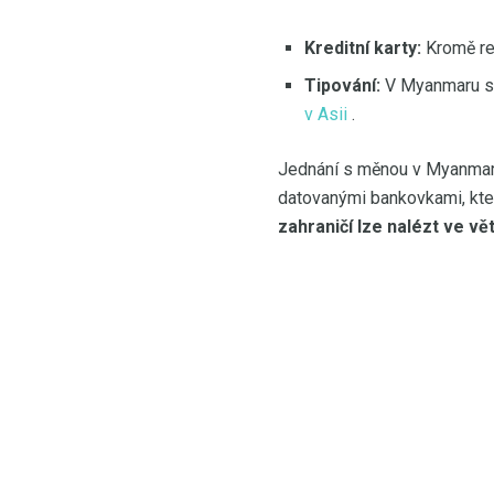
Kreditní karty:
Kromě rez
Tipování:
V Myanmaru se 
v Asii
.
Jednání s měnou v Myanmaru
datovanými bankovkami, kter
zahraničí lze nalézt ve vět