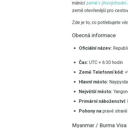
měnící
země v jihovýchodní 
země otevřenější pro cestovn
Zde je to, co potřebujete vě
Obecná informace
Oficiální název:
Republi
Čas:
UTC + 6:30 hodin
Země Telefonní kód:
+
Hlavní město:
Naypyidaw
Největší město:
Yangon 
Primární náboženství:
Pohony na
pravé straně 
Myanmar / Burma Visa