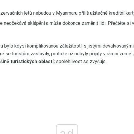
ervačních letů nebudou v Myanmaru příliš užitečné kreditní kart
neočekává sklápění a může dokonce zaměnit lidi. Přečtěte si v
 bylo kdysi komplikovanou záležitostí, s jistými devalvovaným
é se turistům zastavily, protože už nebyly přijaty v rámci země.
šině turistických oblastí;
spolehlivost se zvyšuje.
ad