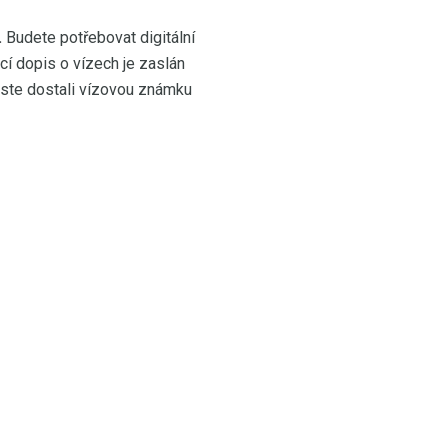
.
Budete potřebovat digitální
ací dopis o vízech je zaslán
y jste dostali vízovou známku