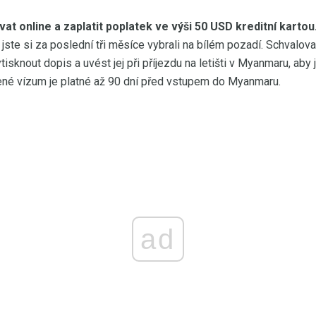
vat online a zaplatit poplatek ve výši 50 USD kreditní kartou
 jste si za poslední tři měsíce vybrali na bílém pozadí. Schvalov
ytisknout dopis a uvést jej při příjezdu na letišti v Myanmaru, ab
ené vízum je platné až 90 dní před vstupem do Myanmaru.
ad