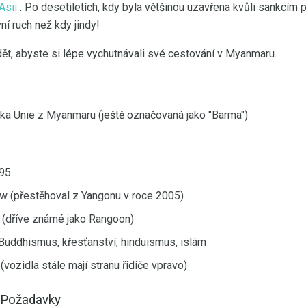
Asii
. Po desetiletích, kdy byla většinou uzavřena kvůli sankcím p
í ruch než kdy jindy!
dět, abyste si lépe vychutnávali své cestování v Myanmaru.
ka Unie z Myanmaru (ještě označovaná jako "Barma")
95
 (přestěhoval z Yangonu v roce 2005)
(dříve známé jako Rangoon)
Buddhismus, křesťanství, hinduismus, islám
(vozidla stále mají stranu řidiče vpravo)
 Požadavky