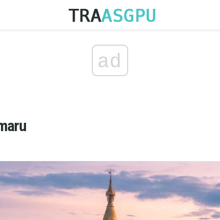
ad
nmaru