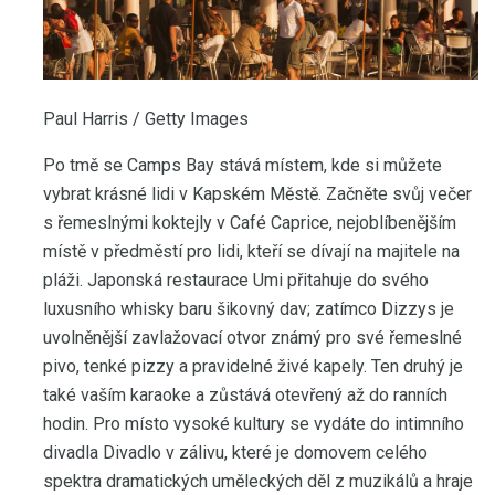
Paul Harris / Getty Images
Po tmě se Camps Bay stává místem, kde si můžete
vybrat krásné lidi v Kapském Městě. Začněte svůj večer
s řemeslnými koktejly v Café Caprice, nejoblíbenějším
místě v předměstí pro lidi, kteří se dívají na majitele na
pláži. Japonská restaurace Umi přitahuje do svého
luxusního whisky baru šikovný dav; zatímco Dizzys je
uvolněnější zavlažovací otvor známý pro své řemeslné
pivo, tenké pizzy a pravidelné živé kapely. Ten druhý je
také vaším karaoke a zůstává otevřený až do ranních
hodin. Pro místo vysoké kultury se vydáte do intimního
divadla Divadlo v zálivu, které je domovem celého
spektra dramatických uměleckých děl z muzikálů a hraje