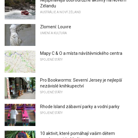
Zélandu
AUSTRÁLIE A NOVÝ ZÉLAND
Zlomení: Louvre
UMĚNÍ A KULTURA
Mapy C & O a místa návštěvnického centra
SPOJENÉ STÁTY
Pro Bookworms: Severní Jersey je nejlepší
nezávislé knihkupectví
SPOJENÉ STÁTY
Rhode Island zábavní parky a vodní parky
SPOJENÉ STÁTY
10 aktivit, které pomáhají vašim dětem