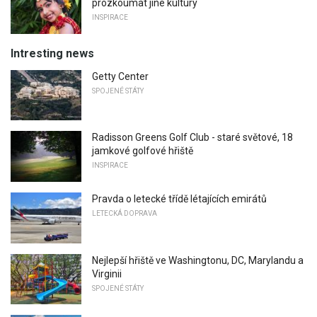
prozkoumat jiné kultury
INSPIRACE
Intresting news
Getty Center
SPOJENÉ STÁTY
Radisson Greens Golf Club - staré světové, 18
jamkové golfové hřiště
INSPIRACE
Pravda o letecké třídě létajících emirátů
LETECKÁ DOPRAVA
Nejlepší hřiště ve Washingtonu, DC, Marylandu a
Virginii
SPOJENÉ STÁTY