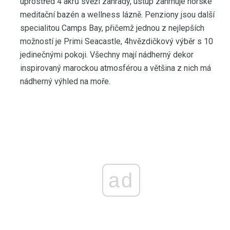
uprostřed 4 akrů svěží zahrady, ústup zahrnuje horské
meditační bazén a wellness lázně. Penziony jsou další
specialitou Camps Bay, přičemž jednou z nejlepších
možností je Primi Seacastle, 4hvězdičkový výběr s 10
jedinečnými pokoji. Všechny mají nádherný dekor
inspirovaný marockou atmosférou a většina z nich má
nádherný výhled na moře.
ad