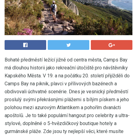
Bohaté předměstí ležící jižně od centra města, Camps Bay
má dlouhou historii jako rekreační útočiště pro návštěvníky
Kapského Města. V 19. a na počátku 20. století přijížděli do
Camps Bay na piknik, plavci v přílivových bazénech a
obdivovali úchvatné scenérie. Dnes je vesnický předměstí
proslulý svými překrásnými plážemi s bílým pískem a jeho
polohou mezi azurovým Atlantikem a pohořím dvanácti
apoštolů. Je to také populární hangout pro celebrity a ultra-
stylové, doplněné o 5-hvězdičkový boutique hotely a
gurmánské pláže. Zde jsou ty nejlepší věci, které musíte