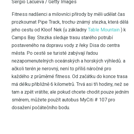
Sergio Lacueva / Getty Images
Fitness nadšenci a milovníci přírody by měli udělat čas
prozkoumat Pipe Track, trochu-známý stezka, která dělá
jeho cestu od Kloof Nek (u základny
Table Mountain
) k
Camps Bay. Stezka sleduje trasu starého potrubí
postaveného na dopravu vody z řeky Disa do centra
města. Po cestě se turisté zabývají řadou
nezapomenutelných oceánských a horských výhledů. a
ačkoli terén je nerovný, není to příliš náročné pro
každého z průměrné fitness. Od začátku do konce trasa
má délku přibližně 6 kilometrů. Trvá asi tři hodiny, než se
tam a zpět vrátíte; ale pokud chcete chodit pouze jedním
směrem, můžete použít autobus MyCiti # 107 pro
dosažení počátečního bodu.