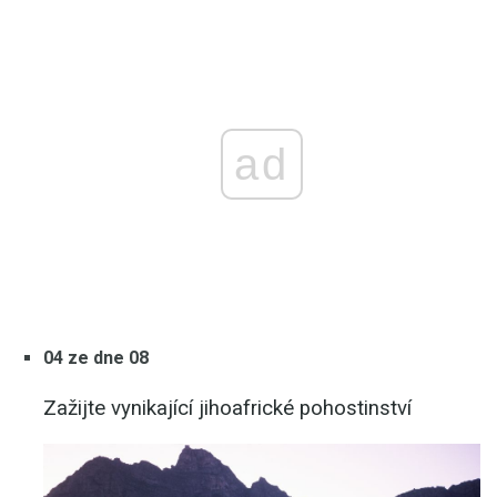
ad
04 ze dne 08
Zažijte vynikající jihoafrické pohostinství