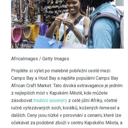
AfricaImages / Getty Images
Projděte si výlet po malebné pobřežní cestě mezi
Camps Bay a Hout Bay a najděte populární Camps Bay
African Craft Market. Tato divoká extravagance je jedním
z nejlepších míst v Kapském Městě, kde můžete
zásobovat
tradiční suvenýry
z celé jižní Afriky, včetně
ručně vyřezávaných soch, korálků, kožených řemesel a
dalších. Ceny jsou nízké v porovnání s cenami, které lze
očekávat za podobné zboží v centru Kapského Města, a