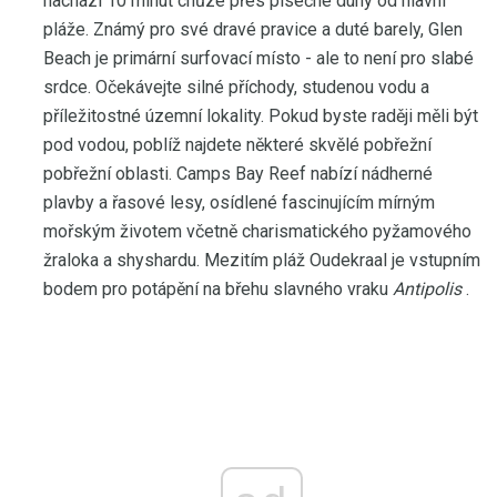
nachází 10 minut chůze přes písečné duny od hlavní
pláže. Známý pro své dravé pravice a duté barely, Glen
Beach je primární surfovací místo - ale to není pro slabé
srdce. Očekávejte silné příchody, studenou vodu a
příležitostné územní lokality. Pokud byste raději měli být
pod vodou, poblíž najdete některé skvělé pobřežní
pobřežní oblasti. Camps Bay Reef nabízí nádherné
plavby a řasové lesy, osídlené fascinujícím mírným
mořským životem včetně charismatického pyžamového
žraloka a shyshardu. Mezitím pláž Oudekraal je vstupním
bodem pro potápění na břehu slavného vraku
Antipolis
.