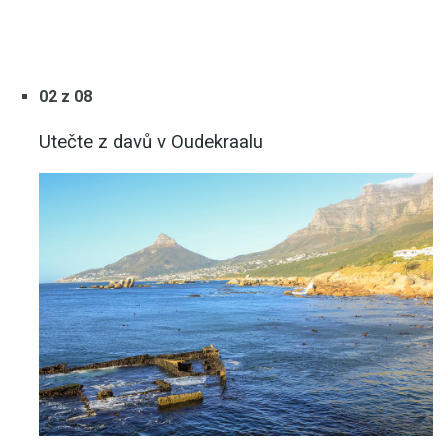
02 z 08
Utečte z davů v Oudekraalu