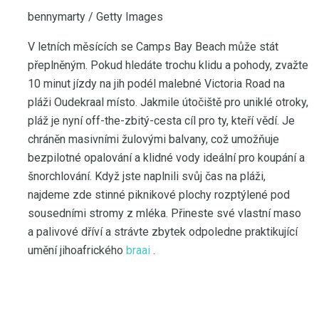
bennymarty / Getty Images
V letních měsících se Camps Bay Beach může stát
přeplněným. Pokud hledáte trochu klidu a pohody, zvažte
10 minut jízdy na jih podél malebné Victoria Road na
pláži Oudekraal místo. Jakmile útočiště pro uniklé otroky,
pláž je nyní off-the-zbitý-cesta cíl pro ty, kteří vědí. Je
chráněn masivními žulovými balvany, což umožňuje
bezpilotné opalování a klidné vody ideální pro koupání a
šnorchlování. Když jste naplnili svůj čas na pláži,
najdeme zde stinné piknikové plochy rozptýlené pod
sousedními stromy z mléka. Přineste své vlastní maso
a palivové dříví a strávte zbytek odpoledne praktikující
umění jihoafrického
braai
.