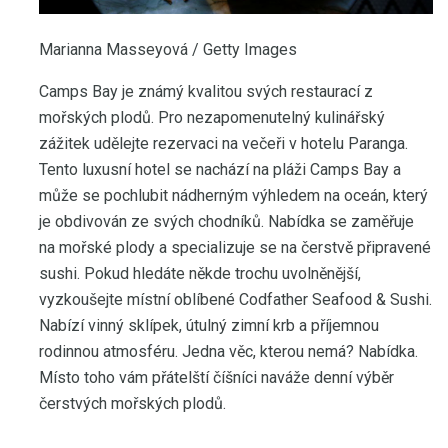
Marianna Masseyová / Getty Images
Camps Bay je známý kvalitou svých restaurací z
mořských plodů. Pro nezapomenutelný kulinářský
zážitek udělejte rezervaci na večeři v hotelu Paranga.
Tento luxusní hotel se nachází na pláži Camps Bay a
může se pochlubit nádherným výhledem na oceán, který
je obdivován ze svých chodníků. Nabídka se zaměřuje
na mořské plody a specializuje se na čerstvě připravené
sushi. Pokud hledáte někde trochu uvolněnější,
vyzkoušejte místní oblíbené Codfather Seafood & Sushi.
Nabízí vinný sklípek, útulný zimní krb a příjemnou
rodinnou atmosféru. Jedna věc, kterou nemá? Nabídka.
Místo toho vám přátelští číšníci naváže denní výběr
čerstvých mořských plodů.