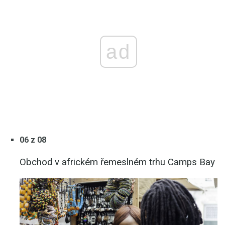
ad
06 z 08
Obchod v africkém řemeslném trhu Camps Bay