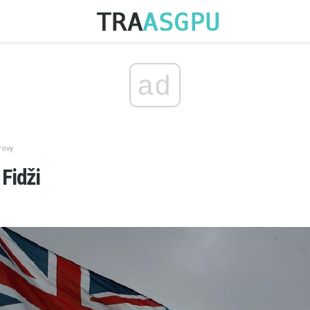
ad
rovy
 Fidži