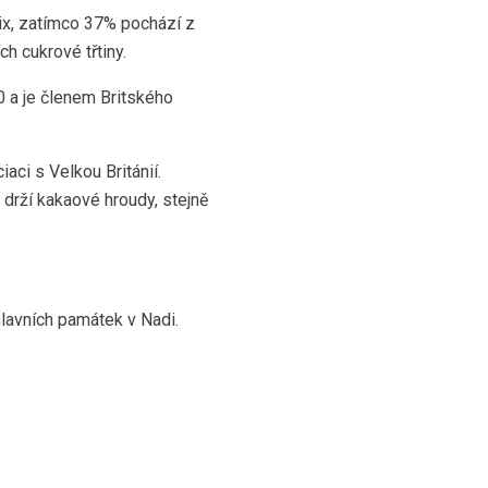
ix, zatímco 37% pochází z
ch cukrové třtiny.
70 a je členem Britského
aci s Velkou Británií.
 drží kakaové hroudy, stejně
hlavních památek v Nadi.