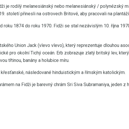
idži je rodilý melanesiánský nebo melanesiánský / polynézský m
 19. století přinesli na ostrovech Britové, aby pracovali na plantáží
 od roku 1874 do roku 1970. Fidži se stal nezávislým 10. října 19
ritského Union Jack (vlevo vlevo), který reprezentuje dlouhou asoci
cké pro okolní Tichý oceán. Erb zobrazuje zlatý britský lev, který
ou třtinou, banány a holubice míru.
je křesťanské, následované hinduistickým a římským katolickým.
hrámem na Fidži je barevný chrám Sri Siva Subramaniya, jeden z 