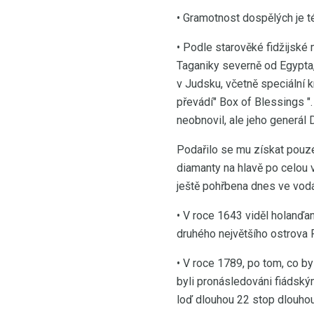
• Gramotnost dospělých je t
• Podle starověké fidžijské 
Taganiky severně od Egypta
v Judsku, včetně speciální k
převádí" Box of Blessings "
neobnovil, ale jeho generál D
Podařilo se mu získat pouze
diamanty na hlavě po celou v
ještě pohřbena dnes ve vodá
• V roce 1643 viděl holanďa
druhého největšího ostrova Fi
• V roce 1789, po tom, co by
byli pronásledováni fiádský
loď dlouhou 22 stop dlouhou