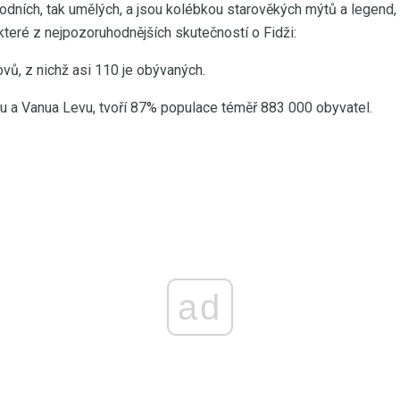
írodních, tak umělých, a jsou kolébkou starověkých mýtů a legend,
které z nejpozoruhodnějších skutečností o Fidži:
ovů, z nichž asi 110 je obývaných.
evu a Vanua Levu, tvoří 87% populace téměř 883 000 obyvatel.
ad