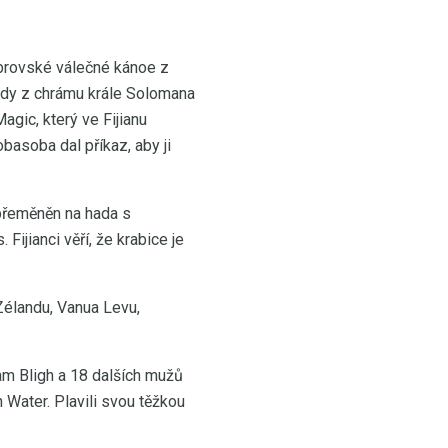
 obrovské válečné kánoe z
ady z chrámu krále Solomana
gic, který ve Fijianu
asoba dal příkaz, aby ji
 přeměněn na hada s
ijianci věří, že krabice je
Zélandu, Vanua Levu,
iam Bligh a 18 dalších mužů
 Water. Plavili svou těžkou