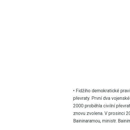
• Fidžiho demokratické pravi
převraty. První dva vojenské
2000 proběhla civilní převra
znovu zvolena. V prosinci
Baininaramou, ministr. Bain