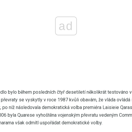
ad
dlo bylo během posledních čtyř desetiletí několikrát testováno v
 převraty se vyskytly v roce 1987 kvůli obavám, že vláda ovládá 
t, po níž následovala demokratická volba premiéra Laisieie Qaras
 2006 byla Quarese vyhoštěna vojenským převratu vedeným Co
imarama však odmítl uspořádat demokratické volby.