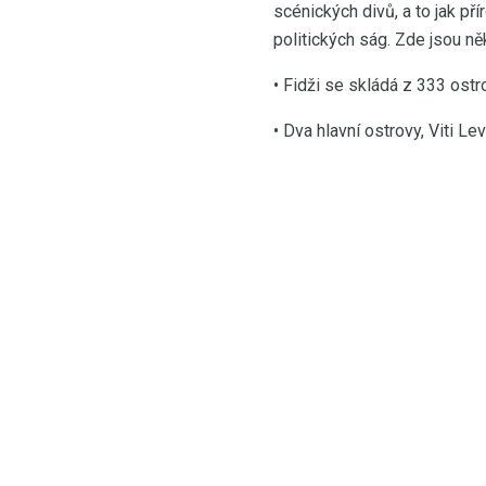
scénických divů, a to jak př
politických ság. Zde jsou ně
• Fidži se skládá z 333 ostr
• Dva hlavní ostrovy, Viti L