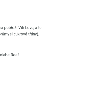
 na pobřeží Viti Levu, a to
růmysl cukrové třtiny).
rolabe Reef.