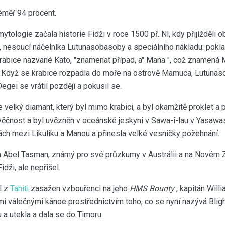
éměř 94 procent.
mytologie začala historie Fidži v roce 1500 př. Nl, kdy přijížděli
, nesoucí náčelníka Lutunasobasoby a speciálního nákladu: pokl
rabice nazvané Kato, "znamenat případ, a" Mana ", což znamená Ma
. Když se krabice rozpadla do moře na ostrově Mamuca, Lutunasob
egei se vrátil později a pokusil se.
 velký diamant, který byl mimo krabici, a byl okamžitě proklet a
ěčnost a byl uvězněn v oceánské jeskyni v Sawa-i-lau v Yasawas. F
ch mezi Likuliku a Manou a přinesla velké vesničky požehnání.
n Abel Tasman, známý pro své průzkumy v Austrálii a na Novém 
dži, ale nepřišel.
l z
Tahiti
zasažen vzbouřenci na jeho
HMS Bounty
, kapitán Will
mi válečnými kánoe prostřednictvím toho, co se nyní nazývá Bligh
 a utekla a dala se do Timoru.