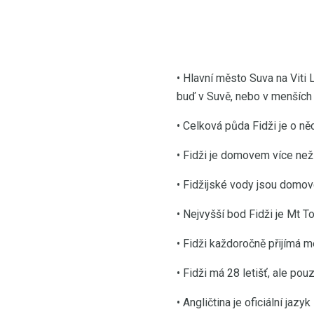
• Hlavní město Suva na Viti Le
buď v Suvě, nebo v menších 
• Celková půda Fidži je o n
• Fidži je domovem více než
• Fidžijské vody jsou domo
• Nejvyšší bod Fidži je Mt T
• Fidži každoročně přijímá m
• Fidži má 28 letišť, ale pou
• Angličtina je oficiální jazy