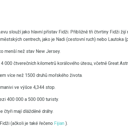
vu slouží jako hlavní přístav Fidži. Přibližně tři čtvrtiny Fidži žijí
městských centrech, jako je Nadi (cestovní ruch) nebo Lautoka (p
ěco menší než stav New Jersey.
 4 000 čtverečních kilometrů korálového útesu, včetně Great Ast
vem více než 1500 druhů mořského života.
omanivi ve výšce 4,344 stop.
ezi 400 000 a 500 000 turisty.
ze čtyři mají dlážděné dráhy.
k Fidži (ačkoli je také řečeno
Fijian
).