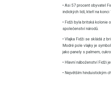
• Asi 57 procent obyvatel F
indických lidí, kteří na konci
• Fidži byla britská kolonie
společenství národů.
• Vlajka Fidži se skládá z b
Modré pole vlajky je symboli
jako panely s palmem, cukrov
• Hlavní náboženství Fidži 
• Největším hinduistickým c