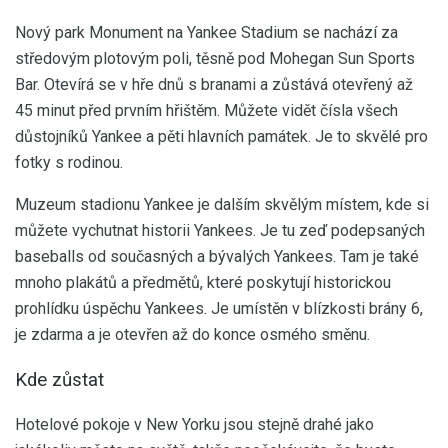
Nový park Monument na Yankee Stadium se nachází za
středovým plotovým poli, těsně pod Mohegan Sun Sports
Bar. Otevírá se v hře dnů s branami a zůstává otevřený až
45 minut před prvním hřištěm. Můžete vidět čísla všech
důstojníků Yankee a pěti hlavních památek. Je to skvělé pro
fotky s rodinou.
Muzeum stadionu Yankee je dalším skvělým místem, kde si
můžete vychutnat historii Yankees. Je tu zeď podepsaných
baseballs od současných a bývalých Yankees. Tam je také
mnoho plakátů a předmětů, které poskytují historickou
prohlídku úspěchu Yankees. Je umístěn v blízkosti brány 6,
je zdarma a je otevřen až do konce osmého směnu.
Kde zůstat
Hotelové pokoje v New Yorku jsou stejně drahé jako