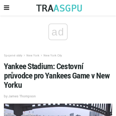
ad
Spojené státy
New York
New York City
Yankee Stadium: Cestovní
průvodce pro Yankees Game v New
Yorku
by James Thompson