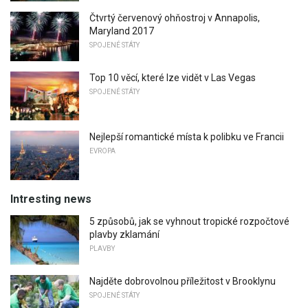
Čtvrtý červenový ohňostroj v Annapolis,
Maryland 2017
SPOJENÉ STÁTY
Top 10 věcí, které lze vidět v Las Vegas
SPOJENÉ STÁTY
Nejlepší romantické místa k polibku ve Francii
EVROPA
Intresting news
5 způsobů, jak se vyhnout tropické rozpočtové
plavby zklamání
PLAVBY
Najděte dobrovolnou příležitost v Brooklynu
SPOJENÉ STÁTY