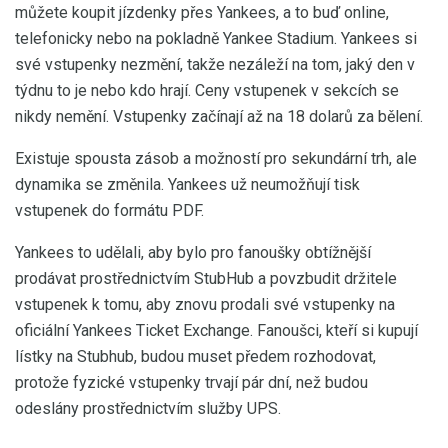
můžete koupit jízdenky přes Yankees, a to buď online,
telefonicky nebo na pokladně Yankee Stadium. Yankees si
své vstupenky nezmění, takže nezáleží na tom, jaký den v
týdnu to je nebo kdo hrají. Ceny vstupenek v sekcích se
nikdy nemění. Vstupenky začínají až na 18 dolarů za bělení.
Existuje spousta zásob a možností pro sekundární trh, ale
dynamika se změnila. Yankees už neumožňují tisk
vstupenek do formátu PDF.
Yankees to udělali, aby bylo pro fanoušky obtížnější
prodávat prostřednictvím StubHub a povzbudit držitele
vstupenek k tomu, aby znovu prodali své vstupenky na
oficiální Yankees Ticket Exchange. Fanoušci, kteří si kupují
lístky na Stubhub, budou muset předem rozhodovat,
protože fyzické vstupenky trvají pár dní, než budou
odeslány prostřednictvím služby UPS.