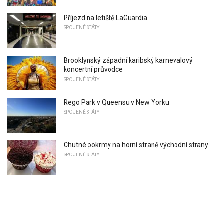
Příjezd na letiště LaGuardia
SPOJENÉ STÁTY
Brooklynský západní karibský karnevalový
koncertní průvodce
SPOJENÉ STÁTY
Rego Park v Queensu v New Yorku
SPOJENÉ STÁTY
Chutné pokrmy na horní straně východní strany
SPOJENÉ STÁTY