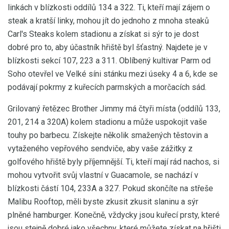
linkách v blízkosti oddílů 134 a 322. Ti, kteří mají zájem o
steak a kratší linky, mohou jít do jednoho z mnoha steaků
Carl's Steaks kolem stadionu a získat si sýr to je dost
dobré pro to, aby účastník hřiště byl šťastný. Najdete je v
blízkosti sekcí 107, 223 a 311. Oblíbený kultivar Parm od
Soho otevřel ve Velké síni stánku mezi úseky 4 a 6, kde se
podávají pokrmy z kuřecích parmských a morčacích sád.
Grilovaný řetězec Brother Jimmy má čtyři místa (oddílů 133,
201, 214 a 320A) kolem stadionu a může uspokojit vaše
touhy po barbecu. Získejte několik smažených těstovin a
vytaženého vepřového sendviče, aby vaše zážitky z
golfového hřiště byly příjemnější. Ti, kteří mají rád nachos, si
mohou vytvořit svůj vlastní v Guacamole, se nachází v
blízkosti částí 104, 233A a 327. Pokud skončíte na střeše
Malibu Rooftop, měli byste zkusit zkusit slaninu a sýr
plněné hamburger. Konečně, vždycky jsou kuřecí prsty, které
jsou stejně dobré jako všechny, které můžete získat na hřišti