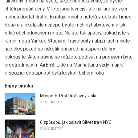
jakékoliv město na světě, takže neočekávejte, že byste
chtěli přerušit ceny. V létě jsou levnější, ale na jaře se věci
mohou dostat drahé. Existuje mnoho hotelů v oblasti Times
Square a okolí, ale nejlépe byste měli být ubytováni v tak
silně obchodovaném místě. Nejste tak špatný, pokud jste v
rámci metra Yankee Stadium. Travelocity nabízí last minute
nabídky, pokud se několik dní před nástupem do hry
pokoušíte. Alternativně se můžete podívat na pronájem bytu
prostřednictvím AirBnB. Lidé na Manhattanu vždy mají k
dispozici dostupnost bytu kdykoli během roku.
Enjoy similar
Maspeth: Profil královny v okolí
SPOJENÉ STÁTY
6 způsobů, jak oslavit Silvestra v NYC
SPOJENÉ STÁTY