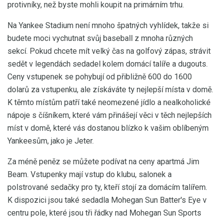
protivníky, než byste mohli koupit na primárním trhu.
Na Yankee Stadium není mnoho špatných vyhlídek, takže si
budete moci vychutnat svůj baseball z mnoha různých
sekcí. Pokud chcete mít velký čas na golfový zápas, strávit
sedět v legendách sedadel kolem domácí talíře a dugouts.
Ceny vstupenek se pohybují od přibližně 600 do 1600
dolarů za vstupenku, ale získáváte ty nejlepší místa v domě.
K těmto místům patří také neomezené jídlo a nealkoholické
nápoje s číšníkem, které vám přinášejí věci v těch nejlepších
míst v domě, které vás dostanou blízko k vašim oblíbeným
Yankeesům, jako je Jeter.
Za méně peněz se můžete podívat na ceny apartmá Jim
Beam. Vstupenky mají vstup do klubu, salonek a
polstrované sedačky pro ty, kteří stojí za domácím talířem.
K dispozici jsou také sedadla Mohegan Sun Batter's Eye v
centru pole, které jsou tři řádky nad Mohegan Sun Sports