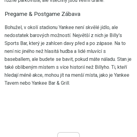
různé parkoviště, ale všechny jsou velmi drahé.
Pregame & Postgame Zábava
Bohužel, v okolí stadionu Yankee není skvělé jídlo, ale
nedostatek barových možností. Největší z nich je Billy's
Sports Bar, který je zahlcen davy před a po zápase. Na to
není nic jiného než hlasitá hudba a lidé mluvící s
baseballem, ale budete se bavit, pokud máte náladu. Stan je
také oblíbeným místem s více historií než Billyho. Ti, kteří
hledají méně akce, mohou jít na menší místa, jako je Yankee
Tavern nebo Yankee Bar & Grill.