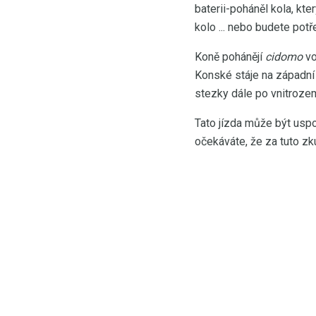
baterii-poháněl kola, kte
kolo ... nebo budete pot
Koně pohánějí
cidomo
vo
Konské stáje na západní 
stezky dále po vnitrozem
Tato jízda může být usp
očekáváte, že za tuto zk