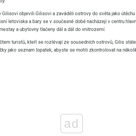
ty.
e Gilisovi objevili Gilisovi a zaváděli ostrovy do světa jako útěchu
usní letoviska a bary se v současné době nacházejí v centru hlav
estay a ubytovny tlačeny dál a dál do vnitrozemí.
m turistů, kteří se rozlévají ze sousedních ostrovů, Gilis stále 
ožky jako seznam lopatek, abyste se mohli zkontrolovat na několi
ad