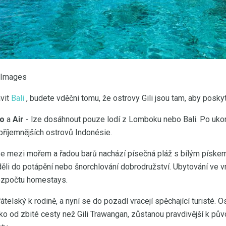
y Images
vit
Bali
, budete vděčni tomu, že ostrovy Gili jsou tam, aby poskytly
no
a
Air
- lze dosáhnout pouze lodí z Lomboku nebo Bali. Po ukon
příjemnějších ostrovů Indonésie.
se mezi mořem a řadou barů nachází písečná pláž s bílým pískem
žděli do potápění nebo šnorchlování dobrodružství. Ubytování ve v
rozpočtu homestays.
telský k rodině, a nyní se do pozadí vracejí spěchající turisté. Os
eko od zbité cesty než Gili Trawangan, zůstanou pravdivější k pův