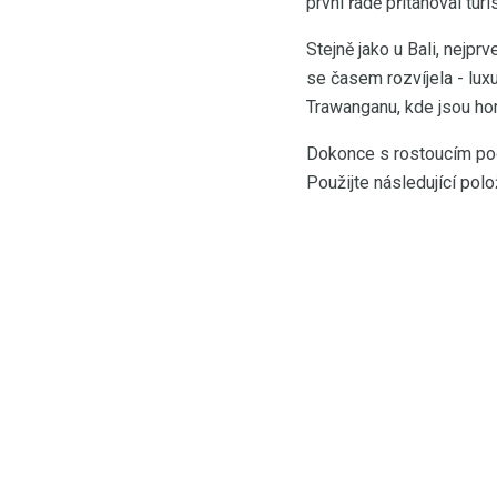
první řadě přitahoval turis
Stejně jako u Bali, nejprv
se časem rozvíjela - lux
Trawanganu, kde jsou hom
Dokonce s rostoucím počte
Použijte následující pol