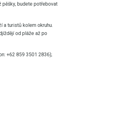
než pěšky, budete potřebovat
í a turistů kolem okruhu.
jíždějí od pláže až po
on: +62 859 3501 2836);