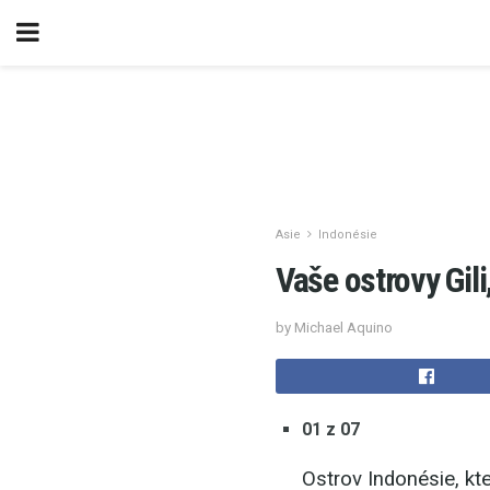
Asie
Indonésie
Vaše ostrovy Gili
by Michael Aquino
01 z 07
Ostrov Indonésie, kte