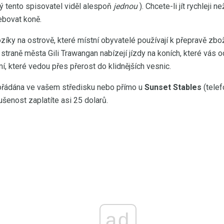
rý tento spisovatel viděl alespoň
jednou
). Chcete-li jít rychleji 
řebovat koně.
zíky na ostrově, které místní obyvatelé používají k přepravě zbož
straně města Gili Trawangan nabízejí jízdy na koních, které vás od
í, které vedou přes přerost do klidnějších vesnic.
ořádána ve vašem středisku nebo přímo u
Sunset Stables
(telef
ušenost zaplatíte asi 25 dolarů.
ad