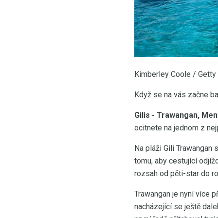
Kimberley Coole / Gett
Když se na vás začne ba
Gilis - Trawangan, Me
ocitnete na jednom z nej
Na pláži Gili Trawangan 
tomu, aby cestující odjí
rozsah od pěti-star do 
Trawangan je nyní více přá
nacházející se ještě dal