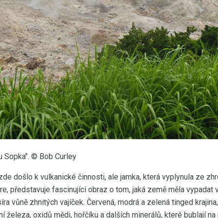
ru Sopka". © Bob Curley
 zde došlo k vulkanické činnosti, ale jamka, která vyplynula ze z
re, představuje fascinující obraz o tom, jaká země měla vypadat v
 síra vůně zhnitých vajíček. Červená, modrá a zelená tinged krajina
í železa, oxidů mědi, hořčíku a dalších minerálů, které bublají na