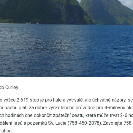
ob Curley
 výšce 2.619 stop je pro hale a vytrvalé, ale úchvatné názory, sc
a osobu platí za dobře vyškoleného průvodce pro 4-mílovou okru
ých hodinách dne dokončit zpáteční cestu, která může trvat 2-6 
dělení lesů a pozemků Sv. Lucie (758-450-2078). Zavolejte 758
ation.