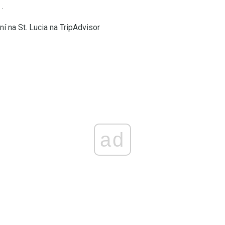
.
í na St. Lucia na TripAdvisor
ad