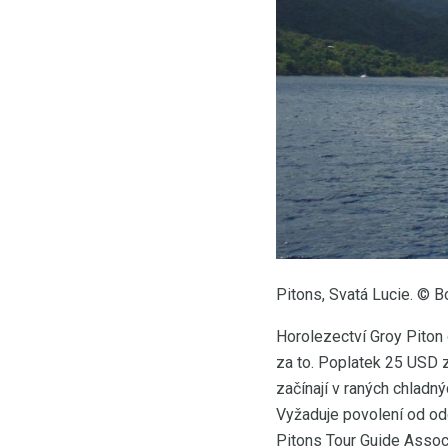
Pitons, Svatá Lucie. © B
Horolezectví Groy Piton o
za to. Poplatek 25 USD z
začínají v raných chladn
Vyžaduje povolení od od
Pitons Tour Guide Associ