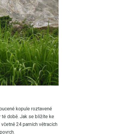
hroucené kopule roztavené
 té době. Jak se blížíte ke
, včetně 24 parních větracích
 povrch.