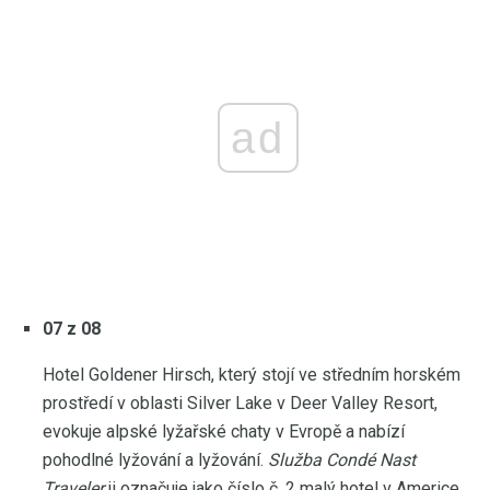
ad
07 z 08
Hotel Goldener Hirsch, který stojí ve středním horském
prostředí v oblasti Silver Lake v Deer Valley Resort,
evokuje alpské lyžařské chaty v Evropě a nabízí
pohodlné lyžování a lyžování.
Služba Condé Nast
Traveler
ji označuje jako číslo č. 2 malý hotel v Americe.