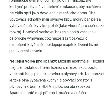
romantické útěk mohou najít jídlo na francouzské
kuchyně podávané v hotelové restauraci, aby návštěva
se cítila spíš jako dovolená a méně jako doma. Obě
ubytovací jednotky mají plynové krby, mokrý bar, peří a
vyhřívané ručníky v koupelně (také vhodné pro sušení za
mokra). Hotelový venkovní bazén a horká vana jsou
celoročně vyhřívané, což může zažít osvěžující
namočení, když sněh obklopuje majetek. Denní lázně
jsou v areálu hotelu.
Nejlepší volba pro líbánky:
Luxusní apartmá s 1 ložnicí
mají samostatnou hlavní ložnici s manželskou postelí
velikosti King, plnou koupelnu a plynový krb. K dispozici
je také plně vybavená kuchyň a obývací prostor s
plynovým krbem a HDTV s plochou obrazovkou.
Apartmá hosté mají přístup k pračce a sušičce.