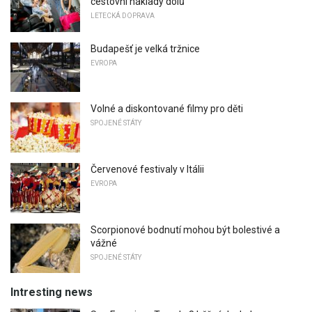
cestovní náklady dolů
LETECKÁ DOPRAVA
Budapešť je velká tržnice
EVROPA
Volné a diskontované filmy pro děti
SPOJENÉ STÁTY
Červenové festivaly v Itálii
EVROPA
Scorpionové bodnutí mohou být bolestivé a
vážné
SPOJENÉ STÁTY
Intresting news