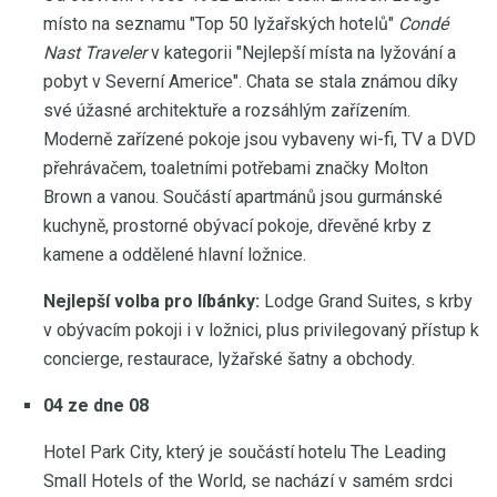
místo na seznamu "Top 50 lyžařských hotelů"
Condé
Nast Traveler
v kategorii "Nejlepší místa na lyžování a
pobyt v Severní Americe". Chata se stala známou díky
své úžasné architektuře a rozsáhlým zařízením.
Moderně zařízené pokoje jsou vybaveny wi-fi, TV a DVD
přehrávačem, toaletními potřebami značky Molton
Brown a vanou. Součástí apartmánů jsou gurmánské
kuchyně, prostorné obývací pokoje, dřevěné krby z
kamene a oddělené hlavní ložnice.
Nejlepší volba pro líbánky:
Lodge Grand Suites, s krby
v obývacím pokoji i v ložnici, plus privilegovaný přístup k
concierge, restaurace, lyžařské šatny a obchody.
04 ze dne 08
Hotel Park City, který je součástí hotelu The Leading
Small Hotels of the World, se nachází v samém srdci