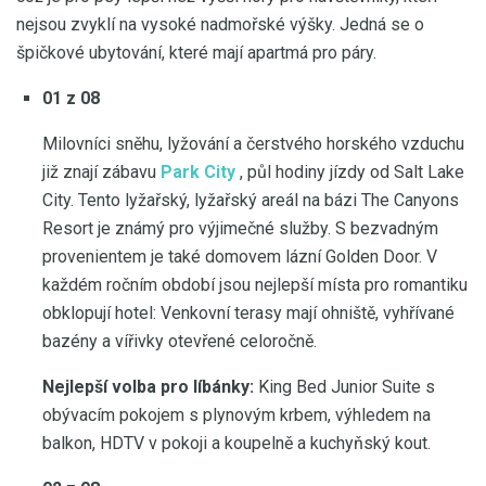
nejsou zvyklí na vysoké nadmořské výšky. Jedná se o
špičkové ubytování, které mají apartmá pro páry.
01 z 08
Milovníci sněhu, lyžování a čerstvého horského vzduchu
již znají zábavu
Park City
, půl hodiny jízdy od Salt Lake
City. Tento lyžařský, lyžařský areál na bázi The Canyons
Resort je známý pro výjimečné služby. S bezvadným
provenientem je také domovem lázní Golden Door. V
každém ročním období jsou nejlepší místa pro romantiku
obklopují hotel: Venkovní terasy mají ohniště, vyhřívané
bazény a vířivky otevřené celoročně.
Nejlepší volba pro líbánky:
King Bed Junior Suite s
obývacím pokojem s plynovým krbem, výhledem na
balkon, HDTV v pokoji a koupelně a kuchyňský kout.