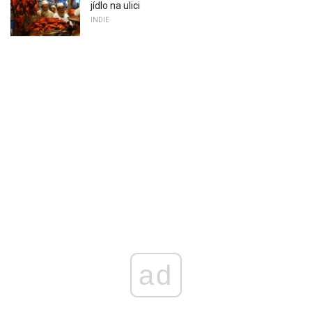
jídlo na ulici
INDIE
ad