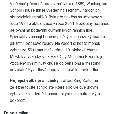
V učebně původně postavené v roce 1889, Washington
School House Inn je uveden na seznamu národních
historických rejstříků. Byla přestavěna na ubytovny v
roce 1984 a aktualizace v roce 2011. Bezdětný hostinec
se pyšní na podávání gurmánských ranních jídel.
Speciality zahrnují brioche plněný francouzský toast a
pikantní lososové rolády. Na večeři si hosté mohou
vybrat ze 50 restaurací v rámci 10-blokové chůze.
Městský lyžařský vlek Park City Mountain Resorts je
vzdálený dvě minuty chůze od penzionu a městská
bezplatná kyvadlová doprava je také kousek odtud.
Nejlepší volba pro líbánky:
Lofted King Suite má
železné točité schodiště, které spojuje dvě úrovně
vybavené moderně-francouzským minimalistickým
dekorem.
Enjoy similar