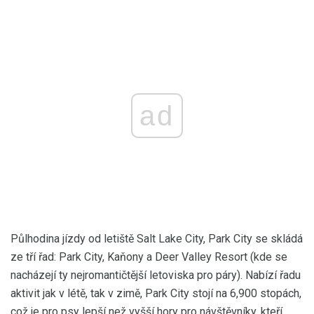
ad
Půlhodina jízdy od letiště Salt Lake City, Park City se skládá
ze tří řad: Park City, Kaňony a Deer Valley Resort (kde se
nacházejí ty nejromantičtější letoviska pro páry). Nabízí řadu
aktivit jak v létě, tak v zimě, Park City stojí na 6,900 stopách,
což je pro psy lepší než vyšší hory pro návštěvníky, kteří