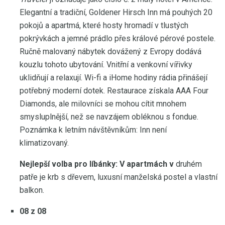
Elegantní a tradiční, Goldener Hirsch Inn má pouhých 20
pokojů a apartmá, které hosty hromadí v tlustých
pokrývkách a jemné prádlo přes králové pérové ​​postele.
Ručně malovaný nábytek dovážený z Evropy dodává
kouzlu tohoto ubytování. Vnitřní a venkovní vířivky
uklidňují a relaxují. Wi-fi a iHome hodiny rádia přinášejí
potřebný moderní dotek. Restaurace získala AAA Four
Diamonds, ale milovníci se mohou cítit mnohem
smysluplnější, než se navzájem obléknou s fondue.
Poznámka k letním návštěvníkům: Inn není
klimatizovaný.
Nejlepší volba pro líbánky: V apartmách v
druhém
patře je krb s dřevem, luxusní manželská postel a vlastní
balkon.
08 z 08