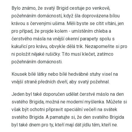
Bylo známo, že svatý Brigid cestuje po venkově,
požehnáním domácností, když šla doprovázena bílou
krávou s červenými ušima. Měli byste se cítit vítáni, jen
pro případ, že projde kolem - umístěním chleba a
čerstvého másla na vnější okenní parapety spolu s
kukuřicí pro krávu, obvykle dělá trik. Nezapomeňte si pro
ni položit nějaké rušičky. Tito musí klečet, zatímco
požehnáním domácnosti.
Kousek bílé látky nebo bílé hedvábné stuhy visel na
vnější straně předních dveří, aby svatý požehnal.
Jeden byl také doporučen udělat čerstvé máslo na den
svatého Brigida, možná ne moderní myšlenka. Můžete si
však být ochotni připravit speciální večeři na svátek
svatého Brigida. A pamatujte si, že den svatého Brigida
byl také dnem pro ty, kteří mají dát jídlu těm, kteří ne.