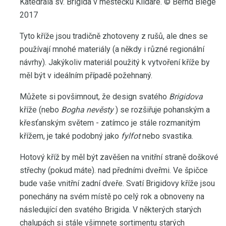
Katedrála sv. Brigida v městečku Kildare. © Bernd Biege
2017
Tyto kříže jsou tradičně zhotoveny z rušů, ale dnes se
používají mnohé materiály (a někdy i různé regionální
návrhy). Jakýkoliv materiál použitý k vytvoření kříže by
měl být v ideálním případě požehnaný.
Můžete si povšimnout, že design svatého
Brigidova
kříže (nebo
Bogha nevěsty
) se rozšiřuje pohanským a
křesťanským světem - zatímco je stále rozmanitým
křížem, je také podobný jako
fylfot
nebo svastika.
Hotový kříž by měl být zavěšen na vnitřní straně doškové
střechy (pokud máte). nad předními dveřmi. Ve špičce
bude vaše vnitřní zadní dveře. Svatí Brigidovy kříže jsou
ponechány na svém místě po celý rok a obnoveny na
následující den svatého Brigida. V některých starých
chalupách si stále všimnete sortimentu starých