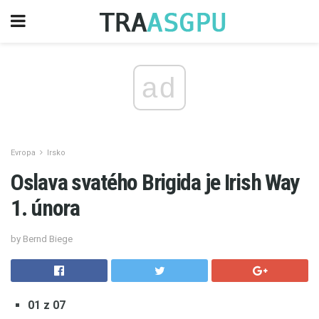
ad
Evropa
Irsko
Oslava svatého Brigida je Irish Way
1. února
by Bernd Biege
01 z 07