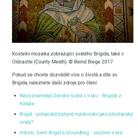
Kostelní mozaika zobrazující svatého Brigida, také v
Oldcastle (County Meath). © Bernd Biege 2017
Pokud se chcete dozvědět více o životě a díle sv.
Brigida, naleznete další zdroje pro čtení:
Nejvýznamnější ženská svatá v Irsku - Brigida z
Kildare
Brigid - pohanská bohyně maskování jako křesťanský
svatý?
Imbolc, Saint Brigid a Groundhog - sezónní irské