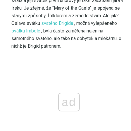
svatá a její svátek první únorový je také začátkem jara v
Irsku. Je zřejmé, že "Mary of the Gaels" je spojena se
starými způsoby, folklorem a zemědělstvím. Ale jak?
Oslava svátku
svatého Brigida
, možná vylepšeného
svátku Imbolc
, byla často zaměřena nejen na
samotného svatého, ale také na dobytek a mlékárnu, o
nichž je Brigid patronem.
ad