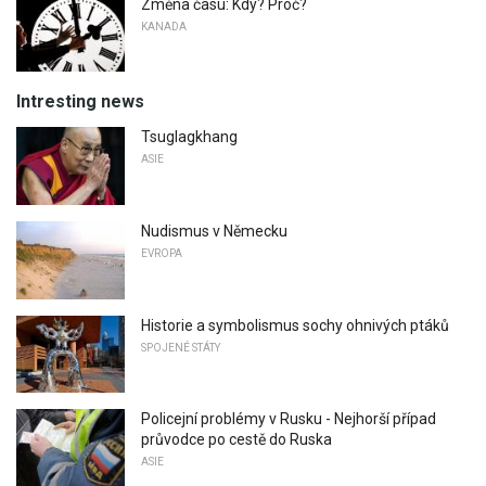
Změna času: Kdy? Proč?
KANADA
Intresting news
Tsuglagkhang
ASIE
Nudismus v Německu
EVROPA
Historie a symbolismus sochy ohnivých ptáků
SPOJENÉ STÁTY
Policejní problémy v Rusku - Nejhorší případ
průvodce po cestě do Ruska
ASIE