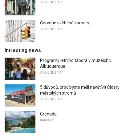
SPOJENÉ STÁTY
Červené světelné kamery
SPOJENÉ STÁTY
Intresting news
Programy letního tábora v muzeích v
Albuquerque
SPOJENÉ STÁTY
5 důvodů, proč byste měli navštívit Cidery
městských stromů
SPOJENÉ STÁTY
Grenada
KARIBSKÝ