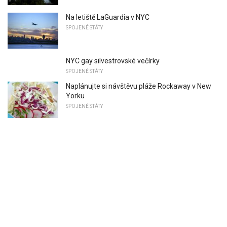
Na letiště LaGuardia v NYC
SPOJENÉ STÁTY
NYC gay silvestrovské večírky
SPOJENÉ STÁTY
Naplánujte si návštěvu pláže Rockaway v New
Yorku
SPOJENÉ STÁTY