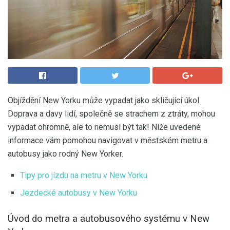
Objíždění New Yorku může vypadat jako skličující úkol.
Doprava a davy lidí, společně se strachem z ztráty, mohou
vypadat ohromně, ale to nemusí být tak! Níže uvedené
informace vám pomohou navigovat v městském metru a
autobusy jako rodný New Yorker.
Tipy pro jízdu na metru v New Yorku
Jezdecké autobusy v New Yorku
Úvod do metra a autobusového systému v New