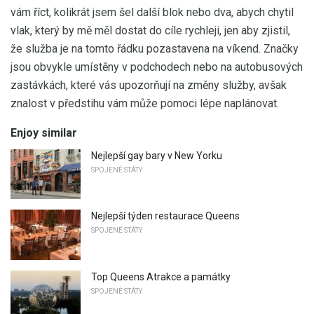
vám říct, kolikrát jsem šel další blok nebo dva, abych chytil
vlak, který by mě měl dostat do cíle rychleji, jen aby zjistil,
že služba je na tomto řádku pozastavena na víkend. Značky
jsou obvykle umístěny v podchodech nebo na autobusových
zastávkách, které vás upozorňují na změny služby, avšak
znalost v předstihu vám může pomoci lépe naplánovat.
Enjoy similar
Nejlepší gay bary v New Yorku
SPOJENÉ STÁTY
Nejlepší týden restaurace Queens
SPOJENÉ STÁTY
Top Queens Atrakce a památky
SPOJENÉ STÁTY