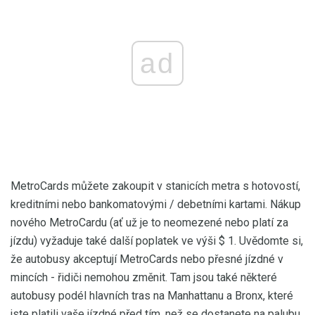
ad
MetroCards můžete zakoupit v stanicích metra s hotovostí,
kreditními nebo bankomatovými / debetními kartami. Nákup
nového MetroCardu (ať už je to neomezené nebo platí za
jízdu) vyžaduje také další poplatek ve výši $ 1. Uvědomte si,
že autobusy akceptují MetroCards nebo přesné jízdné v
mincích - řidiči nemohou změnit. Tam jsou také některé
autobusy podél hlavních tras na Manhattanu a Bronx, které
jste platili vaše jízdné před tím, než se dostanete na palubu,