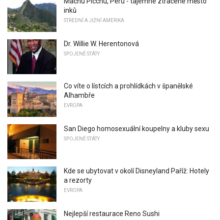
Machu Picchu, Peru - tajemné ztracené město
inků
STŘEDNÍ A JIŽNÍ AMERIKA
Dr. Willie W. Herentonová
SPOJENÉ STÁTY
Co víte o lístcích a prohlídkách v španělské
Alhambře
EVROPA
San Diego homosexuální koupelny a kluby sexu
SPOJENÉ STÁTY
Kde se ubytovat v okolí Disneyland Paříž: Hotely
a rezorty
EVROPA
Nejlepší restaurace Reno Sushi