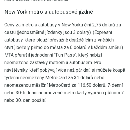
New York metro a autobusové jízdné
Ceny za metro a autobusy v New Yorku činí 2,75 dolarů za
cestu (jednosměrné jízdenky jsou 3 dolary). (Expresní
autobusy, které slouží převážně dojíždějícím z vnějších
čtvrtí, běžely přímo do města za 6 dolarů v každém směru.)
MTA přerušil jednodenní "Fun Pass", který nabízí
neomezené zastávky metrem a autobusem. Pro
návštěvníky, kteří pobývají více než pár dní, si můžete koupit
týdenní neomezený MetroCard za 31 dolarů nebo
neomezenou měsíční MetroCard za 116,50 dolarů. 7-denní
nebo 30-ti denní neomezené metro karty vyprší o půlnoci 7.
nebo 30. den použití.