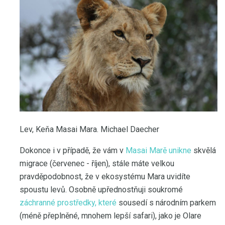
Lev, Keňa Masai Mara. Michael Daecher
Dokonce i v případě, že vám v
Masai Marě unikne
skvělá
migrace (červenec - říjen), stále máte velkou
pravděpodobnost, že v ekosystému Mara uvidíte
spoustu levů. Osobně upřednostňuji soukromé
záchranné prostředky, které
sousedí s národním parkem
(méně přeplněné, mnohem lepší safari), jako je Olare