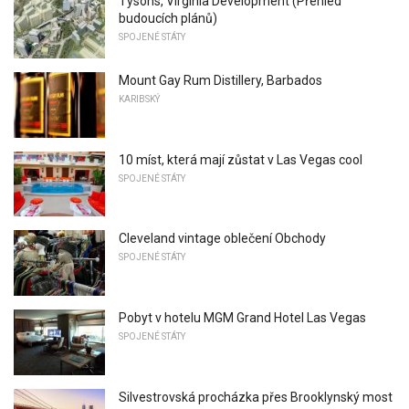
Tysons, Virginia Development (Přehled
budoucích plánů)
SPOJENÉ STÁTY
Mount Gay Rum Distillery, Barbados
KARIBSKÝ
10 míst, která mají zůstat v Las Vegas cool
SPOJENÉ STÁTY
Cleveland vintage oblečení Obchody
SPOJENÉ STÁTY
Pobyt v hotelu MGM Grand Hotel Las Vegas
SPOJENÉ STÁTY
Silvestrovská procházka přes Brooklynský most