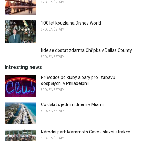
SPOJENÉ STÁTY
100 let kouzla na Disney World
SPOJENÉ STÁTY
Kde se dostat zdarma Chřipka v Dallas County
SPOJENÉ STÁTY
Intresting news
Průvodce po kluby a bary pro "zábavu
dospělých" v Philadelphii
SPOJENÉ STÁTY
Co dělat s jedním dnem v Miami
SPOJENÉ STÁTY
Národní park Mammoth Cave - hlavní atrakce
SPOJENÉ STÁTY