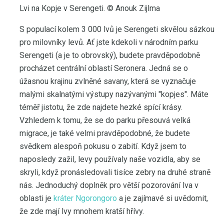
Lvi na Kopje v Serengeti. © Anouk Zijlma
S populací kolem 3 000 lvů je Serengeti skvělou sázkou
pro milovníky levů. Ať jste kdekoli v národním parku
Serengeti (a je to obrovský), budete pravděpodobně
procházet centrální oblastí Seronera. Jedná se o
úžasnou krajinu zvlněné savany, která se vyznačuje
malými skalnatými výstupy nazývanými "kopjes". Máte
téměř jistotu, že zde najdete hezké spící krásy.
Vzhledem k tomu, že se do parku přesouvá velká
migrace, je také velmi pravděpodobné, že budete
svědkem alespoň pokusu o zabití. Když jsem to
naposledy zažil, levy používaly naše vozidla, aby se
skryli, když pronásledovali tisíce zebry na druhé straně
nás. Jednoduchý doplněk pro větší pozorování lva v
oblasti je
kráter Ngorongoro
a je zajímavé si uvědomit,
že zde mají lvy mnohem kratší hřívy.