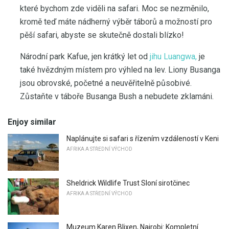
které bychom zde viděli na safari. Moc se nezměnilo,
kromě teď máte nádherný výběr táborů a možností pro
pěší safari, abyste se skutečně dostali blízko!
Národní park Kafue, jen krátký let od
jihu Luangwa,
je
také hvězdným místem pro výhled na lev. Liony Busanga
jsou obrovské, početné a neuvěřitelně působivé.
Zůstaňte v táboře Busanga Bush a nebudete zklamáni.
Enjoy similar
Naplánujte si safari s řízením vzdáleností v Keni
AFRIKA A STŘEDNÍ VÝCHOD
Sheldrick Wildlife Trust Sloní sirotčinec
AFRIKA A STŘEDNÍ VÝCHOD
Muzeum Karen Blixen, Nairobi: Kompletní