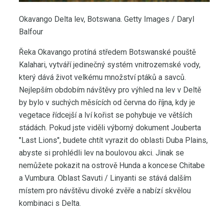
Okavango Delta lev, Botswana. Getty Images / Daryl
Balfour
Řeka Okavango protíná středem Botswanské pouště
Kalahari, vytváří jedinečný systém vnitrozemské vody,
který dává život velkému množství ptáků a savců.
Nejlepším obdobím návštěvy pro výhled na lev v Deltě
by bylo v suchých měsících od června do října, kdy je
vegetace řídcejší a lví kořist se pohybuje ve větších
stádách. Pokud jste viděli výborný dokument Jouberta
"Last Lions", budete chtít vyrazit do oblasti Duba Plains,
abyste si prohlédli lev na boulovou akci. Jinak se
nemůžete pokazit na ostrově Hunda a koncese Chitabe
a Vumbura. Oblast Savuti / Linyanti se stává dalším
místem pro návštěvu divoké zvěře a nabízí skvělou
kombinaci s Delta.