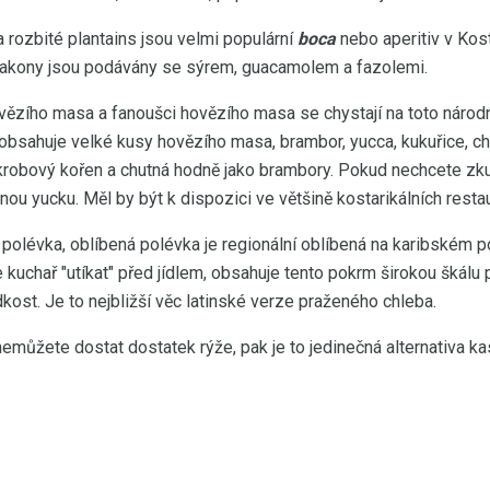
 rozbité plantains jsou velmi populární
boca
nebo aperitiv v Kos
atakony jsou podávány se sýrem, guacamolem a fazolemi.
ovězího masa a fanoušci hovězího masa se chystají na toto národ
obsahuje velké kusy hovězího masa, brambor, yucca, kukuřice, c
krobový kořen a chutná hodně jako brambory. Pokud nechcete zk
ou yucku. Měl by být k dispozici ve většině kostarikálních restau
 polévka, oblíbená polévka je regionální oblíbená na karibském p
kuchař "utíkat" před jídlem, obsahuje tento pokrm širokou škálu 
ost. Je to nejbližší věc latinské verze praženého chleba.
emůžete dostat dostatek rýže, pak je to jedinečná alternativa ka