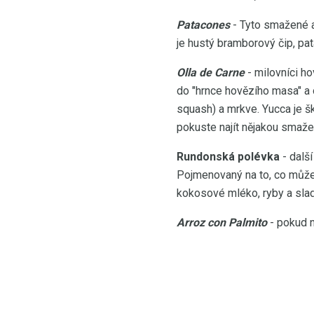
Patacones
- Tyto smažené a
je hustý bramborový čip, p
Olla de Carne
- milovníci h
do "hrnce hovězího masa" a 
squash) a mrkve. Yucca je š
pokuste najít nějakou smažen
Rundonská polévka
- další
Pojmenovaný na to, co může 
kokosové mléko, ryby a sladk
Arroz con Palmito
- pokud n