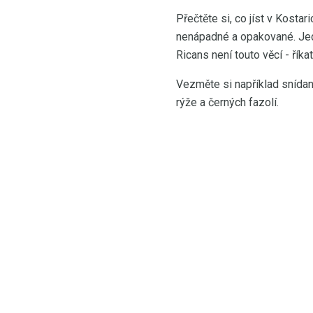
Přečtěte si, co jíst v Kostar
nenápadné a opakované. Jedn
Ricans není touto věcí - říka
Vezměte si například snídan
rýže a černých fazolí.