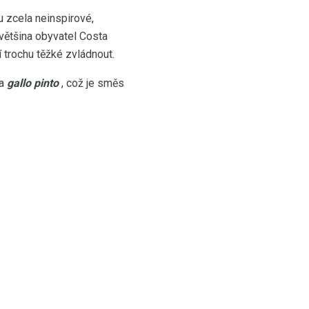
ou zcela neinspirové,
 většina obyvatel Costa
í trochu těžké zvládnout.
na
gallo pinto
, což je směs