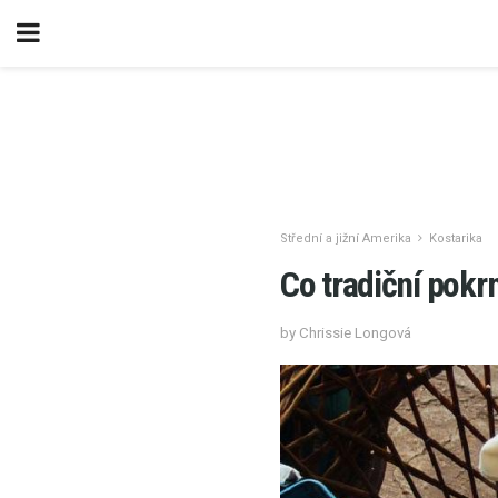
Střední a jižní Amerika
Kostarika
Co tradiční pokrm
by Chrissie Longová