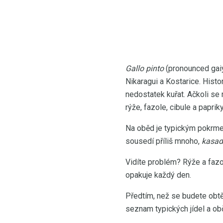
Gallo pinto
(pronounced gaiy
Nikaragui a Kostarice. Histo
nedostatek kuřat. Ačkoli se
rýže, fazole, cibule a paprik
Na oběd je typickým pokr
sousedí příliš mnoho,
kasa
Vidíte problém? Rýže a fazol
opakuje každý den.
Předtím, než se budete obtě
seznam typických jídel a ob