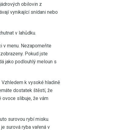
ádrových obilovin z
vají vynikající snídani nebo
chutnat v lahůdku.
ekci v menu. Nezapomeňte
e zobrazeny. Pokud jste
dá jako podlouhlý meloun s
ít. Vzhledem k vysoké hladině
emáte dostatek štěstí, že
é ovoce slibuje, že vám
uto surovou rybí misku.
 je surová ryba vařená v