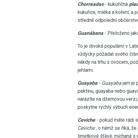
Chorreadas
- kukuřičná
pla
kukuřice, mléka a koření, a 
středně odpolední občerstve
Guanábana
- Přeloženo ja
To je divoká populární v La
vždycky požádat svého číšní
někdy na trhu s ovocem, pož
jehlami.
Guayaba
-
Guayaba
jam je 
pektinu, guayaba nebo guava
narazíte na džemovou verzi,
poskytne rychlý výbuch energi
Ceviche
- pokud máte rádi s
Ceviche
, o němž se říká, že
limetkové šťávě, míchaná s 