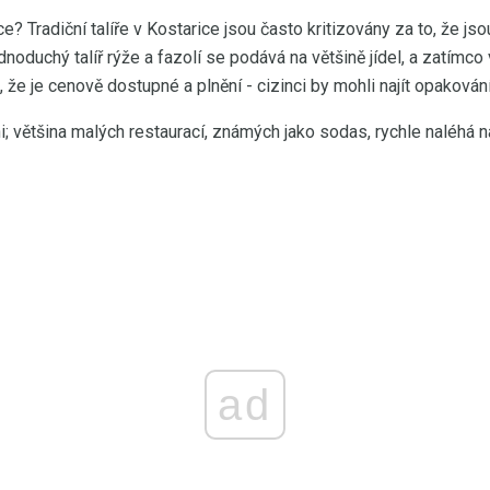
ice? Tradiční talíře v Kostarice jsou často kritizovány za to, že js
oduchý talíř rýže a fazolí se podává na většině jídel, a zatímco
t, že je cenově dostupné a plnění - cizinci by mohli najít opakován
i; většina malých restaurací, známých jako sodas, rychle naléhá 
ad