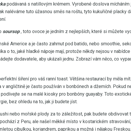
cka
podávaná s natillovým krémem. Vyrobené doslova mícháním j
pak naléváme tuto úžasnou směs na roštu, tyto kukuřičné placky dá
ní.
ko
soursop
, toto ovoce je jedním z nejlepších, které si můžete vy
tinské Americe a je často zahrnut pod batido, nebo smoothie, s
ka o to, jaké hladké nápoje mají, protože někdy nejsou v nabídc
ádejte dodavatele, aby ukázali jednu. Zobrazí vám něco, co vypa
perfektní šíření pro váš ranní toast. Většina restaurací by měla m
 v angličtině je často používán v bonbónech a džemích. Pokud n
 podívejte se na malé kiosky pro bonbóny guayaby. Toto exotick
e, bez ohledu na to, jak ji budete jíst.
ushi nebo mořské plody za to záležitost, pak budete obdivovat t
 pochází z Peru, ale našel měkké místo v kostarickém stravování,
mletou cibulkou, koriandrem, paprikou a možná i nějakou Freskou.