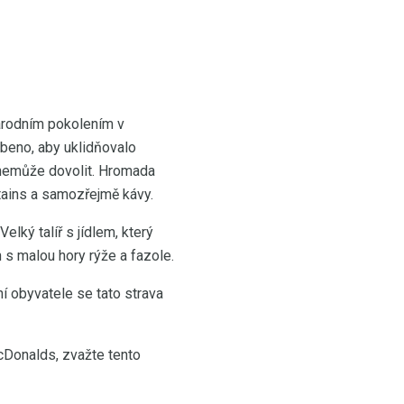
národním pokolením v
robeno, aby uklidňovalo
ě nemůže dovolit. Hromada
tains a samozřejmě kávy.
lký talíř s jídlem, který
s malou hory rýže a fazole.
ní obyvatele se tato strava
cDonalds, zvažte tento