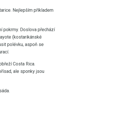
tarice. Nejlepším příkladem
ní pokrmy. Doslova přechází
hayote (kostarikánské
usit polévku, aspoň se
rací.
obřeží Costa Rica.
přísad, ale sponky jsou
sáda.