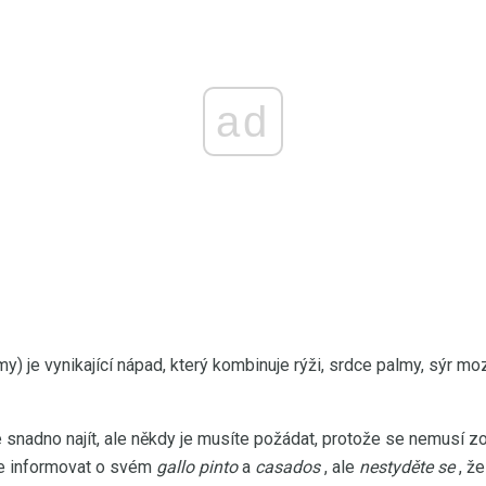
ad
y) je vynikající nápad, který kombinuje rýži, srdce palmy, sýr mozz
 snadno najít, ale někdy je musíte požádat, protože se nemusí zo
le informovat o svém
gallo pinto
a
casados
, ale
nestyděte se
, že