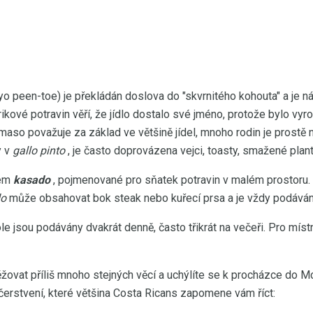
o peen-toe) je překládán doslova do "skvrnitého kohouta" a je 
rikové potravin věří, že jídlo dostalo své jméno, protože bylo vy
 maso považuje za základ ve většině jídel, mnoho rodin je prost
y v
gallo pinto
, je často doprovázena vejci, toasty, smažené plan
mem
kasado
, pojmenované pro sňatek potravin v malém prostoru. Ve
do
může obsahovat bok steak nebo kuřecí prsa a je vždy podáván 
e jsou podávány dvakrát denně, často třikrát na večeři. Pro míst
žovat příliš mnoho stejných věcí a uchýlíte se k procházce do M
čerstvení, které většina Costa Ricans zapomene vám říct: