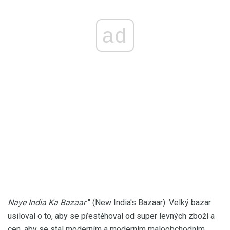
ad
Naye India Ka Bazaar
" (New India's Bazaar). Velký bazar
usiloval o to, aby se přestěhoval od super levných zboží a
cen, aby se stal moderním a moderním maloobchodním