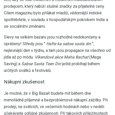
prodejcem, který nabízí slušné značky za přijatelné ceny.
Cílem magazínu bylo přilákat mladší, vědomější indické
spotřebitele, v souladu s hospodářským pokrokem Indie a
se sociálními změnami.
Slevy na velkém bazaru jsou rozhodně nedokončeny a
oprášeny! Středy jsou "
Hafte ka sabse sasta din
",
nejlevnější den v týdnu, a tam jsou propagace na všechno od
jídla až po módu.
Víkendové akce Maha Bachat
(Mega
Saving) a
Sabse Sasta Teen Din
ještě probíhají během
určitých svátků a festivalů.
Nákupní zkušenost
Je možné, že v Big Bazaři budete mít během dne
mimořádně příjemné a bezproblémové nákupní zážitky. Při
prodeji, na svátcích, ve večerních hodinách nebo v neděli
očekávejte odlišné zkušenosti. Při takových příležitostech