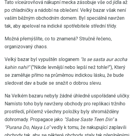
Tato víceúrovňová nákupní mecka zásobuje vše od jídla až
po chladničky a nádobí na oblečení. Velký bazar však není
vaším běžným obchodním domem. Byl speciálně navržen
tak, aby apeloval na indické spotřebitele střední třídy.
Možná přemýšlíte, co to znamená? Stručně řečeno,
organizovaný chaos.
Velký bazar byl vypuštěn sloganem
"Is se sasta aur accha
kahin nahi!"
("Nikde levnější nebo lepší než tohle!"), Který
se zaměřuje přímo na průměrnou indickou lásku, že bude
sledovat dav a bude se snažit o dobrou slevu.
Na Velkém bazaru nebyly žádné úhledně uspořádané uličky.
Namísto toho byly navrženy obchody pro replikaci tržního
prostředí, přičemž všechny položky byly shromážděny
dohromady. Propagace jako
"Sabse Saste Teen Din"
a
"Purana Do, Naya Lo"
vedly k tomu, že nakupující zaplavili
obchody tak, aby se některé obchody staly tak přeplněnými,