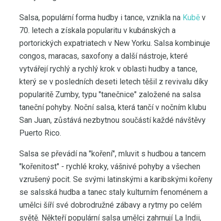
Salsa, populární forma hudby i tance, vznikla na
Kubě
v
70. letech a získala popularitu v kubánských a
portorických expatriatech v New Yorku. Salsa kombinuje
congos, maracas, saxofony a další nástroje, které
vytvářejí rychlý a rychlý krok v oblasti hudby a tance,
který se v posledních deseti letech těšil z revivalu díky
popularitě Zumby, typu "tanečnice" založené na salsa
taneční pohyby. Noční salsa, která tančí v nočním klubu
San Juan, zůstává nezbytnou součástí každé návštěvy
Puerto Rico.
Salsa se převádí na "koření", mluvit s hudbou a tancem
"kořenitost" - rychlé kroky, vášnivé pohyby a všechen
vzrušený pocit. Se svými latinskými a karibskými kořeny
se salsská hudba a tanec staly kulturním fenoménem a
umělci šíří své dobrodružné zábavy a rytmy po celém
světě. Někteří populární salsa umělci zahrnují La Indii,