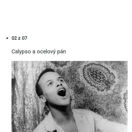
02 z 07
Calypso a ocelový pán