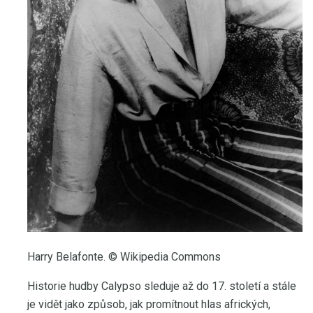
Harry Belafonte. © Wikipedia Commons
Historie hudby Calypso sleduje až do 17. století a stále
je vidět jako způsob, jak promítnout hlas afrických,