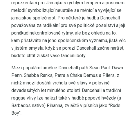
reprezentaci pro Jamajku s rychlým tempem a posunem
melodií symbolizující neustále se měnící a vyvíjející se
jamajskou společnost. Pro některé je hudba Dancehall
považována za radikální pro své politické poselství a její
poněkud nekontrolované rytmy, ale bez ohledu na to,
kam přistáváte na jeho společenském významu, jistá věc
v jistém smyslu: když se porazí Dancehall začne narůst,
budete chtít získat vaše taneční boty.
Mezi populární umělce Dancehall patří Sean Paul, Dawn
Penn, Shabba Ranks, Patra a Chaka Demus a Pliers, z
nichž mnozí dosáhli vrcholu své slávy v polovině
devadesátých let minulého století. Dancehall a tradiční
reggae vlivy lze nalézt také v hudbě popové hvězdy (a
Barbados native) Rihanna, zvláště v písních jako "Rude
Boy".