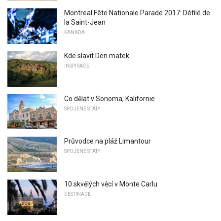
Montreal Fête Nationale Parade 2017: Défilé de
la Saint-Jean
KANADA
Kde slavit Den matek
INSPIRACE
Co dělat v Sonoma, Kalifornie
SPOJENÉ STÁTY
Průvodce na pláž Limantour
SPOJENÉ STÁTY
10 skvělých věcí v Monte Carlu
DESTINACE