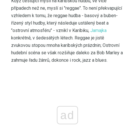
Když cestující myslí na karibskou hudbu, ve více
případech než ne, myslí si "reggae". To není překvapující
vzhledem k tomu, že reggae hudba - basový a buben-
řízený styl hudby, který následuje ustálený beat a
"ostrovní atmosféru" - vznikl v Karibiku,
Jamajka
konkrétně, v šedesátých létech. Reggae je jistě
zvukovou stopou mnoha karibských prázdnin; Ostrovní
hudební scéna se však rozšiřuje daleko za Bob Marley a
zahrnuje řadu žánrů, dokonce i rock, jazz a blues.
ad