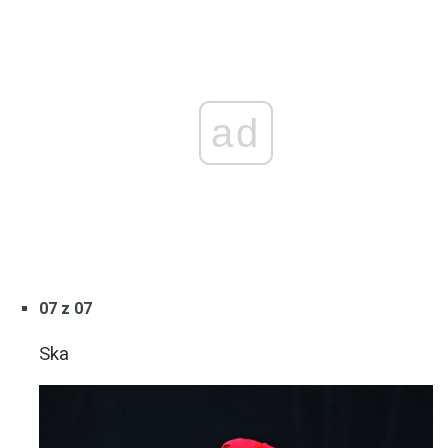
ad
07 z 07
Ska