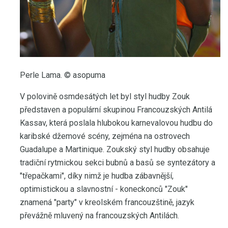
Perle Lama. © asopuma
V polovině osmdesátých let byl styl hudby Zouk
představen a populární skupinou Francouzských Antilá
Kassav, která poslala hlubokou karnevalovou hudbu do
karibské džemové scény, zejména na ostrovech
Guadalupe a Martinique. Zoukský styl hudby obsahuje
tradiční rytmickou sekci bubnů a basů se syntezátory a
"třepačkami", díky nimž je hudba zábavnější,
optimistickou a slavnostní - koneckonců "Zouk"
znamená "party" v kreolském francouzštině, jazyk
převážně mluvený na francouzských Antilách.