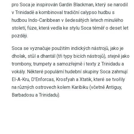
pro Soca je inspirován Gardin Blackman, který se narodil
v Trinidadě a kombinoval tradiční calypso hudbu s
hudbou Indo-Caribbean v šedesátých letech minulého
století, fúze, která vedla ke stylu Soca téměř o deset let
později.
Soca se vyznačuje použitím indických nástrojů, jako je
dholak, stůl a dhantál (tři typy bicích nástrojů), stejně jako
trombony, trumpety a samozřejmě i texty z Trinidadu a
vokály. Některé populární hudební skupiny Soca zahrnují
El-A-Kru, D'Enforcas, Krosfyah a Xtatik, které se tvořily
na různých ostrovech kolem Karibiku (včetně Antiguy,
Barbadosu a Trinidadu).