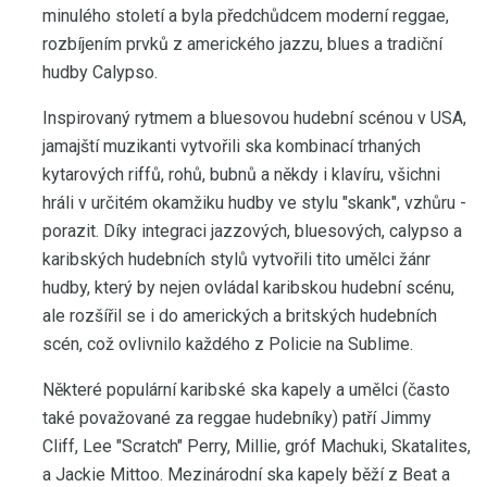
minulého století a byla předchůdcem moderní reggae,
rozbíjením prvků z amerického jazzu, blues a tradiční
hudby Calypso.
Inspirovaný rytmem a bluesovou hudební scénou v USA,
jamajští muzikanti vytvořili ska kombinací trhaných
kytarových riffů, rohů, bubnů a někdy i klavíru, všichni
hráli v určitém okamžiku hudby ve stylu "skank", vzhůru -
porazit. Díky integraci jazzových, bluesových, calypso a
karibských hudebních stylů vytvořili tito umělci žánr
hudby, který by nejen ovládal karibskou hudební scénu,
ale rozšířil se i do amerických a britských hudebních
scén, což ovlivnilo každého z Policie na Sublime.
Některé populární karibské ska kapely a umělci (často
také považované za reggae hudebníky) patří Jimmy
Cliff, Lee "Scratch" Perry, Millie, gróf Machuki, Skatalites,
a Jackie Mittoo. Mezinárodní ska kapely běží z Beat a