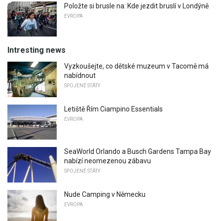
Položte si brusle na: Kde jezdit bruslí v Londýně
EVROPA
Intresting news
Vyzkoušejte, co dětské muzeum v Tacomě má
nabídnout
SPOJENÉ STÁTY
Letiště Řím Ciampino Essentials
EVROPA
SeaWorld Orlando a Busch Gardens Tampa Bay
nabízí neomezenou zábavu
SPOJENÉ STÁTY
Nude Camping v Německu
EVROPA