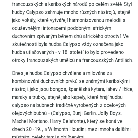
francouzských a karibských národů po celém světě. Styl
hudby Calypso zahrnuje mnoho různých nástrojů, stejně
jako vokály, které vytvářejí harmonizovanou melodii s
oduševnělými intonacemi podobnými africkým
duchovním zpívaným během dnů afrického otroctví. Ve
skutečnosti byla hudba Calypso vždy označena jako
hudba utlačovaných - v 18. století to bylo provedeno
otroky francouzských umělců na francouzských Antilách.
Dnes je hudba Calypso chválena a milována za
kombinování duchovních prvků se známými karibskými
nástroji, jako jsou bongos, španělská kytara, láhev / lžíce,
maraky a trubky, stejně jako kapely, které hrají hudbu
calypso na bubnech tradičně vyrobených z ocelových
olejových bubnů - (Calypso, Bunji Garlin, Jolly Boys,
Machel Montano, Harry Belafonte), který se koná ve
dnech 20.-19. , a Wilmonth Houdini, mezi mnoha dalšími
místními celebritami a oblíbenými.