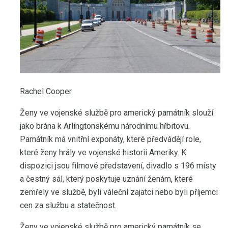
Rachel Cooper
Ženy ve vojenské službě pro americký památník slouží
jako brána k Arlingtonskému národnímu hřbitovu.
Památník má vnitřní exponáty, které předvádějí role,
které ženy hrály ve vojenské historii Ameriky. K
dispozici jsou filmové představení, divadlo s 196 místy
a čestný sál, který poskytuje uznání ženám, které
zemřely ve službě, byli váleční zajatci nebo byli příjemci
cen za službu a statečnost.
Ženy ve vojenské službě pro americký památník se