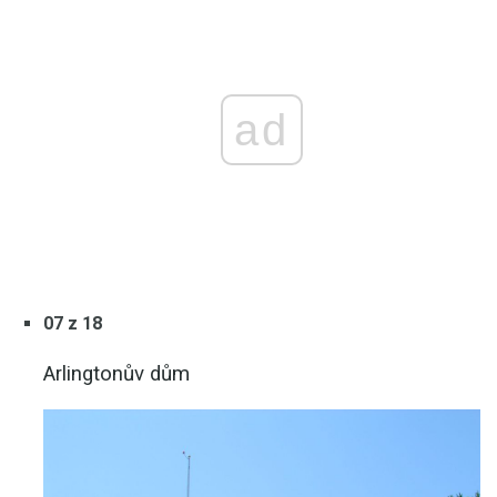
ad
07 z 18
Arlingtonův dům