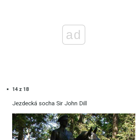
ad
14 z 18
Jezdecká socha Sir John Dill