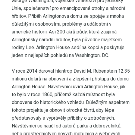
George Washington, vojenské velitelství pro jednotky
Unie, společenství pro emancipované otroky a národní
hřbitov. Příběh Arlingtonova domu se spojuje s mnoha
důležitými osobnostmi, problémy a událostmi v
americké historii. Asi 200 akrů půdy, která zaujímá
Arlingtonský národní hřbitov, byla původně majetkem
rodiny Lee. Arlington House sedí na kopci a poskytuje
jeden z nejlepších pohledů na Washington, DC.
V roce 2014 daroval filantrop David M. Rubenstein 12,35
milionu dolarů na obnovení a zlepšení přístupu do domu
Arlington House. Návštěvníci uvidí Arlington House, jak
to bylo v roce 1860, přičemž každá místnost byla
obnovena do historického vzhledu. Důležitým aspektem
tohoto projektu je obnovit otrocké čtvrti, aby lépe
představovaly a vyprávěly příběhy o zotročených.
Návštěvníci se naučí od autorů parku a dobrovolníků,
nebo prostřednictvím nových mobilních a webových