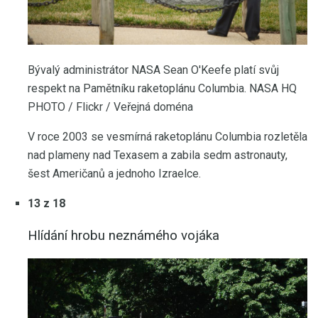
Bývalý administrátor NASA Sean O'Keefe platí svůj
respekt na Pamětníku raketoplánu Columbia. NASA HQ
PHOTO / Flickr / Veřejná doména
V roce 2003 se vesmírná raketoplánu Columbia rozletěla
nad plameny nad Texasem a zabila sedm astronauty,
šest Američanů a jednoho Izraelce.
13 z 18
Hlídání hrobu neznámého vojáka