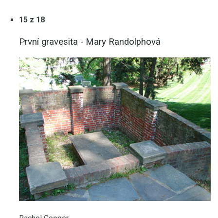
15 z 18
První gravesita - Mary Randolphová