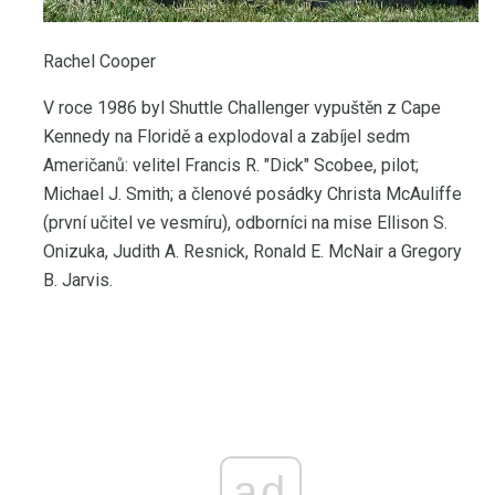
Rachel Cooper
V roce 1986 byl Shuttle Challenger vypuštěn z Cape
Kennedy na Floridě a explodoval a zabíjel sedm
Američanů: velitel Francis R. "Dick" Scobee, pilot;
Michael J. Smith; a členové posádky Christa McAuliffe
(první učitel ve vesmíru), odborníci na mise Ellison S.
Onizuka, Judith A. Resnick, Ronald E. McNair a Gregory
B. Jarvis.
ad