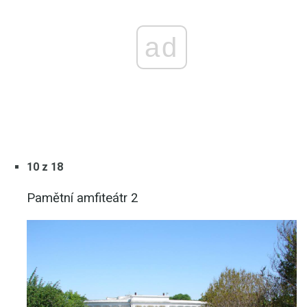
ad
10 z 18
Pamětní amfiteátr 2