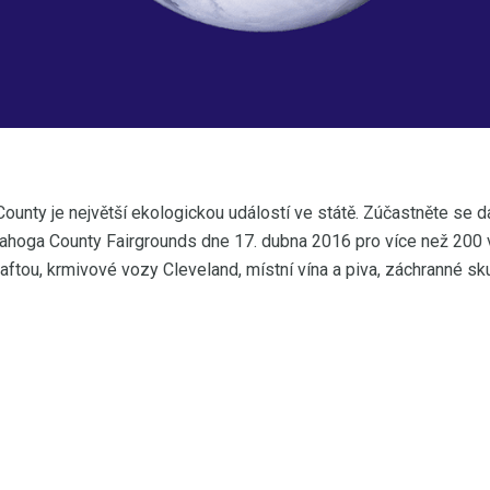
nty je největší ekologickou událostí ve státě. Zúčastněte se d
uyahoga County Fairgrounds dne 17. dubna 2016 pro více než 200 v
ftou, krmivové vozy Cleveland, místní vína a piva, záchranné skup