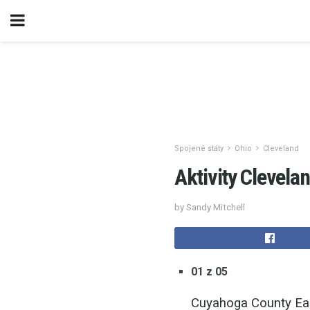
Spojené státy
Ohio
Cleveland
Aktivity Clevela
by Sandy Mitchell
01 z 05
Cuyahoga County Ea