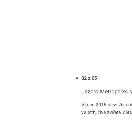
02 z 05
Jezero Metroparks 
V roce 2016 slaví 26. du
veletrh, živá zvířata, d