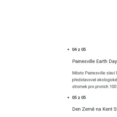
04 z 05
Painesville Earth Da
Město Painesville slaví
představovat ekologické
stromek pro prvních 100 l
05 z 05
Den Země na Kent St