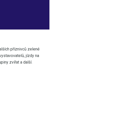
alších příznivců zelené
ystavovatelů, jízdy na
iny zvířat a další.