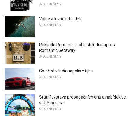
SPOJENÉ STÁTY
Volné a levné letní děti
SPOJENÉ STÁTY
Rekindle Romance s oblastí Indianapolis
Romantic Getaway
SPOJENÉ STÁTY
Co dělat v Indianapolis v říjnu
SPOJENÉ STÁTY
Státní výstava propagačních dnů a nabídek ve
státě Indiana
SPOJENÉ STÁTY