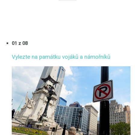
01 z 08
Vylezte na památku vojáků a námořníků