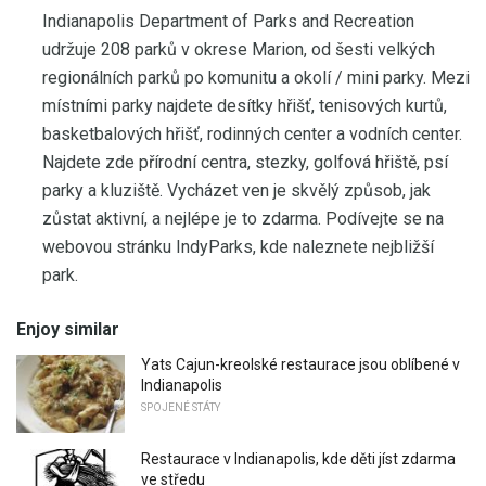
Indianapolis Department of Parks and Recreation
udržuje 208 parků v okrese Marion, od šesti velkých
regionálních parků po komunitu a okolí / mini parky. Mezi
místními parky najdete desítky hřišť, tenisových kurtů,
basketbalových hřišť, rodinných center a vodních center.
Najdete zde přírodní centra, stezky, golfová hřiště, psí
parky a kluziště. Vycházet ven je skvělý způsob, jak
zůstat aktivní, a nejlépe je to zdarma. Podívejte se na
webovou stránku IndyParks, kde naleznete nejbližší
park.
Enjoy similar
Yats Cajun-kreolské restaurace jsou oblíbené v
Indianapolis
SPOJENÉ STÁTY
Restaurace v Indianapolis, kde děti jíst zdarma
ve středu