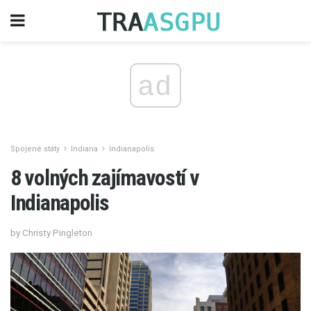
ad
Spojené státy
Indiana
Indianapolis
8 volných zajímavostí v
Indianapolis
by Christy Pingleton