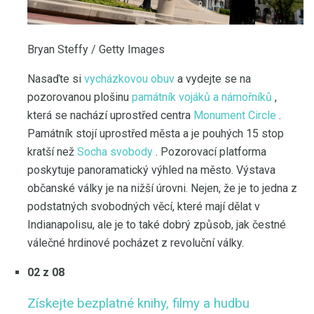
Bryan Steffy / Getty Images
Nasaďte si
vycházkovou obuv
a vydejte se na
pozorovanou plošinu
památník vojáků a námořníků
,
která se nachází uprostřed centra
Monument Circle
.
Památník stojí uprostřed města a je pouhých 15 stop
kratší než
Socha svobody
. Pozorovací platforma
poskytuje panoramatický výhled na město. Výstava
občanské války je na nižší úrovni. Nejen, že je to jedna z
podstatných svobodných věcí, které mají dělat v
Indianapolisu, ale je to také dobrý způsob, jak čestné
válečné hrdinové pocházet z revoluční války.
02 z 08
Získejte bezplatné knihy, filmy a hudbu