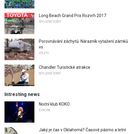
Long Beach Grand Prix Rozvrh 2017
SPOJENÉ STÁTY
Porovnávání záchytů: Nárazník vytažení zámků
vs
VÝLETY
Chandler Turistické atrakce
SPOJENÉ STÁTY
Intresting news
Noční klub KOKO
EVROPA
Jaký je čas v Oklahomě? Časové pásmo a letní