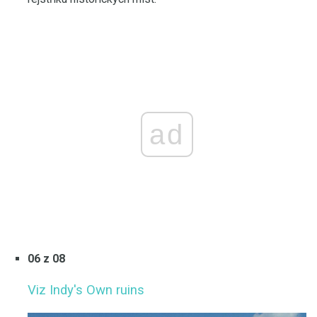
ad
06 z 08
Viz Indy's Own ruins