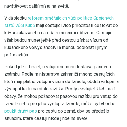
navštěvovat další místa na světě.
V důsledku
reforem směřujících vůči politice Spojených
států vůči Kubě
mají cestující více příležitostí cestovat do
kdysi zakázaného národa s menšími obtížemi. Cestující
však budou muset ještě před cestou získat vízum od
kubánského velvyslanectví a mohou podléhat i jiným
požadavkům.
Pokud jde o Izrael, cestující nemusí dostávat pasovou
známku. Podle ministerstva zahraničí mnoho cestujících,
kteří mají platné vstupní vízum do Izraele, obdrží vstupní a
výstupní kartu namísto razítka. Pro ty cestující, kteří mají
obavy, že mohou požadovat pasovou razítku pro vstup do
Izraele nebo pro jeho výstup z Izraele, může být vhodné
použít druhý pas
pro cestu do země, aby se předešlo
situacím, které cestují nikde jinde na světě.