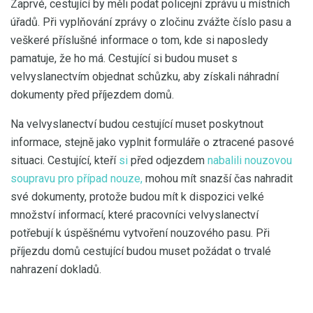
Zaprvé, cestující by měli podat policejní zprávu u místních
úřadů. Při vyplňování zprávy o zločinu zvážte číslo pasu a
veškeré příslušné informace o tom, kde si naposledy
pamatuje, že ho má. Cestující si budou muset s
velvyslanectvím objednat schůzku, aby získali náhradní
dokumenty před příjezdem domů.
Na velvyslanectví budou cestující muset poskytnout
informace, stejně jako vyplnit formuláře o ztracené pasové
situaci. Cestující, kteří
si
před odjezdem
nabalili nouzovou
soupravu pro případ nouze,
mohou mít snazší čas nahradit
své dokumenty, protože budou mít k dispozici velké
množství informací, které pracovníci velvyslanectví
potřebují k úspěšnému vytvoření nouzového pasu. Při
příjezdu domů cestující budou muset požádat o trvalé
nahrazení dokladů.