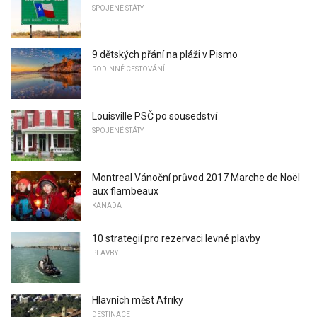
SPOJENÉ STÁTY
9 dětských přání na pláži v Pismo
RODINNÉ CESTOVÁNÍ
Louisville PSČ po sousedství
SPOJENÉ STÁTY
Montreal Vánoční průvod 2017 Marche de Noël
aux flambeaux
KANADA
10 strategií pro rezervaci levné plavby
PLAVBY
Hlavních měst Afriky
DESTINACE