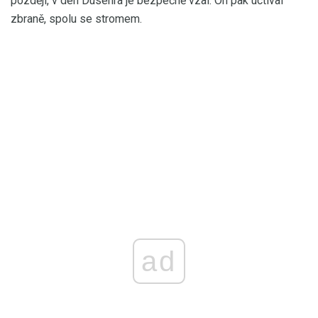
později, v den Duséhra je bezpečně vzal. On pak uctíval
zbraně, spolu se stromem.
ad