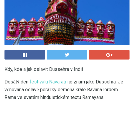
Kdy, kde a jak oslavit Dussehra v Indii
Desátý den
festivalu Navaratri
je znám jako Dussehra. Je
věnována oslavě porážky démona krále Ravana lordem
Rama ve svatém hinduistickém textu Ramayana.