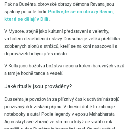
Pak na Duséhra, obrovské obrazy démona Ravana jsou
spáleny po celé Indii.
Podívejte se na obrazy Ravan,
které se dělají v Dillí
.
V Mysore, stejně jako kulturní představení a veletrhy,
vrcholem desetidenní oslavy Dussehra je veliká přehlídka
zdobených slonů a strážců, kteří se na koni nasazovali a
doprovázeli bohyni přes město.
V Kullu jsou božstva božstva nesena kolem barevných vozů
a tam je hodně tance a veselí.
Jaké rituály jsou prováděny?
Dussehra je považován za příznivý čas k uctívání nástrojů
používaných k získání příjmu. V dnešní době to zahrnuje
notebooky a auta! Podle legendy v eposu Mahabharata
Arjun skryl své zbraně ve stromu a když se vrátil o rok