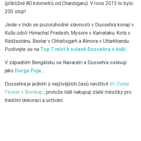
(přibližně 80 kilometrů od Chandigaru). V roce 2013 to bylo
200 stop!
Jinde v Indii se pozoruhodné slavnosti v Dussehra konají v
Kullu údolí Himachal Pradesh, Mysore v Karnataku, Kota v
Rádžastánu, Bastar v Chhatisgarh a Almora v Uttarkhandu.
Podívejte se na
Top 7 míst k oslavě Dussehra v Indii.
V západním Bengálsku se Navaratri a Dussehra oslavují
jako
Durga Puja
.
Dussehra je jedním z nejživějších časů navštívit
trh Dadar
Flower v Bombaji
, protože lidé nakupují zlaté měsíčky pro
tradiční dekoraci a uctívání.