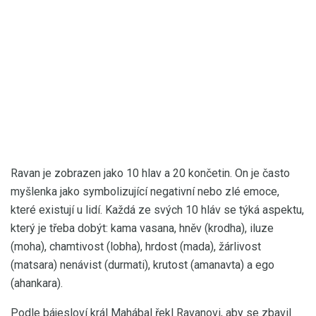
Ravan je zobrazen jako 10 hlav a 20 končetin. On je často
myšlenka jako symbolizující negativní nebo zlé emoce,
které existují u lidí. Každá ze svých 10 hláv se týká aspektu,
který je třeba dobýt: kama vasana, hněv (krodha), iluze
(moha), chamtivost (lobha), hrdost (mada), žárlivost
(matsara) nenávist (durmati), krutost (amanavta) a ego
(ahankara).
Podle bájesloví král Mahábal řekl Ravanovi, aby se zbavil