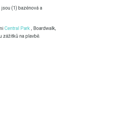
h jsou (1) bazénová a
ěmi
Central Park
, Boardwalk,
 zážitků na plavbě.