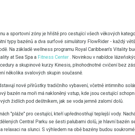
nu a sportovní zóny je hřiště pro cestující všech věkových kategor
átní typy bazénů a dva surfové simulátory FlowRider - každý vět
odě. Na základě wellness programu Royal Caribbean's Vitality bu
itality at Sea Spa a
Fitness Center
. Novinkou v nabídce lázeňskýc
cedury a skupinové kurzy Kinesis, plnohodnotné cvičení bez zása
ní několika svalových skupin současně.
stavují nové přírůstky tradičního vybavení, včetně intimního sol
žový bazén na moři má nakloněný vstup, kde jsou cestující schopn
vých židlích pod deštníkem, jak se voda jemně zalomí dolů.
ách "pláže" pro cestující, kteří upřednostňují teplejší vody. Nach
ddělených Central Parku se šesti palubami dolů, je hlavní bazén 
 a relaxaci na slunci. S výhledem na obě bazény budou soukromé