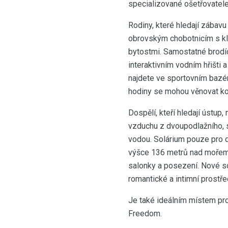
specializované ošetřovatele
Rodiny, které hledají zábav
obrovským chobotnicím s k
bytostmi. Samostatné brodíc
interaktivním vodním hřišti
najdete ve sportovním bazén
hodiny se mohou věnovat ko
Dospělí, kteří hledají ústup
vzduchu z dvoupodlažního, 
vodou. Solárium pouze pro do
výšce 136 metrů nad mořem. 
salonky a posezení. Nové so
romantické a intimní prostř
Je také ideálním místem pro
Freedom.