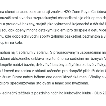
.
u na slunci, snadno zaznamenají značku H2O Zone Royal Caribbea
louzačkami a vodou rozpraskanými chapadlami a je obklopeno d
í a proudové bazény, stejně jako vyhrazené kojenecké a dětské 
 a jsou obklopeny mnoha dětskými židlemi pro dospělé a děti. V
u, kde odpolední vodní sporty zahrnují basketbal, badminton a v
upání na kole.
, mohou najít solárium v soláriu . S přepracovaným uspořádáním maj
skleně obloženého enklávu navrženého se sedícími na různých "
spělé nabízí bazén, dvě vířivé bazény a čtyři konzolové vířivky,
Úroveň mezaninu v oblasti určeném pro dospělé přehlíží dolní č
lárium Bistro nabízí během dne denní lázeňské menu Vitality a 
edí pro specializované stolování a tanec pod hvězdami.
 jedinečný zážitek z pozdního nočního klubového klubu - Club 20 