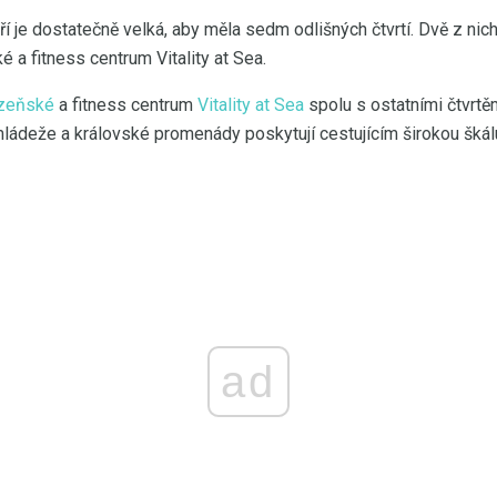
í je dostatečně velká, aby měla sedm odlišných čtvrtí. Dvě z nic
é a fitness centrum Vitality at Sea.
ázeňské
a fitness centrum
Vitality at Sea
spolu s ostatními čtvrt
ládeže a královské promenády poskytují cestujícím širokou škálu
ad