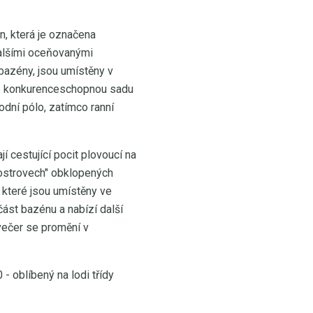
n, která je označena
alšími oceňovanými
bazény, jsou umístěny v
íce konkurenceschopnou sadu
odní pólo, zatímco ranní
í cestující pocit plovoucí na
ostrovech" obklopených
 které jsou umístěny ve
ást bazénu a nabízí další
večer se promění v
- oblíbený na lodi třídy