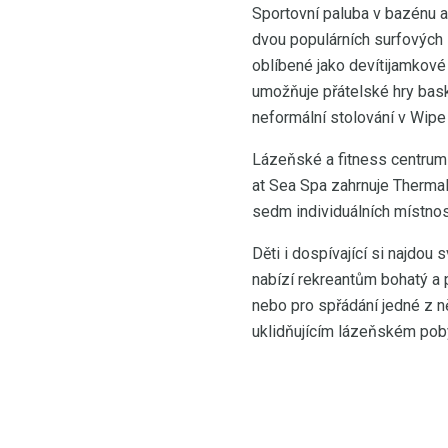
Sportovní paluba v bazénu a
dvou populárních surfových 
oblíbené jako devítijamkové
umožňuje přátelské hry bask
neformální stolování v Wipe
Lázeňské a fitness centrum V
at Sea Spa zahrnuje Thermal
sedm individuálních místnost
Děti i dospívající si najdou
nabízí rekreantům bohatý a
nebo pro spřádání jedné z ně
uklidňujícím lázeňském pobyt