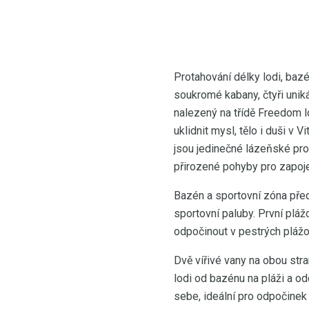
Protahování délky lodi, bazé
soukromé kabany, čtyři unik
nalezený na třídě Freedom l
uklidnit mysl, tělo i duši v V
jsou jedinečné lázeňské pro
přirozené pohyby pro zapoje
Bazén a sportovní zóna před
sportovní paluby. První plá
odpočinout v pestrých plážo
Dvě vířivé vany na obou stran
lodi od bazénu na pláži a o
sebe, ideální pro odpočinek