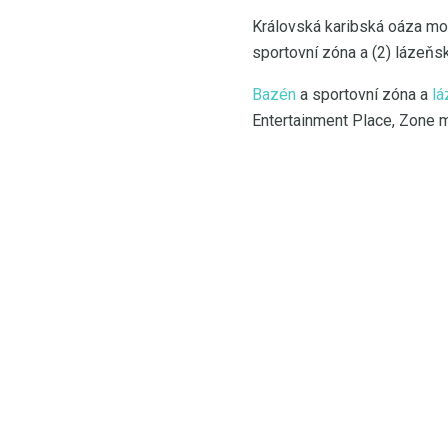
Královská karibská oáza moř
sportovní zóna a (2) lázeňsk
Bazén
a sportovní zóna a
l
Entertainment Place, Zone m