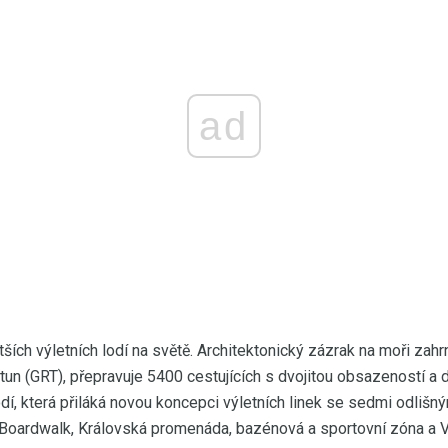
ad
ších výletních lodí na světě. Architektonický zázrak na moři zah
tun (GRT), přepravuje 5400 cestujících s dvojitou obsazeností a 
odí, která přiláká novou koncepci výletních linek se sedmi odlišn
, Boardwalk, Královská promenáda, bazénová a sportovní zóna a Vi