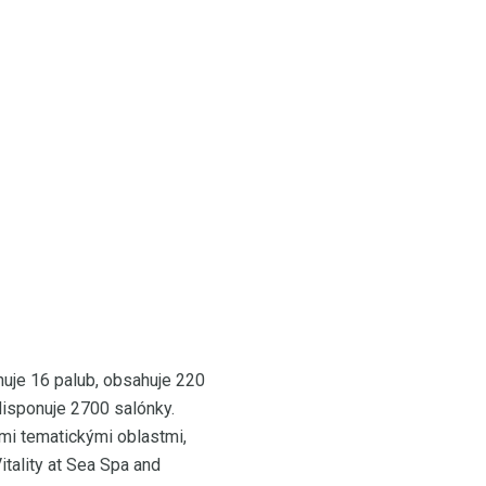
rnuje 16 palub, obsahuje 220
disponuje 2700 salónky.
ými tematickými oblastmi,
tality at Sea Spa and