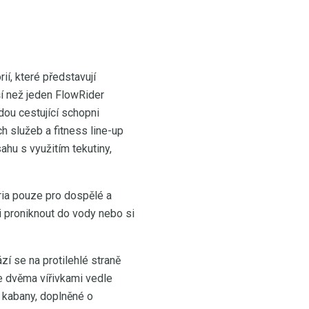
ií, které představují
ší než jeden FlowRider
dou cestující schopni
h služeb a fitness line-up
hu s využitím tekutiny,
ária pouze pro dospělé a
i proniknout do vody nebo si
ází se na protilehlé straně
se dvěma vířivkami vedle
 kabany, doplněné o