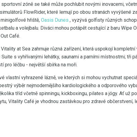
 sportovní zóně se také může pochlubit novými inovacemi, včet
simulátorů FlowRider, které lemují po obou stranách vyvýšené za
 minigolfové hřiště,
Oasis Dunes
, vyzývá golfisty různých schopn
etbalu a volejbalu. Diváci mohou potápět cestující z baru Wipe O
 Out Café.
itality at Sea zahrnuje různá zařízení, která uspokojí kompletní 
 Suite s vyhřívanými lehátky, saunami a parními místnostmi; tři 
í pro léčbu - největší sbírka na moři.
 své vlastní vyhrazené lázně, ve kterých si mohou vychutnat speci
 pestrý výběr nejmodernějšího kardiologického a odporového vyb
kolika tříd včetně spinningu, kickboxingu, pilates a jógy. Ať už 
u, Vitality Café je vhodnou zastávkou pro zdravé občerstvení, le