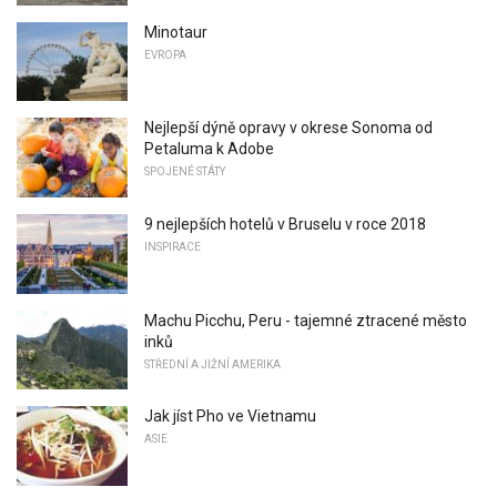
Minotaur
EVROPA
Nejlepší dýně opravy v okrese Sonoma od
Petaluma k Adobe
SPOJENÉ STÁTY
9 nejlepších hotelů v Bruselu v roce 2018
INSPIRACE
Machu Picchu, Peru - tajemné ztracené město
inků
STŘEDNÍ A JIŽNÍ AMERIKA
Jak jíst Pho ve Vietnamu
ASIE