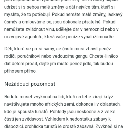
udržet si s sebou malé změny a dát nejvíce těm, kteří si
myslíte, že to potřebují. Pokud nemáte malé změny, laskavý
úsměv a omlouváme se, jsou dokonale přijatelné. Pokud
nemůžete zvládnout vinu, udělejte dar v nemocnici nebo v
rozvojové agentuře, která vaše peníze vynaloží moudře.
Děti, které se prosí samy, se často musí zbavit peněz
rodiči, poručníkovi nebo vedoucímu gangu. Chcete-li něco
dát dětem prosit, dejte jim místo peněz jídlo, tak budou
přínosem přímo.
Nežádoucí pozornost
Budete muset zvyknout na lidi, kteří na tebe zírají, když
navštěvujete mnoho afrických zemí, dokonce i v oblastech,
kde je spousta turistů. Pohledy jsou neškodné a z velké
části jen zvědavost. Vzhledem k nedostatku zábavy k
dispozici, prohlídka turistů je prostě zábavná. Zvykneš si na