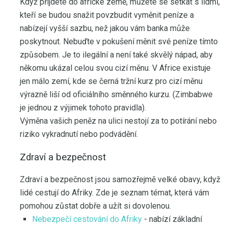
Když přijdete do africké země, můžete se setkat s lidmi,
kteří se budou snažit povzbudit vyměnit peníze a
nabízejí vyšší sazbu, než jakou vám banka může
poskytnout. Nebuďte v pokušení měnit své peníze tímto
způsobem. Je to ilegální a není také skvělý nápad, aby
někomu ukázal celou svou cizí měnu. V Africe existuje
jen málo zemí, kde se černá tržní kurz pro cizí měnu
výrazně liší od oficiálního směnného kurzu. (Zimbabwe
je jednou z výjimek tohoto pravidla).
Výměna vašich peněz na ulici nestojí za to potírání nebo
riziko vykradnutí nebo podvádění.
Zdraví a bezpečnost
Zdraví a bezpečnost jsou samozřejmě velké obavy, když
lidé cestují do Afriky. Zde je seznam témat, která vám
pomohou zůstat dobře a užít si dovolenou.
Nebezpečí cestování do Afriky
- nabízí základní