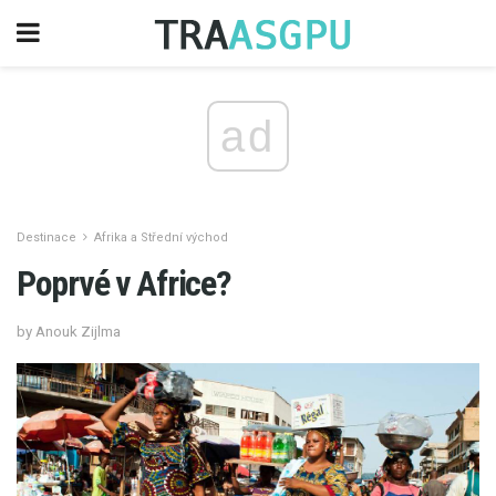
ad
Destinace
Afrika a Střední východ
Poprvé v Africe?
by Anouk Zijlma