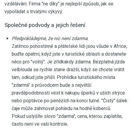
vzdělávání. Firma "ne díky" je nejlepší způsob, jak se
vypořádat s trvalými výkyvy.
Společné podvody a jejich řešení
Předpokládejme, že nic není zdarma
Zatímco pohostinné a přátelské lidi jsou všude v Africe,
buďte opatrní, když jste v turistické oblasti a dostanete
něco pro "volný". Je zřídkakdy zdarma. Bezplatná jízda
velblouda se rychle stane dražší, když se chcete vrátit
tam, odkud jste přišli. Prohlídka turistického místa
"zdarma" s průvodcem bude s největší
pravděpodobností vést k nákupu šperků v uších strýce
nebo poptávce po penězích na konci turné. "Čistý" šálek
čaje může zahrnovat pohledu na hodně koberců.
Pokud uslyšíte slovo "zdarma", cena, kterou zaplatíte,
často není ve vaší kontrole.