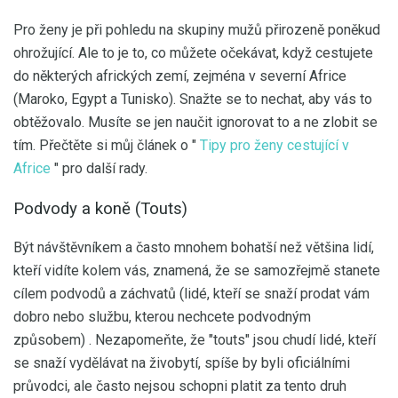
Pro ženy je při pohledu na skupiny mužů přirozeně poněkud
ohrožující. Ale to je to, co můžete očekávat, když cestujete
do některých afrických zemí, zejména v severní Africe
(Maroko, Egypt a Tunisko). Snažte se to nechat, aby vás to
obtěžovalo. Musíte se jen naučit ignorovat to a ne zlobit se
tím. Přečtěte si můj článek o "
Tipy pro ženy cestující v
Africe
" pro další rady.
Podvody a koně (Touts)
Být návštěvníkem a často mnohem bohatší než většina lidí,
kteří vidíte kolem vás, znamená, že se samozřejmě stanete
cílem podvodů a záchvatů (lidé, kteří se snaží prodat vám
dobro nebo službu, kterou nechcete podvodným
způsobem) . Nezapomeňte, že "touts" jsou chudí lidé, kteří
se snaží vydělávat na živobytí, spíše by byli oficiálními
průvodci, ale často nejsou schopni platit za tento druh