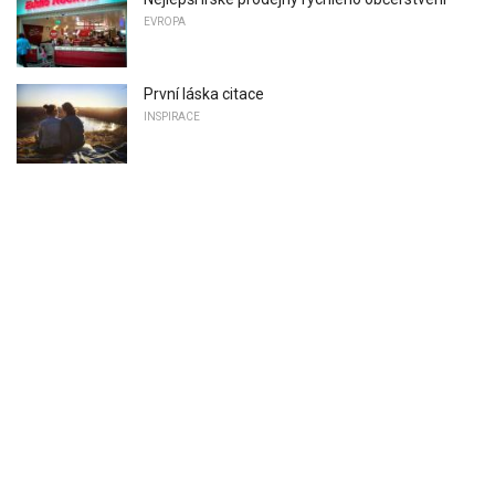
EVROPA
První láska citace
INSPIRACE