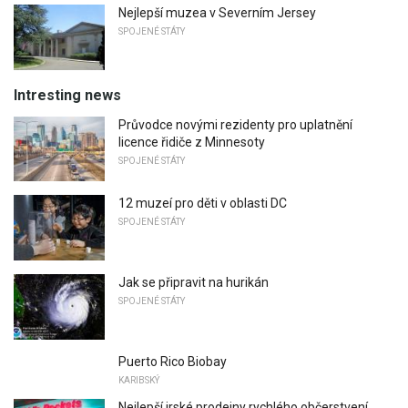
Nejlepší muzea v Severním Jersey
SPOJENÉ STÁTY
Intresting news
Průvodce novými rezidenty pro uplatnění
licence řidiče z Minnesoty
SPOJENÉ STÁTY
12 muzeí pro děti v oblasti DC
SPOJENÉ STÁTY
Jak se připravit na hurikán
SPOJENÉ STÁTY
Puerto Rico Biobay
KARIBSKÝ
Nejlepší irské prodejny rychlého občerstvení