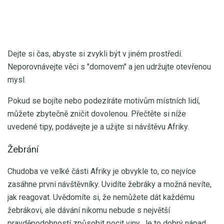
Dejte si čas, abyste si zvykli být v jiném prostředí.
Neporovnávejte věci s "domovem" a jen udržujte otevřenou
mysl.
Pokud se bojíte nebo podezíráte motivům místních lidí,
můžete zbytečně zničit dovolenou. Přečtěte si níže
uvedené tipy, podávejte je a užijte si návštěvu Afriky.
Žebrání
Chudoba ve velké části Afriky je obvykle to, co nejvíce
zasáhne první návštěvníky. Uvidíte žebráky a možná nevíte,
jak reagovat. Uvědomíte si, že nemůžete dát každému
žebrákovi, ale dávání nikomu nebude s největší
pravděpodobností způsobit pocit viny. Je to dobrý nápad,