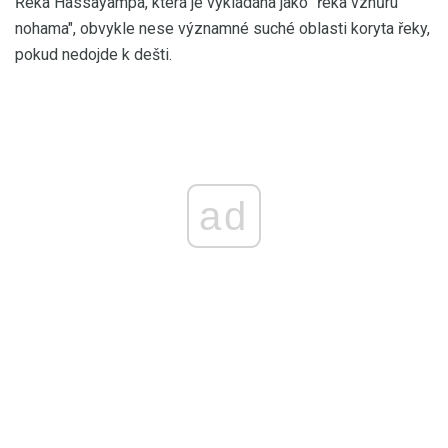
Řeka Hassayampa, která je vykládána jako "řeka vzhůru
nohama", obvykle nese významné suché oblasti koryta řeky,
pokud nedojde k dešti.
ad