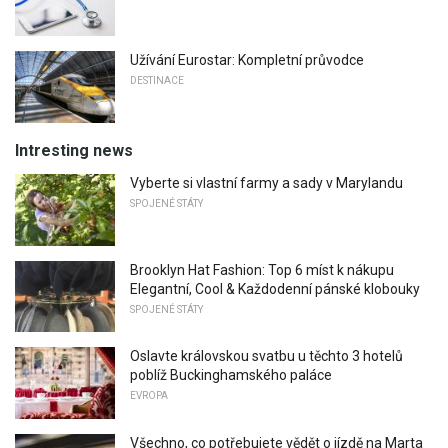
Užívání Eurostar: Kompletní průvodce
DESTINACE
Intresting news
Vyberte si vlastní farmy a sady v Marylandu
SPOJENÉ STÁTY
Brooklyn Hat Fashion: Top 6 míst k nákupu
Elegantní, Cool & Každodenní pánské klobouky
SPOJENÉ STÁTY
Oslavte královskou svatbu u těchto 3 hotelů
poblíž Buckinghamského paláce
EVROPA
Všechno, co potřebujete vědět o jízdě na Marta