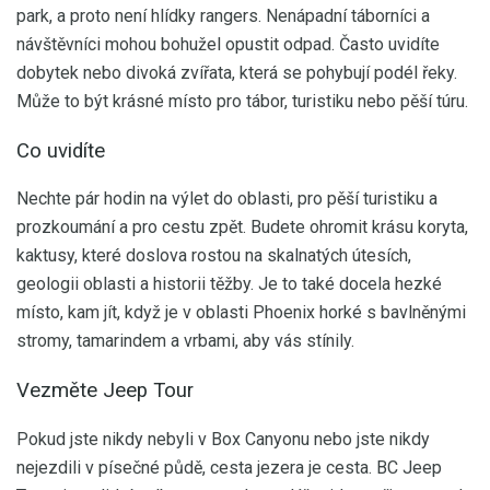
park, a proto není hlídky rangers. Nenápadní táborníci a
návštěvníci mohou bohužel opustit odpad. Často uvidíte
dobytek nebo divoká zvířata, která se pohybují podél řeky.
Může to být krásné místo pro tábor, turistiku nebo pěší túru.
Co uvidíte
Nechte pár hodin na výlet do oblasti, pro pěší turistiku a
prozkoumání a pro cestu zpět. Budete ohromit krásu koryta,
kaktusy, které doslova rostou na skalnatých útesích,
geologii oblasti a historii těžby. Je to také docela hezké
místo, kam jít, když je v oblasti Phoenix horké s bavlněnými
stromy, tamarindem a vrbami, aby vás stínily.
Vezměte Jeep Tour
Pokud jste nikdy nebyli v Box Canyonu nebo jste nikdy
nejezdili v písečné půdě, cesta jezera je cesta. BC Jeep