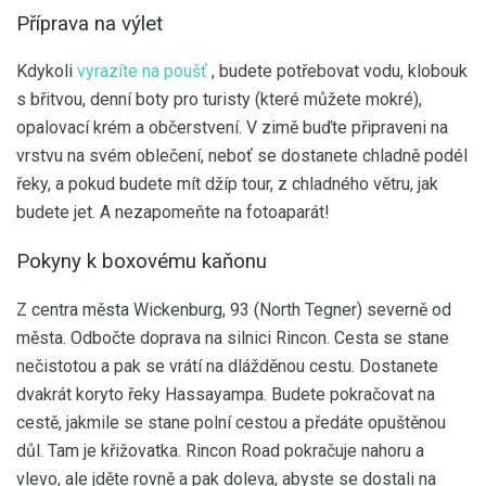
Příprava na výlet
Kdykoli
vyrazíte na poušť
, budete potřebovat vodu, klobouk
s břitvou, denní boty pro turisty (které můžete mokré),
opalovací krém a občerstvení. V zimě buďte připraveni na
vrstvu na svém oblečení, neboť se dostanete chladně podél
řeky, a pokud budete mít džíp tour, z chladného větru, jak
budete jet. A nezapomeňte na fotoaparát!
Pokyny k boxovému kaňonu
Z centra města Wickenburg, 93 (North Tegner) severně od
města. Odbočte doprava na silnici Rincon. Cesta se stane
nečistotou a pak se vrátí na dlážděnou cestu. Dostanete
dvakrát koryto řeky Hassayampa. Budete pokračovat na
cestě, jakmile se stane polní cestou a předáte opuštěnou
důl. Tam je křižovatka. Rincon Road pokračuje nahoru a
vlevo, ale jděte rovně a pak doleva, abyste se dostali na