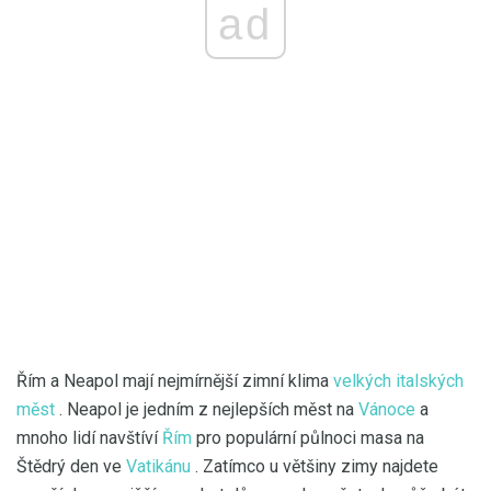
ad
Řím a Neapol mají nejmírnější zimní klima
velkých italských
měst
. Neapol je jedním z nejlepších měst na
Vánoce
a
mnoho lidí navštíví
Řím
pro populární půlnoci masa na
Štědrý den ve
Vatikánu
. Zatímco u většiny zimy najdete