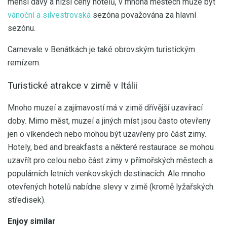
menší davy a nižší ceny hotelů, v mnoha městech může být
vánoční a silvestrovská
sezóna považována za hlavní
sezónu.
Carnevale v Benátkách je také obrovským turistickým
remízem.
Turistické atrakce v zimě v Itálii
Mnoho muzeí a zajímavostí má v zimě dřívější uzavírací
doby. Mimo měst, muzeí a jiných míst jsou často otevřeny
jen o víkendech nebo mohou být uzavřeny pro část zimy.
Hotely, bed and breakfasts a některé restaurace se mohou
uzavřít pro celou nebo část zimy v přímořských městech a
populárních letních venkovských destinacích. Ale mnoho
otevřených hotelů nabídne slevy v zimě (kromě lyžařských
středisek).
Enjoy similar