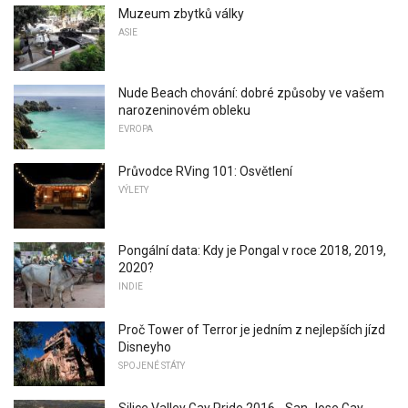
Muzeum zbytků války
ASIE
Nude Beach chování: dobré způsoby ve vašem
narozeninovém obleku
EVROPA
Průvodce RVing 101: Osvětlení
VÝLETY
Pongální data: Kdy je Pongal v roce 2018, 2019,
2020?
INDIE
Proč Tower of Terror je jedním z nejlepších jízd
Disneyho
SPOJENÉ STÁTY