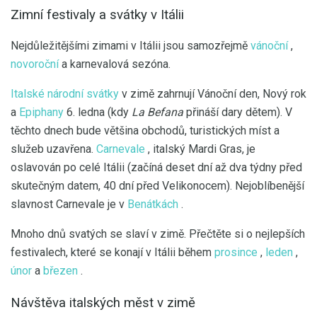
Zimní festivaly a svátky v Itálii
Nejdůležitějšími zimami v Itálii jsou samozřejmě
vánoční
,
novoroční
a karnevalová sezóna.
Italské národní svátky
v zimě zahrnují Vánoční den, Nový rok
a
Epiphany
6. ledna (kdy
La Befana
přináší dary dětem). V
těchto dnech bude většina obchodů, turistických míst a
služeb uzavřena.
Carnevale
, italský Mardi Gras, je
oslavován po celé Itálii (začíná deset dní až dva týdny před
skutečným datem, 40 dní před Velikonocem). Nejoblíbenější
slavnost Carnevale je v
Benátkách
.
Mnoho dnů svatých se slaví v zimě. Přečtěte si o nejlepších
festivalech, které se konají v Itálii během
prosince
,
leden
,
únor
a
březen
.
Návštěva italských měst v zimě