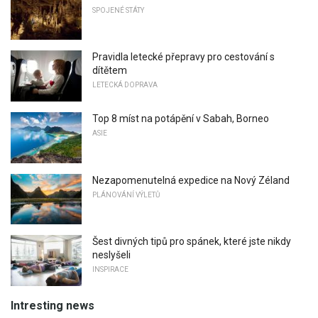
SPOJENÉ STÁTY
Pravidla letecké přepravy pro cestování s
dítětem
LETECKÁ DOPRAVA
Top 8 míst na potápění v Sabah, Borneo
ASIE
Nezapomenutelná expedice na Nový Zéland
PLÁNOVÁNÍ VÝLETŮ
Šest divných tipů pro spánek, které jste nikdy
neslyšeli
INSPIRACE
Intresting news