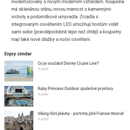
modernizovány s novým moderním vzhledem. Koupelna
má skleněnou stěnu, novou marnost s kamennými
vrcholy a podomítkové umyvadla. Zrcadla s
integrovaným osvětlením LED umožňují hostům vidět
sami sebe (pravděpodobně lépe než chtějí) a koupelny
mají také nové dlažby a noční osvětlení.
Enjoy similar
Co je součástí Disney Cruise Line?
PLAVBY
Ruby Princess Outdoor společné prostory
PLAVBY
Viking říční plavby - portréty jižní Francie Itinerář
PLAVBY