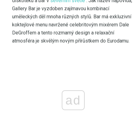
diskotéku a bar v
severním světle
. Jak název napovídá,
Gallery Bar je vyzdoben zajímavou kombinací
uměleckých děl mnoha různých stylů. Bar má exkluzivní
koktejlové menu navržené celebritovým mixérem Dale
DeGroffem a tento rozmarný design a relaxační
atmosféra je skvělým novým přírůstkem do Eurodamu.
ad