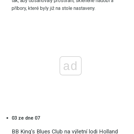
tak, aby obsahovaly prostírání, skleněné nádobí a
příbory, které byly již na stole nastaveny.
ad
03 ze dne 07
BB King's Blues Club na výletní lodi Holland