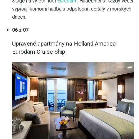
Stage na výletní lodi
Eurodam
. Hudebníci si každý večer
vypisují komorní hudbu a odpolední recitály v mořských
dnech.
06 z 07
Upravené apartmány na Holland America
Eurodam Cruise Ship