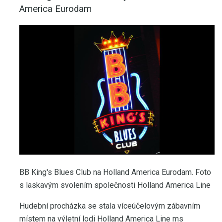
America Eurodam
BB King's Blues Club na Holland America Eurodam. Foto
s laskavým svolením společnosti Holland America Line
Hudební procházka se stala víceúčelovým zábavním
místem na výletní lodi Holland America Line ms