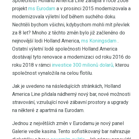
Společnost Holland America Line zahájila v roce 2008
projekt
ms Eurodam
a v prosinci 2015 modernizovala a
modernizovala výletní loď během suchého doku.
Nechtěli bychom všichni, kdybychom mohli mít převlek
za 8 let? Mnoho z těchto změn bylo již začleněno do
nejnovější lodi Holland America,
ms Koningsdam
.
Ostatní výletní lodě společnosti Holland America
dostávají tyto renovace a modernizaci od roku 2016 do
roku 2018 v rámci
investice 300 milionů dolarů,
kterou
společnost vynaložila na celou flotilu.
Jak je uvedeno na následujících stránkách, Holland
America Line přidala nádherný nový bar, nové možnosti
stravování, vzrušující nové zábavní prostory a upgrady
na některé z apartmá na Eurodam.
Jednou z největších změn v Eurodamu je nový panel
Galerie vedle kasina. Tento sofistikovaný bar nahrazuje