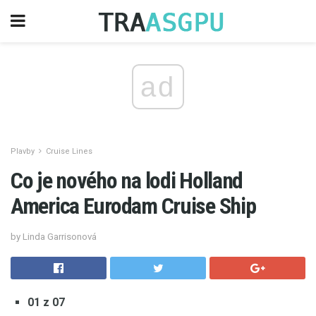
ad
Plavby
Cruise Lines
Co je nového na lodi Holland
America Eurodam Cruise Ship
by Linda Garrisonová
01 z 07