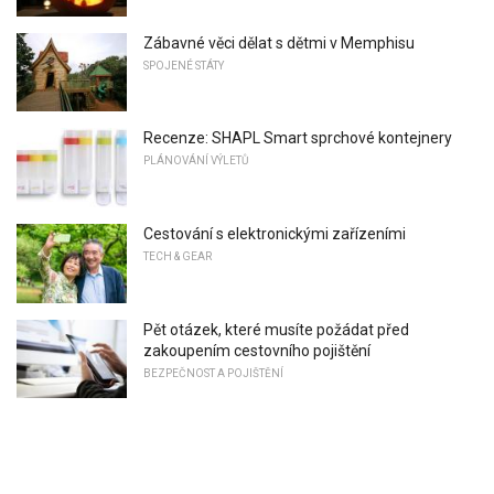
Zábavné věci dělat s dětmi v Memphisu
SPOJENÉ STÁTY
Recenze: SHAPL Smart sprchové kontejnery
PLÁNOVÁNÍ VÝLETŮ
Cestování s elektronickými zařízeními
TECH & GEAR
Pět otázek, které musíte požádat před
zakoupením cestovního pojištění
BEZPEČNOST A POJIŠTĚNÍ