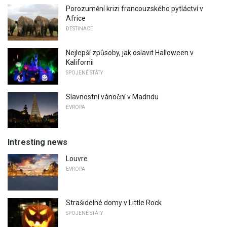
Porozumění krizi francouzského pytláctví v
Africe
DESTINACE
Nejlepší způsoby, jak oslavit Halloween v
Kalifornii
SPOJENÉ STÁTY
Slavnostní vánoční v Madridu
EVROPA
Intresting news
Louvre
EVROPA
Strašidelné domy v Little Rock
SPOJENÉ STÁTY