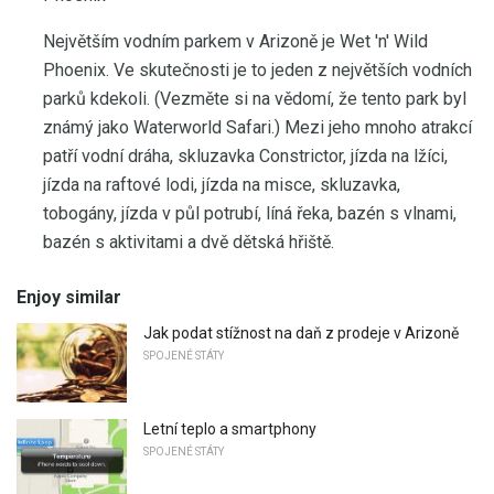
Největším vodním parkem v Arizoně je Wet 'n' Wild
Phoenix. Ve skutečnosti je to jeden z největších vodních
parků kdekoli. (Vezměte si na vědomí, že tento park byl
známý jako Waterworld Safari.) Mezi jeho mnoho atrakcí
patří vodní dráha, skluzavka Constrictor, jízda na lžíci,
jízda na raftové lodi, jízda na misce, skluzavka,
tobogány, jízda v půl potrubí, líná řeka, bazén s vlnami,
bazén s aktivitami a dvě dětská hřiště.
Enjoy similar
Jak podat stížnost na daň z prodeje v Arizoně
SPOJENÉ STÁTY
Letní teplo a smartphony
SPOJENÉ STÁTY