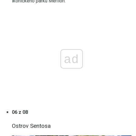
ikonického parku Merlion.
ad
06 z 08
Ostrov Sentosa