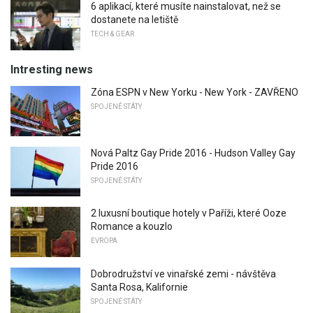
6 aplikací, které musíte nainstalovat, než se
dostanete na letiště
TECH & GEAR
Intresting news
Zóna ESPN v New Yorku - New York - ZAVŘENO
SPOJENÉ STÁTY
Nová Paltz Gay Pride 2016 - Hudson Valley Gay
Pride 2016
SPOJENÉ STÁTY
2 luxusní boutique hotely v Paříži, které Ooze
Romance a kouzlo
EVROPA
Dobrodružství ve vinařské zemi - návštěva
Santa Rosa, Kalifornie
SPOJENÉ STÁTY