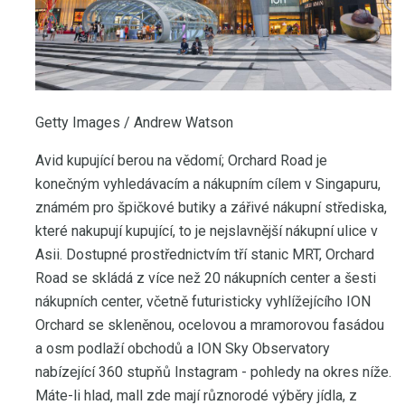
Getty Images / Andrew Watson
Avid kupující berou na vědomí; Orchard Road je
konečným vyhledávacím a nákupním cílem v Singapuru,
známém pro špičkové butiky a zářivé nákupní střediska,
které nakupují kupující, to je nejslavnější nákupní ulice v
Asii. Dostupné prostřednictvím tří stanic MRT, Orchard
Road se skládá z více než 20 nákupních center a šesti
nákupních center, včetně futuristicky vyhlížejícího ION
Orchard se skleněnou, ocelovou a mramorovou fasádou
a osm podlaží obchodů a ION Sky Observatory
nabízející 360 stupňů Instagram - pohledy na okres níže.
Máte-li hlad, mall zde mají různorodé výběry jídla, z