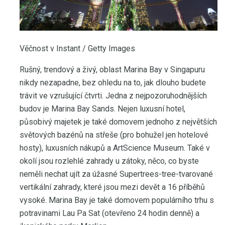
Věčnost v Instant / Getty Images
Rušný, trendový a živý, oblast Marina Bay v Singapuru
nikdy nezapadne, bez ohledu na to, jak dlouho budete
trávit ve vzrušující čtvrti. Jedna z nejpozoruhodnějších
budov je Marina Bay Sands. Nejen luxusní hotel,
působivý majetek je také domovem jednoho z největších
světových bazénů na střeše (pro bohužel jen hotelové
hosty), luxusních nákupů a ArtScience Museum. Také v
okolí jsou rozlehlé zahrady u zátoky, něco, co byste
neměli nechat ujít za úžasné Supertrees-tree-tvarované
vertikální zahrady, které jsou mezi devět a 16 příběhů
vysoké. Marina Bay je také domovem populárního trhu s
potravinami Lau Pa Sat (otevřeno 24 hodin denně) a