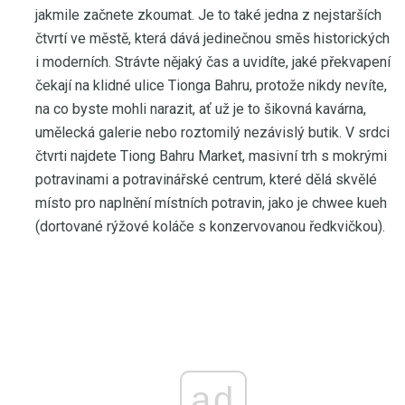
jakmile začnete zkoumat. Je to také jedna z nejstarších
čtvrtí ve městě, která dává jedinečnou směs historických
i moderních. Strávte nějaký čas a uvidíte, jaké překvapení
čekají na klidné ulice Tionga Bahru, protože nikdy nevíte,
na co byste mohli narazit, ať už je to šikovná kavárna,
umělecká galerie nebo roztomilý nezávislý butik. V srdci
čtvrti najdete Tiong Bahru Market, masivní trh s mokrými
potravinami a potravinářské centrum, které dělá skvělé
místo pro naplnění místních potravin, jako je chwee kueh
(dortované rýžové koláče s konzervovanou ředkvičkou).
ad