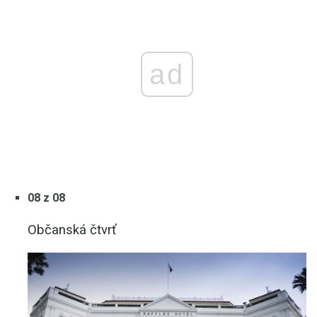
ad
08 z 08
Občanská čtvrť