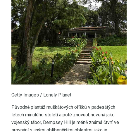
Getty Images / Lonely Planet
Původně plantáž muškátových oříšků v padesátých
letech minulého století a poté znovuobnovená jako
vojenský tábor, Dempsey Hill je méně známá čtvrť ve
srovnání s jinými oblíbenějšími oblastmi, jako je