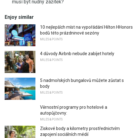
musí být nudný zážitek?
Enjoy similar
10 nejlepších míst na vypořádání Hilton HHonors
bodů této prázdninové sezóny
MILES & POINTS
4 důvody Airbnb nebude zabíjet hotely
MILES & POINTS
5 nadmořských bungalovů můžete zůstat s
body
MILES & POINTS
Věrnostní programy pro hotelové a
autopůjčovny:
MILES & POINTS
Ziskové body a kilometry prostřednictvím
zapojení sociálních médií