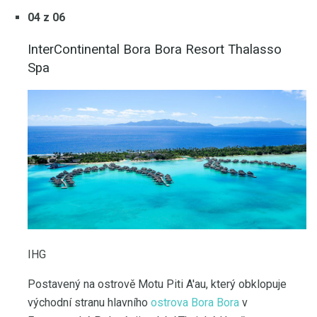
04 z 06
InterContinental Bora Bora Resort Thalasso
Spa
IHG
Postavený na ostrově Motu Piti A'au, který obklopuje
východní stranu hlavního
ostrova Bora Bora
v