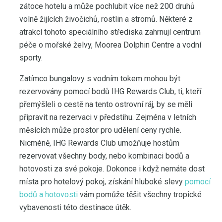
zátoce hotelu a může pochlubit více než 200 druhů
volně žijících živočichů, rostlin a stromů. Některé z
atrakcí tohoto speciálního střediska zahrnují centrum
péče o mořské želvy, Moorea Dolphin Centre a vodní
sporty.
Zatímco bungalovy s vodním tokem mohou být
rezervovány pomocí bodů IHG Rewards Club, ti, kteří
přemýšleli o cestě na tento ostrovní ráj, by se měli
připravit na rezervaci v předstihu. Zejména v letních
měsících může prostor pro udělení ceny rychle.
Nicméně, IHG Rewards Club umožňuje hostům
rezervovat všechny body, nebo kombinaci bodů a
hotovosti za své pokoje. Dokonce i když nemáte dost
místa pro hotelový pokoj, získání hluboké slevy
pomocí
bodů a hotovosti
vám pomůže těšit všechny tropické
vybavenosti této destinace útěk.