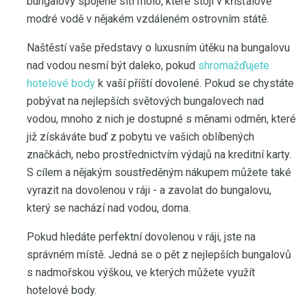
bungalovy spojené sítí molo, které stojí v křišťálově
modré vodě v nějakém vzdáleném ostrovním státě.
Naštěstí vaše představy o luxusním útěku na bungalovu
nad vodou nesmí být daleko, pokud
shromažďujete
hotelové body
k vaší příští dovolené. Pokud se chystáte
pobývat na nejlepších světových bungalovech nad
vodou, mnoho z nich je dostupné s měnami odměn, které
již získáváte buď z pobytu ve vašich oblíbených
značkách, nebo prostřednictvím výdajů na kreditní karty.
S cílem a nějakým soustředěným nákupem můžete také
vyrazit na dovolenou v ráji - a zavolat do bungalovu,
který se nachází nad vodou, doma.
Pokud hledáte perfektní dovolenou v ráji, jste na
správném místě. Jedná se o pět z nejlepších bungalovů
s nadmořskou výškou, ve kterých můžete využít
hotelové body.