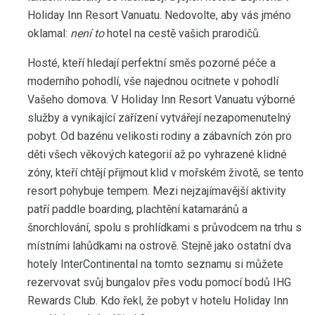
Holiday Inn Resort Vanuatu. Nedovolte, aby vás jméno
oklamal:
není to
hotel na cestě vašich prarodičů.
Hosté, kteří hledají perfektní směs pozorné péče a
moderního pohodlí, vše najednou ocitnete v pohodlí
Vašeho domova. V Holiday Inn Resort Vanuatu výborné
služby a vynikající zařízení vytvářejí nezapomenutelný
pobyt. Od bazénu velikosti rodiny a zábavních zón pro
děti všech věkových kategorií až po vyhrazené klidné
zóny, kteří chtějí přijmout klid v mořském životě, se tento
resort pohybuje tempem. Mezi nejzajímavější aktivity
patří paddle boarding, plachtění katamaránů a
šnorchlování, spolu s prohlídkami s průvodcem na trhu s
místními lahůdkami na ostrově. Stejně jako ostatní dva
hotely InterContinental na tomto seznamu si můžete
rezervovat svůj bungalov přes vodu pomocí bodů IHG
Rewards Club. Kdo řekl, že pobyt v hotelu Holiday Inn