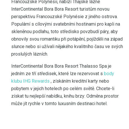
Francouzské Polynésii, nabízí Thajské lázně
InterContinental Bora Bora Resort turistům novou
perspektivu Francouzské Polynésie z jiného ostrova.
Populární s cílovými svatebními hostinami pro kapli na
skleněnou podlahu, toto středisko povzbudí páry, aby
obnovily svou romantiku při potápění, pojížděli na západ
slunce nebo si užívali nějakého kvalitního času ve svých
proslulých lázních.
InterContinental Bora Bora Resort Thalasso Spa je
jedním ze tří středisek, které lze rezervovat s
body
klubu IHG Rewards
, získáním kreditní karty nebo
pobytem v jejich hotelech po celém světě. Chcete-li
získat tu nejlepší nabídku, knihu brzy: Odměna prostor
může jít rychle v tomto luxusním destinaci hotel.