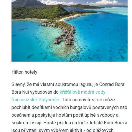
Hilton hotely
Slavný, že má vlastní soukromou lagunu, je Conrad Bora
Bora Nui vybudován do
křišťálově modré vody
francouzské Polynésie
. Tato nemovitost se může
pochlubit desítkami vodních bungalovů postavených nad
oceánem a poskytuje hostům pocit úplné svobody a
soukromí v ráji. Hosté přijdou na loď z letiště Bora Bora a
jsou přivítáni svým výběrem aktivit - od plážových