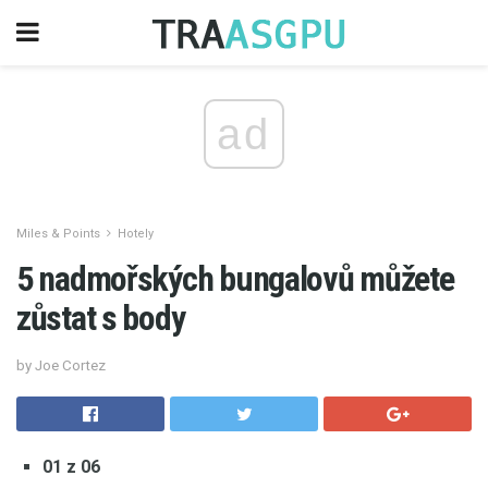
ad
Miles & Points
Hotely
5 nadmořských bungalovů můžete
zůstat s body
by Joe Cortez
01 z 06