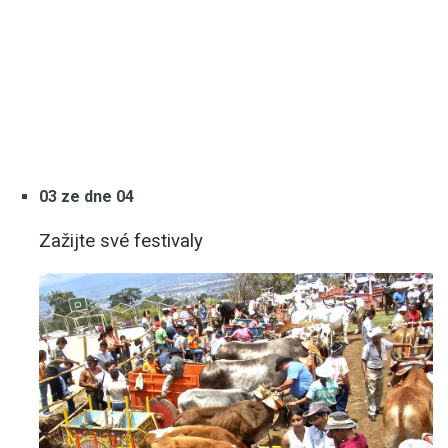
03 ze dne 04
Zažijte své festivaly