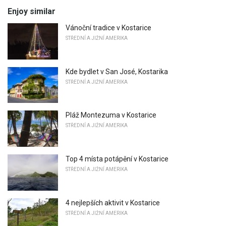
Enjoy similar
Vánoční tradice v Kostarice
STŘEDNÍ A JIŽNÍ AMERIKA
Kde bydlet v San José, Kostarika
STŘEDNÍ A JIŽNÍ AMERIKA
Pláž Montezuma v Kostarice
STŘEDNÍ A JIŽNÍ AMERIKA
Top 4 místa potápění v Kostarice
STŘEDNÍ A JIŽNÍ AMERIKA
4 nejlepších aktivit v Kostarice
STŘEDNÍ A JIŽNÍ AMERIKA