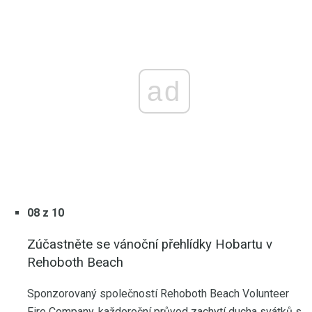
ad
08 z 10
Zúčastněte se vánoční přehlídky Hobartu v
Rehoboth Beach
Sponzorovaný společností Rehoboth Beach Volunteer
Fire Company, každoroční průvod zachytí ducha svátků s