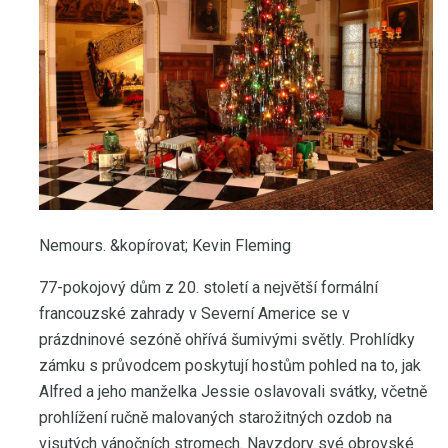
Nemours. &kopírovat; Kevin Fleming
77-pokojový dům z 20. století a největší formální
francouzské zahrady v Severní Americe se v
prázdninové sezóně ohřívá šumivými světly. Prohlídky
zámku s průvodcem poskytují hostům pohled na to, jak
Alfred a jeho manželka Jessie oslavovali svátky, včetně
prohlížení ručně malovaných starožitných ozdob na
visutých vánočních stromech. Navzdory své obrovské