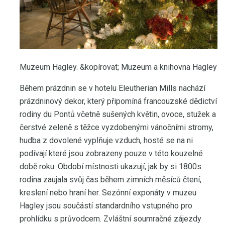
Muzeum Hagley. &kopírovat; Muzeum a knihovna Hagley
Během prázdnin se v hotelu Eleutherian Mills nachází
prázdninový dekor, který připomíná francouzské dědictví
rodiny du Pontů včetně sušených květin, ovoce, stužek a
čerstvé zeleně s těžce vyzdobenými vánočními stromy,
hudba z dovolené vyplňuje vzduch, hosté se na ni
podívají které jsou zobrazeny pouze v této kouzelné
době roku. Období místnosti ukazují, jak by si 1800s
rodina zaujala svůj čas během zimních měsíců čtení,
kreslení nebo hraní her. Sezónní exponáty v muzeu
Hagley jsou součástí standardního vstupného pro
prohlídku s průvodcem. Zvláštní soumračné zájezdy