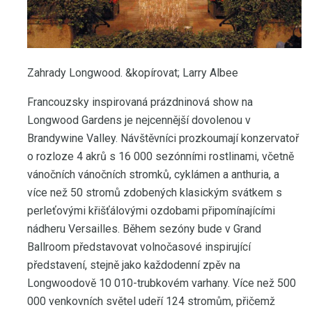
Zahrady Longwood. &kopírovat; Larry Albee
Francouzsky inspirovaná prázdninová show na
Longwood Gardens je nejcennější dovolenou v
Brandywine Valley. Návštěvníci prozkoumají konzervatoř
o rozloze 4 akrů s 16 000 sezónními rostlinami, včetně
vánočních vánočních stromků, cyklámen a anthuria, a
více než 50 stromů zdobených klasickým svátkem s
perleťovými křišťálovými ozdobami připomínajícími
nádheru Versailles. Během sezóny bude v Grand
Ballroom představovat volnočasové inspirující
představení, stejně jako každodenní zpěv na
Longwoodově 10 010-trubkovém varhany. Více než 500
000 venkovních světel udeří 124 stromům, přičemž