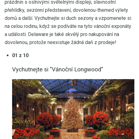
prázdnin s oslnivými světelnými displeji, slavnostní
přehlídky, sezónní představení, dovolenou-themed výlety
domů a další. Vychutnejte si duch sezony a vzpomenete si
na celou rodinu, když se podíváte na tyto vánoční exponáty
a události. Delaware je také skvělý pro nakupování na
dovolenou, protože neexistuje žádná daň z prodeje!
01 z 10
Vychutnejte si "Vánoční Longwood"