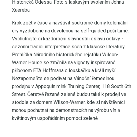
Historická Odessa. Foto s laskavým svolením Johna
Xuereba
Krok zpět v čase a navštívit soukromé domy koloniální
éry vyzdobené na dovolenou na self-guided pěší turné.
Vychutnejte si každoroční slavnostní oslavu oslavy -
sezónní tradici interpretace scén z klasické literatury.
Prohlídka Národního historického rejstříku Wilson-
Warner House se změnila na vignety inspirované
příběhem ETA Hoffmana o louskáčku a králi myší.
Nezapomeňte se podívat na Vánoční řemeslnou
prodejnu v Appoquinimink Training Center, 118 South 6th
Street. Čerstvě řezané zelené budou také k prodeji ve
stodole za domem Wilson-Warner, kde si návštěvníci
mohou pochutnat na demonstracích na výrobu vín a
květinovým uspořádáním pomocí zeleně.