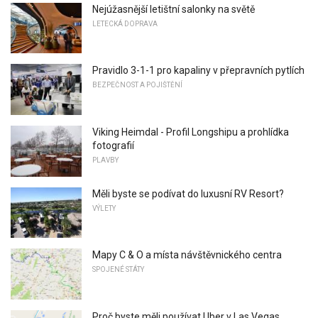
Nejúžasnější letištní salonky na světě
LETECKÁ DOPRAVA
Pravidlo 3-1-1 pro kapaliny v přepravních pytlích
BEZPEČNOST A POJIŠTĚNÍ
Viking Heimdal - Profil Longshipu a prohlídka
fotografií
PLAVBY
Měli byste se podívat do luxusní RV Resort?
VÝLETY
Mapy C & O a místa návštěvnického centra
SPOJENÉ STÁTY
Proč byste měli používat Uber v Las Vegas