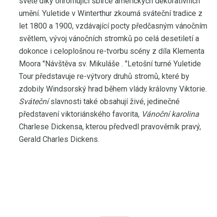
světě díky ohromující sbírce amerických dekorativních
umění. Yuletide v Winterthur zkoumá sváteční tradice z
let 1800 a 1900, vzdávající pocty předčasným vánočním
světlem, vývoj vánočních stromků po celá desetiletí a
dokonce i celoplošnou re-tvorbu scény z díla Klementa
Moora "Návštěva sv. Mikuláše . "Letošní turné Yuletide
Tour představuje re-výtvory druhů stromů, které by
zdobily Windsorský hrad během vlády královny Viktorie.
Sváteční
slavnosti také obsahují živé, jedinečné
představení viktoriánského favorita,
Vánoční karolina
Charlese Dickensa, kterou předvedl pravověrník pravý,
Gerald Charles Dickens.