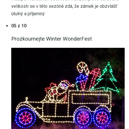
velikosti se v této sezóně zdá, že zámek je obzvlášť
útulný a příjemný.
05 z 10
Prozkoumejte Winter WonderFest