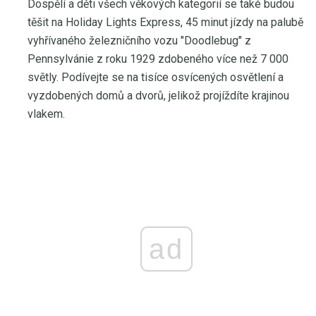
Dospělí a děti všech věkových kategorií se také budou
těšit na Holiday Lights Express, 45 minut jízdy na palubě
vyhřívaného železničního vozu "Doodlebug" z
Pennsylvánie z roku 1929 zdobeného více než 7 000
světly. Podívejte se na tisíce osvícených osvětlení a
vyzdobených domů a dvorů, jelikož projíždíte krajinou
vlakem.
ad