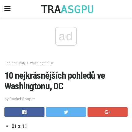
ad
Spojené státy
Washington DC
10 nejkrásnějších pohledů ve
Washingtonu, DC
by Rachel Cooper
01 z 11