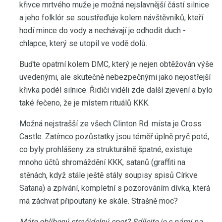
křivce mrtvého muže je možná nejslavnější částí silnice
a jeho folklór se soustřeďuje kolem návštěvníků, kteří
hodí mince do vody a nechávají je odhodit duch -
chlapce, který se utopil ve vodě dolů.
Buďte opatrní kolem DMC, který je nejen obtěžován výše
uvedenými, ale skutečně nebezpečnými jako nejostřejší
křivka podél silnice. Řidiči viděli zde další zjevení a bylo
také řečeno, že je místem rituálů KKK.
Možná nejstrašší ze všech Clinton Rd. místa je Cross
Castle. Zatímco pozůstatky jsou téměř úplně pryč poté,
co byly prohlášeny za strukturálně špatné, existuje
mnoho účtů shromáždění KKK, satanů (graffiti na
stěnách, když stále ještě stály soupisy spisů Církve
Satana) a zpívání, kompletní s pozorováním dívka, která
má záchvat připoutaný ke skále. Strašně moc?
Máte oblíbený strašidelný spot?
Sdílejte je s námi na