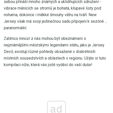
sebou přináší mnoho známých a uklidňujících sdružení -
vibrace měnících se stromů je bohatá, křupavé listy pod
nohama, dokonce i měkké šmouhy větru na tváři. New
Jersey však má svoji jedinečnou sadu připojení k sezóně ...
paranormální.
Zatímco mnozí z nás mohou být obeznámeni s
nejznámějšími městskými legendami státu, jako je Jersey
Devil, existují různé pohledy obsažené v diskrétních
místních sousedstvích a oblastech v regionu. Užijte si tuto
kompilaci níže, která vás jistě vyděsí do vaší duše!
ad