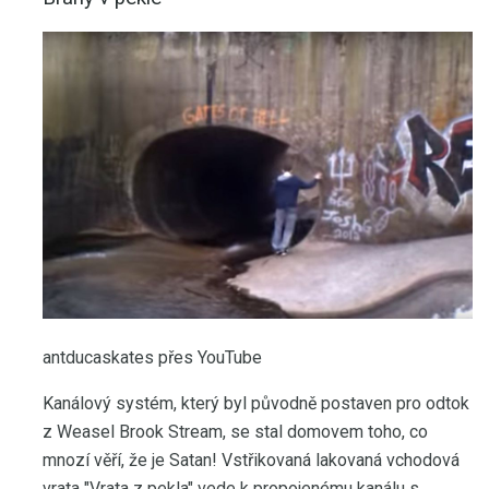
antducaskates přes YouTube
Kanálový systém, který byl původně postaven pro odtok
z Weasel Brook Stream, se stal domovem toho, co
mnozí věří, že je Satan! Vstřikovaná lakovaná vchodová
vrata "Vrata z pekla" vede k propojenému kanálu s