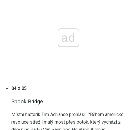
ad
04 z 05
Spook Bridge
Místní historik Tim Adriance prohlásil: "Během americké
revoluce střežil malý most přes potok, který vychází z
dnešního parku Van Saun pod Howland Avenue,