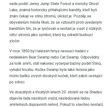
vede podél Jenny Jump State Forest a ironicky Ghost
Lake, známá historicky přitahujícími bandity, kteří byli
znáni čekají ve stínu stromů, okrást je. Později se
obyvatelům města říkali, že se vzbouřili proti uvedeným
banditům tím, že je lynčovali a nechali je viset z nízkých
větví stromů jako symbol, který by odradil budoucí
zločin.
V roce 1850 byl nalezen hmyz nesoucí malárii v
nedalekém Bear Swamp nebo Cat Swamp. Odpovědný
za tolik smrtí, stát nakonec vyčerpal bažiny podél Stínů,
vyhubil hrozbu. Kočka Swamp byla také řečená jako
místo balíků zivých divokých koček, kteří zabili cestující
po silnici.
Ve dvacátých a třicátých letech 20. století se na Shades
objevila řada násilných vražd, následovaná řadou
smrtelných dopravních nehod. Pokud to všechno nestačí,