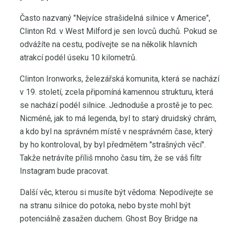
Často nazvaný "Nejvíce strašidelná silnice v Americe",
Clinton Rd. v West Milford je sen lovců duchů. Pokud se
odvážíte na cestu, podívejte se na několik hlavních
atrakcí podél úseku 10 kilometrů.
Clinton Ironworks, železářská komunita, která se nachází
v 19. století, zcela připomíná kamennou strukturu, která
se nachází podél silnice. Jednoduše a prostě je to pec.
Nicméně, jak to má legenda, byl to starý druidský chrám,
a kdo byl na správném místě v nesprávném čase, který
by ho kontroloval, by byl předmětem "strašných věcí".
Takže netrávíte příliš mnoho času tím, že se váš filtr
Instagram bude pracovat.
Další věc, kterou si musíte být vědoma: Nepodívejte se
na stranu silnice do potoka, nebo byste mohl být
potenciálně zasažen duchem. Ghost Boy Bridge na