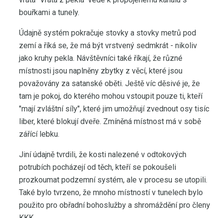
bouřkami a tunely.
Údajně systém pokračuje stovky a stovky metrů pod
zemí a říká se, že má být vrstvený sedmkrát - nikoliv
jako kruhy pekla. Návštěvníci také říkají, že různé
místnosti jsou naplněny zbytky z věcí, které jsou
považovány za satanské oběti. Ještě víc děsivé je, že
tam je pokoj, do kterého mohou vstoupit pouze ti, kteří
"mají zvláštní síly", které jim umožňují zvednout osy tisíc
liber, které blokují dveře. Zmíněná místnost má v sobě
zářící lebku.
Jiní údajně tvrdili, že kosti nalezené v odtokových
potrubích pocházejí od těch, kteří se pokoušeli
prozkoumat podzemní systém, ale v procesu se utopili.
Také bylo tvrzeno, že mnoho místností v tunelech bylo
použito pro obřadní bohoslužby a shromáždění pro členy
KKK.