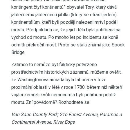
kontingent čtyř kontinentů." obyvatel Tory, který dává
jablečnému jablečnímu jablku (který se otřásl jedem)
kontinentálům, kteří byli později nalezeni mrtví podél
mostu. Předpokládá se, že jejich těla byla pohřbena na
východ od mostu. Po mnoho let po incidentu se koně
odmítli překročit most. Proto se stala známá jako Spook
Bridge.
Zatímco to nemůže být fakticky potvrzeno
prostřednictvím historických záznamů, můžeme ověřit,
že Washingtonova armáda byla tábořena v téže
proximální oblasti v létě v roce 1780, během níž někteří
vojáci zemřeli kvůli nemocem a byli pohřbeni poblíž
mostu. Zní povědomě? Rozhodnete se.
Van Saun County Park;
216 Forest Avenue, Paramus a
Continental Avenue, River Edge