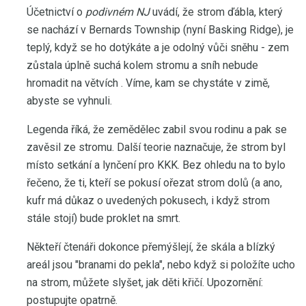
Účetnictví o
podivném NJ
uvádí, že strom ďábla, který
se nachází v Bernards Township (nyní Basking Ridge), je
teplý, když se ho dotýkáte a je odolný vůči sněhu - zem
zůstala úplně suchá kolem stromu a sníh nebude
hromadit na větvích . Víme, kam se chystáte v zimě,
abyste se vyhnuli.
Legenda říká, že zemědělec zabil svou rodinu a pak se
zavěsil ze stromu. Další teorie naznačuje, že strom byl
místo setkání a lynčení pro KKK. Bez ohledu na to bylo
řečeno, že ti, kteří se pokusí ořezat strom dolů (a ano,
kufr má důkaz o uvedených pokusech, i když strom
stále stojí) bude proklet na smrt.
Někteří čtenáři dokonce přemýšlejí, že skála a blízký
areál jsou "branami do pekla", nebo když si položíte ucho
na strom, můžete slyšet, jak děti křičí. Upozornění:
postupujte opatrně.