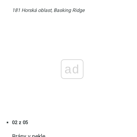
181 Horská oblast, Basking Ridge
ad
02 z 05
Brány v pekle