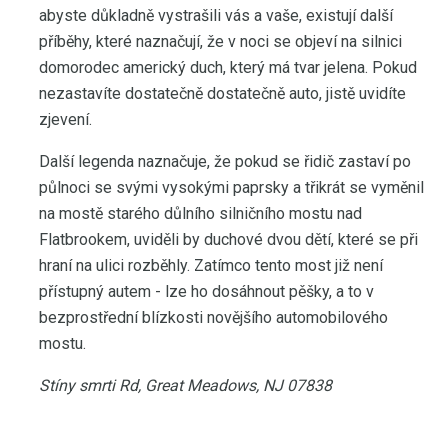
abyste důkladně vystrašili vás a vaše, existují další
příběhy, které naznačují, že v noci se objeví na silnici
domorodec americký duch, který má tvar jelena. Pokud
nezastavíte dostatečně dostatečně auto, jistě uvidíte
zjevení.
Další legenda naznačuje, že pokud se řidič zastaví po
půlnoci se svými vysokými paprsky a třikrát se vyměnil
na mostě starého důlního silničního mostu nad
Flatbrookem, uviděli by duchové dvou dětí, které se při
hraní na ulici rozběhly. Zatímco tento most již není
přístupný autem - lze ho dosáhnout pěšky, a to v
bezprostřední blízkosti novějšího automobilového
mostu.
Stíny smrti Rd, Great Meadows, NJ 07838