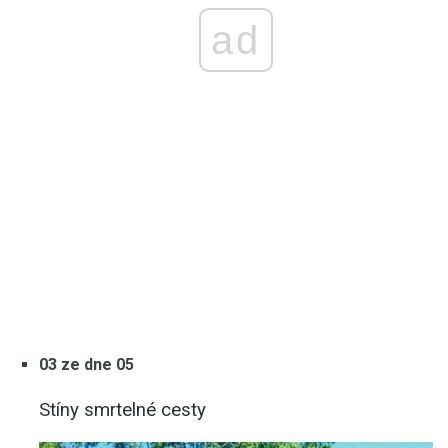
ad
03 ze dne 05
Stíny smrtelné cesty