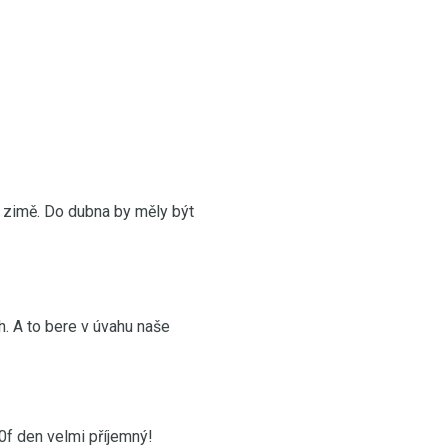
v zimě. Do dubna by měly být
h. A to bere v úvahu naše
0f den velmi příjemný!