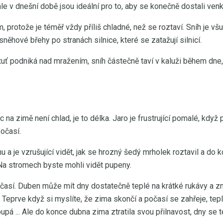
e v dnešní době jsou ideální pro to, aby se konečně dostali ven
, protože je téměř vždy příliš chladné, než se roztaví. Sníh je vš
něhové břehy po stranách silnice, které se zatažují silnicí.
 rtuť podniká nad mražením, sníh částečně taví v kaluži během dn
 na zimě není chlad, je to délka. Jaro je frustrující pomalé, když 
počasí.
nu a je vzrušující vidět, jak se hrozný šedý mrholek roztavil a d
Na stromech byste mohli vidět pupeny.
así. Duben může mít dny dostatečně teplé na krátké rukávy a zm
h. Teprve když si myslíte, že zima skončí a počasí se zahřeje, te
toupá ... Ale do konce dubna zima ztratila svou přilnavost, dny se te