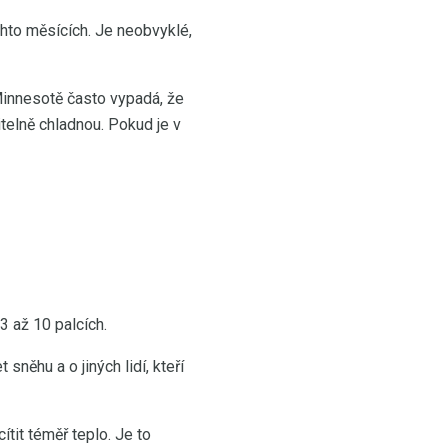
hto měsících. Je neobvyklé,
 Minnesotě často vypadá, že
itelně chladnou. Pokud je v
 až 10 palcích.
sněhu a o jiných lidí, kteří
tit téměř teplo. Je to