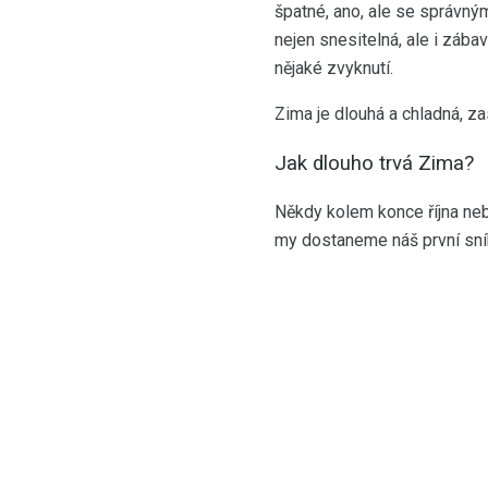
špatné, ano, ale se správný
nejen snesitelná, ale i zába
nějaké zvyknutí.
Zima je dlouhá a chladná, z
Jak dlouho trvá Zima?
Někdy kolem konce října ne
my dostaneme náš první sní