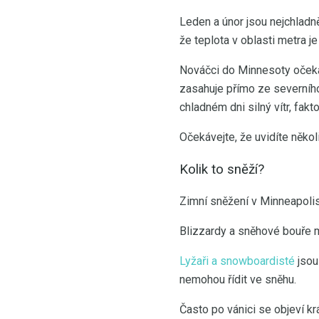
Leden a únor jsou nejchladn
že teplota v oblasti metra j
Nováčci do Minnesoty očekáv
zasahuje přímo ze severního 
chladném dni silný vítr, fakt
Očekávejte, že uvidíte někol
Kolik to sněží?
Zimní sněžení v Minneapolis
Blizzardy a sněhové bouře 
Lyžaři a snowboardisté
jsou 
nemohou řídit ve sněhu.
Často po vánici se objeví kr