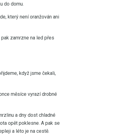
ku do domu.
ude, který není oranžován ani
e, pak zamrzne na led přes
přijdeme, když jsme čekali,
o konce měsíce vyrazí drobné
rzlinu a dny dost chladné
plota opět poklesne. A pak se
pleji a léto je na cestě.