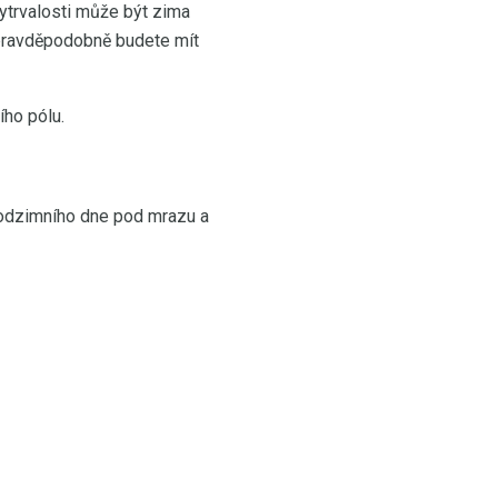
ytrvalosti může být zima
, pravděpodobně budete mít
ího pólu.
podzimního dne pod mrazu a