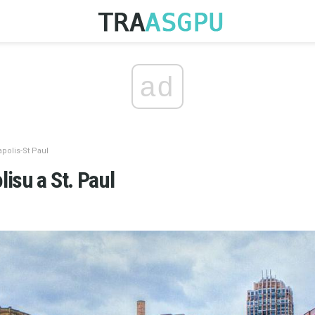
ad
polis-St Paul
isu a St. Paul