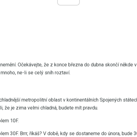
i nemění. Očekávejte, že z konce března do dubna skončí někde 
noho, ne-li se celý sníh roztaví.
jchladnější metropolitní oblast v kontinentálních Spojených státec
li, že je zima velmi chladná, budete mít pravdu.
olem 10F.
olem 30F. Brrr, říkáš? V době, kdy se dostaneme do února, bude 3