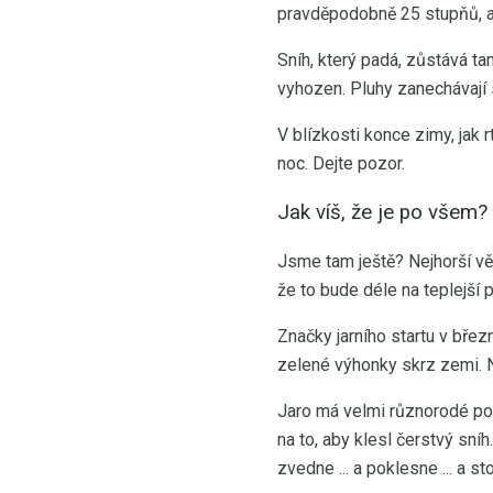
pravděpodobně 25 stupňů, al
Sníh, který padá, zůstává tam
vyhozen. Pluhy zanechávají s
V blízkosti konce zimy, jak
noc. Dejte pozor.
Jak víš, že je po všem?
Jsme tam ještě? Nejhorší věc
že to bude déle na teplejší 
Značky jarního startu v břez
zelené výhonky skrz zemi. 
Jaro má velmi různorodé poč
na to, aby klesl čerstvý sní
zvedne ... a poklesne ... a s