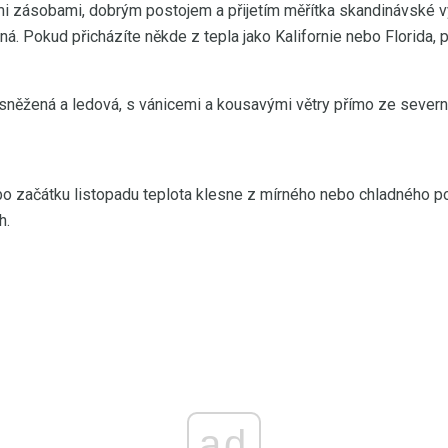
mi zásobami, dobrým postojem a přijetím měřítka skandinávské v
vná. Pokud přicházíte někde z tepla jako Kalifornie nebo Florida
asněžená a ledová, s vánicemi a kousavými větry přímo ze severn
bo začátku listopadu teplota klesne z mírného nebo chladného 
h.
ad