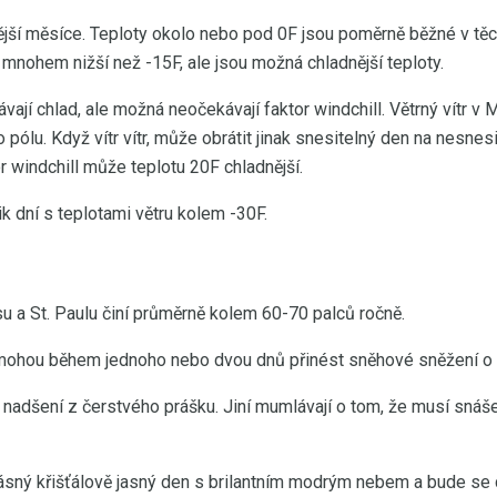
ější měsíce. Teploty okolo nebo pod 0F jsou poměrně běžné v těc
e mnohem nižší než -15F, ale jsou možná chladnější teploty.
ají chlad, ale možná neočekávají faktor windchill. Větrný vítr v
pólu. Když vítr vítr, může obrátit jinak snesitelný den na nesnes
or windchill může teplotu 20F chladnější.
ik dní s teplotami větru kolem -30F.
u a St. Paulu činí průměrně kolem 60-70 palců ročně.
mohou během jednoho nebo dvou dnů přinést sněhové sněžení o 3
nadšení z čerstvého prášku. Jiní mumlávají o tom, že musí snášet 
ásný křišťálově jasný den s brilantním modrým nebem a bude se cí