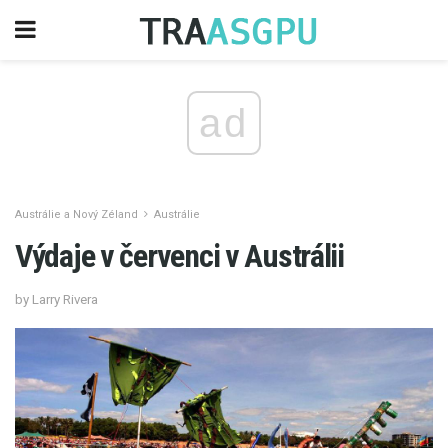
ad
Austrálie a Nový Zéland
Austrálie
Výdaje v červenci v Austrálii
by Larry Rivera