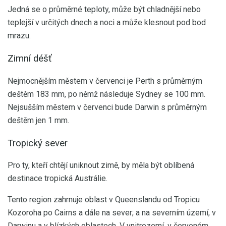
Jedná se o průměrné teploty, může být chladnější nebo
teplejší v určitých dnech a noci a může klesnout pod bod
mrazu.
Zimní déšť
Nejmocnějším městem v červenci je Perth s průměrným
deštěm 183 mm, po němž následuje Sydney se 100 mm.
Nejsušším městem v červenci bude Darwin s průměrným
deštěm jen 1 mm.
Tropický sever
Pro ty, kteří chtějí uniknout zimě, by měla být oblíbená
destinace tropická Austrálie.
Tento region zahrnuje oblast v Queenslandu od Tropicu
Kozoroha po Cairns a dále na sever; a na severním území, v
Darwinu a v blízkých oblastech. V vnitrozemí, v červeném