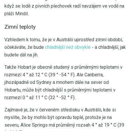
když se lodě z pivních plechovek radí navzájem ve vodě na
pláži Mindil.
Zimní teploty
Vzhledem k tomu, že je v Austrálii uprostřed zimní období,
očekáváte, že bude
chladnější než obvykle
- a chladnější, jak
budete dál na jih.
Takže Hobart je obecně studený s průměrnými teplotami v
rozmezí 4 ° až 12 ° C (39 ° -54 ° F). Ale Canberra,
jihozápadně od Sydney a mnohem dále na sever od
Hobartu, může být chladnější s průměrnými teplotami v
rozmezí 0 ° až 11 ° C (32 ° -52 ° F).
Zajímavé je, že v červeném středisku v Austrálii, kde si
myslíte, že by mohlo být opravdu teplé, protože je na
severu, Alice Springs má průměrný rozsah 4 ° až 19 ° C (39