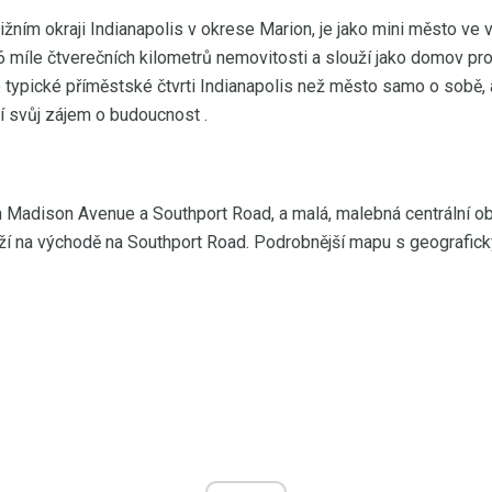
a jižním okraji Indianapolis v okrese Marion, je jako mini město v
6 míle čtverečních kilometrů nemovitosti a slouží jako domov pro 
 typické příměstské čtvrti Indianapolis než město samo o sobě, a
í svůj zájem o budoucnost .
th Madison Avenue a Southport Road, a malá, malebná centrální ob
ží na východě na Southport Road. Podrobnější mapu s geografick