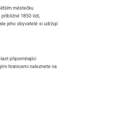
e větším městečku
přibližně 1850 lidí,
le jeho obyvatelé si udržují
last připomínající
ými hranicemi naleznete na