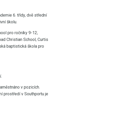
demie 6. třídy, dvě střední
vní školu.
hool pro ročníky 9-12;
ad Christian School, Curtis
ská baptistická škola pro
í.
zaměstnáno v pozicích.
 prostředí v Southportu je