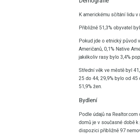
Demografie
K americkému sčítání lidu v
Přibližně 51,3% obyvatel by
Pokud jde o etnický původ v 
Američanů, 0,1% Native Amer
jakékoliv rasy bylo 3,4% pop
Střední věk ve městě byl 41,
25 do 44; 29,9% bylo od 45 
51,9% žen.
Bydlení
Podle údajů na Realtor.co
domů je v současné době k 
dispozici přibližně 97 nemov