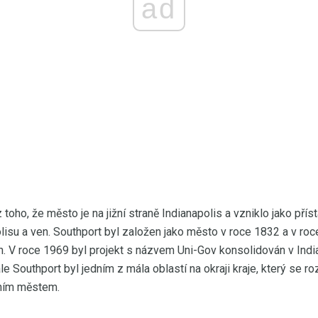
ad
toho, že město je na jižní straně Indianapolis a vzniklo jako přís
lisu a ven. Southport byl založen jako město v roce 1832 a v roc
n. V roce 1969 byl projekt s názvem Uni-Gov konsolidován v Indi
e Southport byl jedním z mála oblastí na okraji kraje, který se r
tním městem.