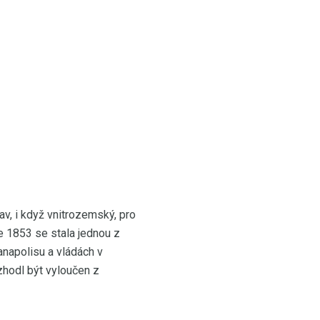
tav, i když vnitrozemský, pro
e 1853 se stala jednou z
anapolisu a vládách v
ozhodl být vyloučen z