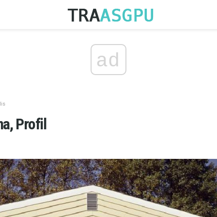
ad
lis
a, Profil