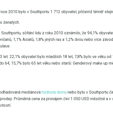
 roce 2010 bylo v Southportu 1 712 obyvatel, přičemž téměř stej
lo ženatých.
Southportu, sčítání lidu z roku 2010 oznámilo, že 94,1% obyvatel
ičanů, 1,1% Asiatů, 1,8% jiných ras a 1,2% dvou nebo více závo
ulace.
3 let. 22,1% obyvatel bylo mladších 18 let; 7,8% bylo ve věku od 
do 64; 15,7% bylo 65 let věku nebo starší. Genderový make up m
m odhadovaná mediánová
hodnota domu
nebo bytu v Southportu či
prodeji. Průměrná cena za pronájem činí 1 050 USD měsíčně a v 
itostí.