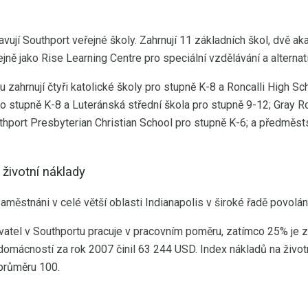
ují Southport veřejné školy. Zahrnují 11 základních škol, dvě aka
ejně jako Rise Learning Centre pro speciální vzdělávání a alternati
zahrnují čtyři katolické školy pro stupně K-8 a Roncalli High Sc
o stupně K-8 a Luteránská střední škola pro stupně 9-12; Gray Ro
thport Presbyterian Christian School pro stupně K-6; a předměst
životní náklady
městnáni v celé větší oblasti Indianapolis v široké řadě povolán
atel v Southportu pracuje v pracovním poměru, zatímco 25% je 
mácností za rok 2007 činil 63 244 USD. Index nákladů na životní
průměru 100.