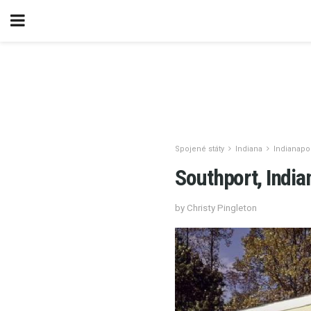
Spojené státy
Indiana
Indianapo
Southport, Indian
by Christy Pingleton