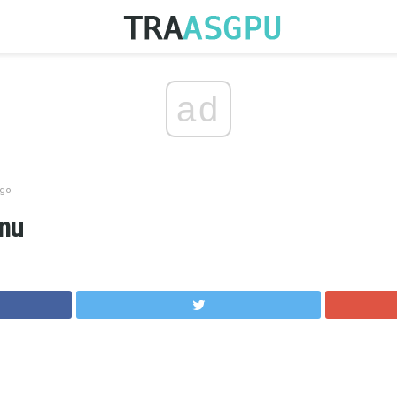
ad
ego
znu