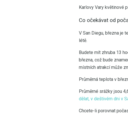
Karlovy Vary květinové p
Co očekávat od poča
V San Diegu, března je t
létě.
Budete mít zhruba 13 ho
března, což bude znamen
místních atrakcí může zm
Průměrná teplota v březnu
Průměrné srážky jsou 4,
dělat, v deštivém dni v 
Chcete-li porovnat počas