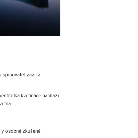
 spisovatel zažil a
pěstitelka květináče nachází
větna.
yly osobně zkušené.