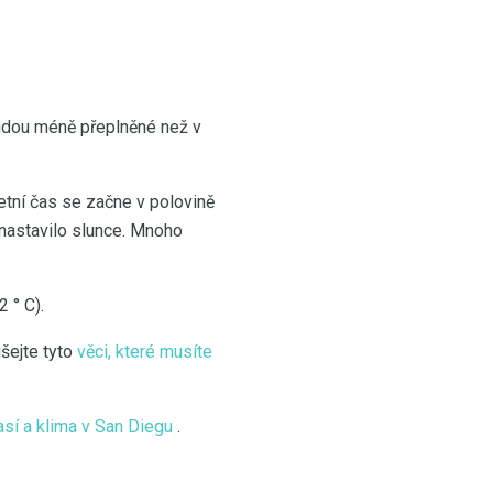
budou méně přeplněné než v
etní čas se začne v polovině
 nastavilo slunce. Mnoho
 ° C).
šejte tyto
věci, které musíte
sí a klima v San Diegu
.