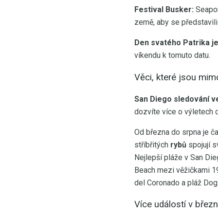
Festival Busker:
Seaport
země, aby se představili
Den svatého Patrika j
víkendu k tomuto datu.
Věci, které jsou mim
San Diego sledování v
dozvíte více o výletech d
Od března do srpna je ča
stříbřitých
rybů
spojují s
Nejlepší pláže v San Die
Beach mezi věžičkami 1
del Coronado a pláž Dog
Více událostí v břez