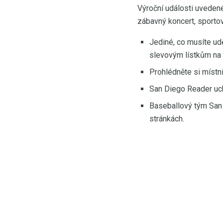
Výroční události uvedené
zábavný koncert, sportov
Jediné, co musíte udě
slevovým lístkům na p
Prohlédněte si místní
San Diego Reader uch
Baseballový tým San 
stránkách.