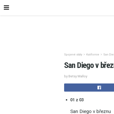
Spojené státy
Kalifornie
San Di
San Diego v bře
by Betsy Malloy
01 z 03
San Diego v březnu