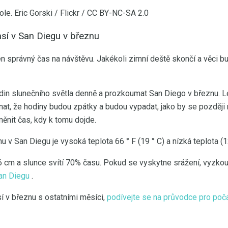
ole. Eric Gorski / Flickr / CC BY-NC-SA 2.0
sí v San Diegu v březnu
en správný čas na návštěvu. Jakékoli zimní deště skončí a věci 
din slunečního světla denně a prozkoumat San Diego v březnu. L
at, že hodiny budou zpátky a budou vypadat, jako by se později
ěnit čas, kdy k tomu dojde.
 v San Diegu je vysoká teplota 66 ° F (19 ° C) a nízká teplota (12
6 cm a slunce svítí 70% času. Pokud se vyskytne srážení, vyzkou
San Diegu
.
í v březnu s ostatními měsíci,
podívejte se na průvodce pro poča