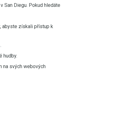
u v San Diegu. Pokud hledáte
 abyste získali přístup k
.
é hudby.
lán na svých webových