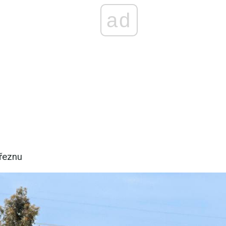
ad
březnu