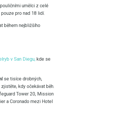
í pouličními umělci z celé
pouze pro nad 18 lidí.
at během nejbližšího
elryb v San Diegu,
kde se
ní
se tisíce drobných,
zjistěte, kdy očekávat běh.
ifeguard Tower 20, Mission
ier a Coronado mezi Hotel