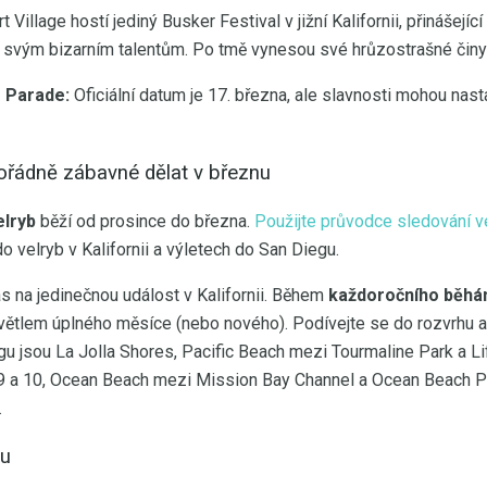
 Village hostí jediný Busker Festival v jižní Kalifornii, přinášejíc
 svým bizarním talentům. Po tmě vynesou své hrůzostrašné činy 
e Parade:
Oficiální datum je 17. března, ale slavnosti mohou nast
ořádně zábavné dělat v březnu
elryb
běží od prosince do března.
Použijte průvodce sledování v
o velryb v Kalifornii a výletech do San Diegu.
s na jedinečnou událost v Kalifornii. Během
každoročního běhá
větlem úplného měsíce (nebo nového). Podívejte se do rozvrhu a 
gu jsou La Jolla Shores, Pacific Beach mezi Tourmaline Park a L
9 a 10, Ocean Beach mezi Mission Bay Channel a Ocean Beach P
.
nu