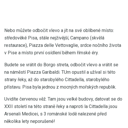
Nebo můžete odbočit vlevo a jít na své oblíbené místo:
středověké Pisa, stále nejživější, Campano (skvělá
restaurace), Piazza delle Vettovaglie, srdce nočního života
v Pise a místo první osídlení během římské éry.
Budete se vrátit do Borgo streta, odbočit vlevo a vrátit se
na náměstí Piazza Garibaldi. TUrn opustil a užíval si této
strany řeky, až do starobylého Cittadella, starobylého
přístavu. Pisa byla jednou z mocných mořských republik.
Uvidíte červenou věž. Tam jsou velké budovy, datovat se do
XXII století na této straně řeky a naproti la Cittadella jsou
Arsenali Medicei, s 3 románské lodě nalezené před
několika lety neporušené!