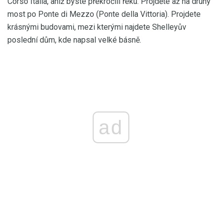
Corso Italia, aniž byste překročili řeku. Projděte až na druhý
most po Ponte di Mezzo (Ponte della Vittoria). Projdete
krásnými budovami, mezi kterými najdete Shelleyův
poslední dům, kde napsal velké básně.
ad