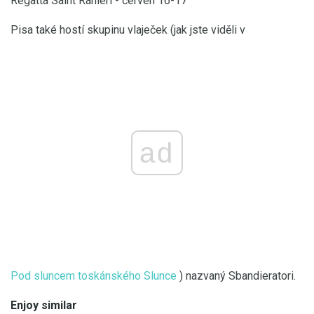
Regatta Saint Ranieri - červen 16-17
Pisa také hostí skupinu vlaječek (jak jste viděli v
ad
Pod sluncem toskánského Slunce
) nazvaný Sbandieratori.
Enjoy similar