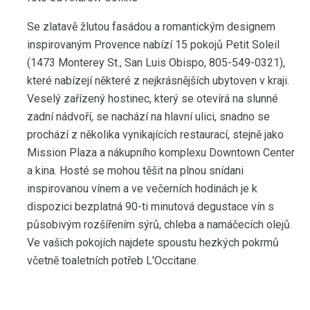
Se zlatavě žlutou fasádou a romantickým designem
inspirovaným Provence nabízí 15 pokojů Petit Soleil
(1473 Monterey St., San Luis Obispo, 805-549-0321),
které nabízejí některé z nejkrásnějších ubytoven v kraji.
Veselý zařízený hostinec, který se otevírá na slunné
zadní nádvoří, se nachází na hlavní ulici, snadno se
prochází z několika vynikajících restaurací, stejně jako
Mission Plaza a nákupního komplexu Downtown Center
a kina. Hosté se mohou těšit na plnou snídani
inspirovanou vínem a ve večerních hodinách je k
dispozici bezplatná 90-ti minutová degustace vín s
působivým rozšířením sýrů, chleba a namáčecích olejů.
Ve vašich pokojích najdete spoustu hezkých pokrmů
včetně toaletních potřeb L'Occitane.