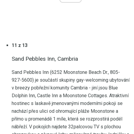
11 z 13
Sand Pebbles Inn, Cambria
Sand Pebbles Inn (6252 Moonstone Beach Dr., 805-
927-5600) je součástí skupiny gay-welcoming ubytování
v breezy pobřežní komunity Cambria - jiní jsou Blue
Dolphin Inn, Castle Inn a Moonstone Cottages. Atraktivní
hostinec s laskavě jmenovanými moderními pokoji se
nachází přes ulici od ohromující pláže Moonstone a
přímo u promenádě 1 míle, která se rozprostírá podél
nábřeží. V pokojích najdete 32palcovou TV s plochou