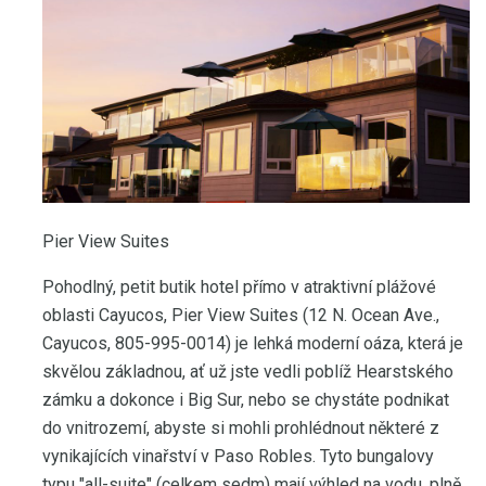
Pier View Suites
Pohodlný, petit butik hotel přímo v atraktivní plážové
oblasti Cayucos, Pier View Suites (12 N. Ocean Ave.,
Cayucos, 805-995-0014) je lehká moderní oáza, která je
skvělou základnou, ať už jste vedli poblíž Hearstského
zámku a dokonce i Big Sur, nebo se chystáte podnikat
do vnitrozemí, abyste si mohli prohlédnout některé z
vynikajících vinařství v Paso Robles. Tyto bungalovy
typu "all-suite" (celkem sedm) mají výhled na vodu, plně