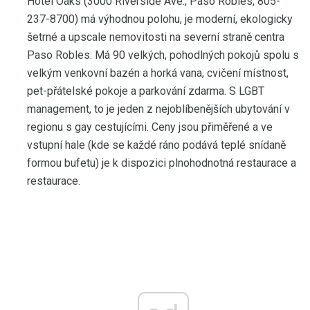
Hotel Oaks (3000 Riverside Ave., Paso Robles, 805-
237-8700) má výhodnou polohu, je moderní, ekologicky
šetrné a upscale nemovitosti na severní straně centra
Paso Robles. Má 90 velkých, pohodlných pokojů spolu s
velkým venkovní bazén a horká vana, cvičení místnost,
pet-přátelské pokoje a parkování zdarma. S LGBT
management, to je jeden z nejoblíbenějších ubytování v
regionu s gay cestujícími. Ceny jsou přiměřené a ve
vstupní hale (kde se každé ráno podává teplé snídaně
formou bufetu) je k dispozici plnohodnotná restaurace a
restaurace.