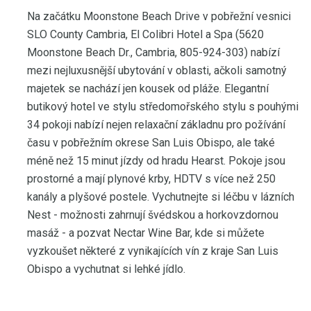
Na začátku Moonstone Beach Drive v pobřežní vesnici
SLO County Cambria, El Colibri Hotel a Spa (5620
Moonstone Beach Dr., Cambria, 805-924-303) nabízí
mezi nejluxusnější ubytování v oblasti, ačkoli samotný
majetek se nachází jen kousek od pláže. Elegantní
butikový hotel ve stylu středomořského stylu s pouhými
34 pokoji nabízí nejen relaxační základnu pro požívání
času v pobřežním okrese San Luis Obispo, ale také
méně než 15 minut jízdy od hradu Hearst. Pokoje jsou
prostorné a mají plynové krby, HDTV s více než 250
kanály a plyšové postele. Vychutnejte si léčbu v lázních
Nest - možnosti zahrnují švédskou a horkovzdornou
masáž - a pozvat Nectar Wine Bar, kde si můžete
vyzkoušet některé z vynikajících vín z kraje San Luis
Obispo a vychutnat si lehké jídlo.