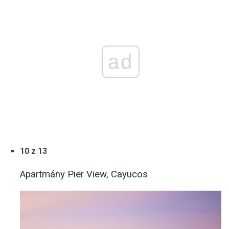
ad
10 z 13
Apartmány Pier View, Cayucos