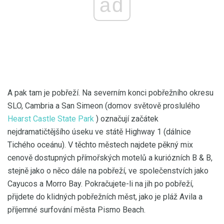
ad
A pak tam je pobřeží. Na severním konci pobřežního okresu
SLO, Cambria a San Simeon (domov světově proslulého
Hearst Castle State Park
) označují začátek
nejdramatičtějšího úseku ve státě Highway 1 (dálnice
Tichého oceánu). V těchto městech najdete pěkný mix
cenově dostupných přímořských motelů a kuriózních B & B,
stejně jako o něco dále na pobřeží, ve společenstvích jako
Cayucos a Morro Bay. Pokračujete-li na jih po pobřeží,
přijdete do klidných pobřežních měst, jako je pláž Avila a
příjemné surfování města Pismo Beach.