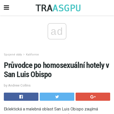
ad
Spojené státy
Kalifornie
Průvodce po homosexuální hotely v
San Luis Obispo
by Andrew Collins
Eklektická a malebná oblast San Luis Obispo zaujímá