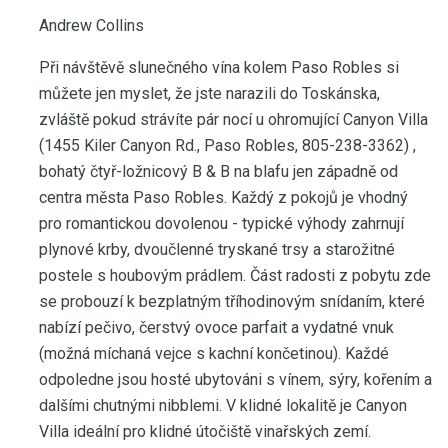
Andrew Collins
Při návštěvě slunečného vína kolem Paso Robles si
můžete jen myslet, že jste narazili do Toskánska,
zvláště pokud strávíte pár nocí u ohromující Canyon Villa
(1455 Kiler Canyon Rd., Paso Robles, 805-238-3362) ,
bohatý čtyř-ložnicový B & B na blafu jen západně od
centra města Paso Robles. Každý z pokojů je vhodný
pro romantickou dovolenou - typické výhody zahrnují
plynové krby, dvoučlenné tryskané trsy a starožitné
postele s houbovým prádlem. Část radosti z pobytu zde
se probouzí k bezplatným tříhodinovým snídaním, které
nabízí pečivo, čerstvý ovoce parfait a vydatné vnuk
(možná míchaná vejce s kachní končetinou). Každé
odpoledne jsou hosté ubytováni s vínem, sýry, kořením a
dalšími chutnými nibblemi. V klidné lokalitě je Canyon
Villa ideální pro klidné útočiště vinařských zemí.