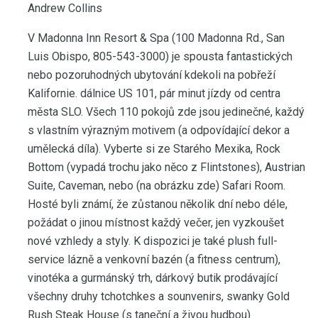
Andrew Collins
V Madonna Inn Resort & Spa (100 Madonna Rd., San
Luis Obispo, 805-543-3000) je spousta fantastických
nebo pozoruhodných ubytování kdekoli na pobřeží
Kalifornie. dálnice US 101, pár minut jízdy od centra
města SLO. Všech 110 pokojů zde jsou jedinečné, každý
s vlastním výrazným motivem (a odpovídající dekor a
umělecká díla). Vyberte si ze Starého Mexika, Rock
Bottom (vypadá trochu jako něco z Flintstones), Austrian
Suite, Caveman, nebo (na obrázku zde) Safari Room.
Hosté byli známí, že zůstanou několik dní nebo déle,
požádat o jinou místnost každý večer, jen vyzkoušet
nové vzhledy a styly. K dispozici je také plush full-
service lázně a venkovní bazén (a fitness centrum),
vinotéka a gurmánský trh, dárkový butik prodávající
všechny druhy tchotchkes a sounvenirs, swanky Gold
Rush Steak House (s taneční a živou hudbou)