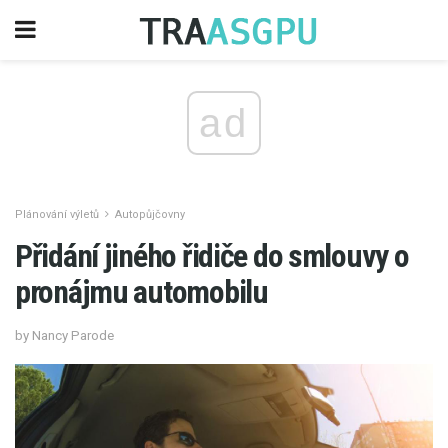
ad
Plánování výletů
Autopůjčovny
Přidání jiného řidiče do smlouvy o
pronájmu automobilu
by Nancy Parode