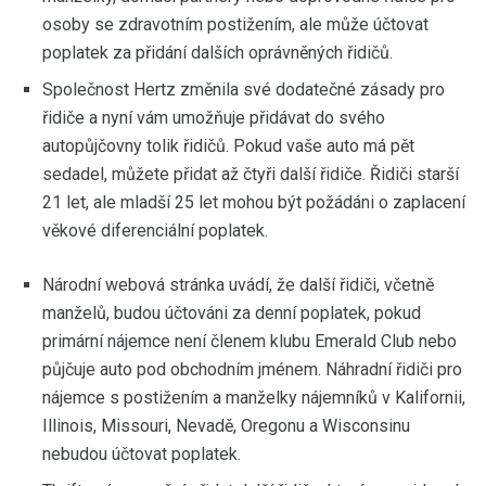
osoby se zdravotním postižením, ale může účtovat
poplatek za přidání dalších oprávněných řidičů.
Společnost Hertz změnila své dodatečné zásady pro
řidiče a nyní vám umožňuje přidávat do svého
autopůjčovny tolik řidičů. Pokud vaše auto má pět
sedadel, můžete přidat až čtyři další řidiče. Řidiči starší
21 let, ale mladší 25 let mohou být požádáni o zaplacení
věkové diferenciální poplatek.
Národní webová stránka uvádí, že další řidiči, včetně
manželů, budou účtováni za denní poplatek, pokud
primární nájemce není členem klubu Emerald Club nebo
půjčuje auto pod obchodním jménem. Náhradní řidiči pro
nájemce s postižením a manželky nájemníků v Kalifornii,
Illinois, Missouri, Nevadě, Oregonu a Wisconsinu
nebudou účtovat poplatek.