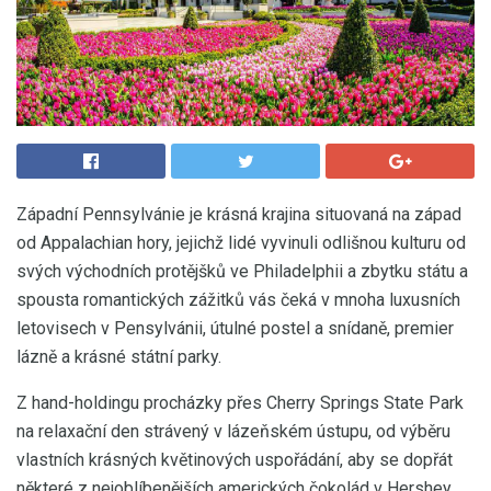
Západní Pennsylvánie je krásná krajina situovaná na západ
od Appalachian hory, jejichž lidé vyvinuli odlišnou kulturu od
svých východních protějšků ve Philadelphii a zbytku státu a
spousta romantických zážitků vás čeká v mnoha luxusních
letovisech v Pensylvánii, útulné postel a snídaně, premier
lázně a krásné státní parky.
Z hand-holdingu procházky přes Cherry Springs State Park
na relaxační den strávený v lázeňském ústupu, od výběru
vlastních krásných květinových uspořádání, aby se dopřát
některé z nejoblíbenějších amerických čokolád v Hershey,