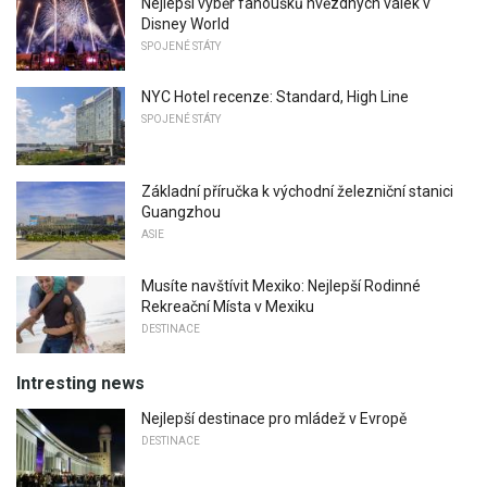
Nejlepší výběr fanoušků hvězdných válek v
Disney World
SPOJENÉ STÁTY
NYC Hotel recenze: Standard, High Line
SPOJENÉ STÁTY
Základní příručka k východní železniční stanici
Guangzhou
ASIE
Musíte navštívit Mexiko: Nejlepší Rodinné
Rekreační Místa v Mexiku
DESTINACE
Intresting news
Nejlepší destinace pro mládež v Evropě
DESTINACE