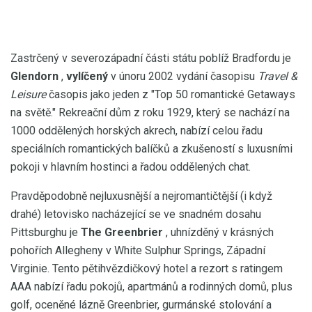
Zastrčený v severozápadní části státu poblíž Bradfordu je
Glendorn
,
vylíčený
v únoru 2002 vydání časopisu
Travel &
Leisure
časopis jako jeden z "Top 50 romantické Getaways
na světě." Rekreační dům z roku 1929, který se nachází na
1000 oddělených horských akrech, nabízí celou řadu
speciálních romantických balíčků a zkušeností s luxusními
pokoji v hlavním hostinci a řadou oddělených chat.
Pravděpodobně nejluxusnější a nejromantičtější (i když
drahé) letovisko nacházející se ve snadném dosahu
Pittsburghu je
The Greenbrier
, uhnízděný v krásných
pohořích Allegheny v White Sulphur Springs, Západní
Virginie. Tento pětihvězdičkový hotel a rezort s ratingem
AAA nabízí řadu pokojů, apartmánů a rodinných domů, plus
golf, oceněné lázně Greenbrier, gurmánské stolování a