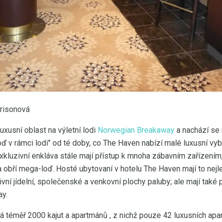
rrisonová
uxusní oblast na výletní lodi
Norwegian Breakaway
a nachází se 
oď v rámci lodi" od té doby, co The Haven nabízí malé luxusní vyba
exkluzivní enkláva stále mají přístup k mnoha zábavním zařízením
a obří mega-loď. Hosté ubytovaní v hotelu The Haven mají to nejl
vní jídelní, společenské a venkovní plochy paluby; ale mají také 
ay.
téměř 2000 kajut a apartmánů , z nichž pouze 42 luxusních ap