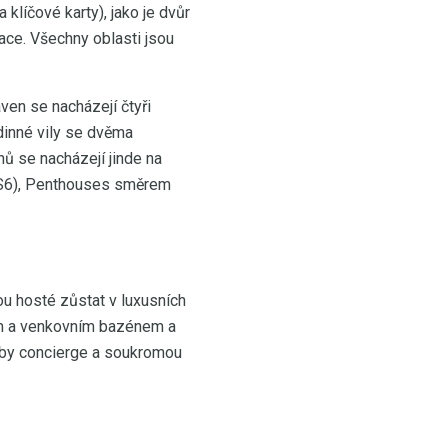
 klíčové karty), jako je dvůr
ace. Všechny oblasti jsou
ven se nacházejí čtyři
odinné vily se dvěma
nů se nacházejí jinde na
e S6), Penthouses směrem
ou hosté zůstat v luxusních
em a venkovním bazénem a
žby concierge a soukromou