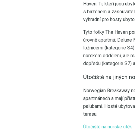
Haven. Ti, kteří jsou uby
s bazénem a zasouvatelno
výhradní pro hosty ubyt
Tyto fotky The Haven pom
úrovně apartmá: Deluxe M
ložnicemi (kategorie S4)
norském oddělení, ale m
dopředu (kategorie S7) a
Útočiště na jiných no
Norwegian Breakaway není
apartmánech a mají přís
palubami. Hosté ubytova
terasu.
Útočiště na norské útěk