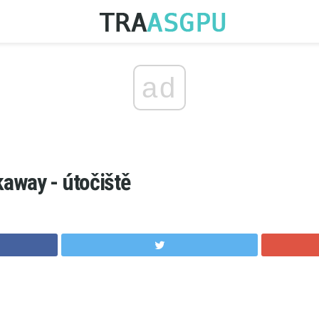
ad
away - útočiště