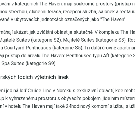
továni v kategoriích The Haven, mají soukromé prostory (přístup na
u střechou, sluneční terasa, recepční služba, salonek a restaur
ované v ubytovacích jednotkách označených jako "The Haven".
áhají ukázat, jak zvláštní oblast je skutečně. V komplexu The Ha
ajitelé Suites (kategorie S2), Majitelé Suites (kategorie S3), R
 a Courtyard Penthouses (kategorie S5). Tři další úrovně apartmá
ají přístup do areálu The Haven: Penthouses typu Aft (kategori
 Spa Suites (kategorie S9).
rských lodích výletních linek
 jediná loď Cruise Line v Norsku s exkluzivní oblastí, kde moh
tup k vyhrazenému prostoru s obývacím pokojem, jídelním míst
ní v hotelu The Haven mají také 24hodinový komorní službu, slu