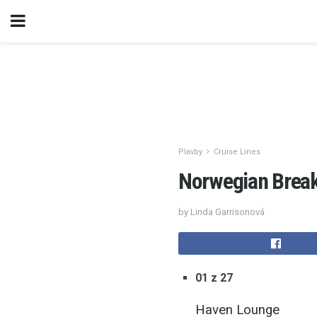
Plavby
Cruise Lines
Norwegian Break
by Linda Garrisonová
01 z 27
Haven Lounge