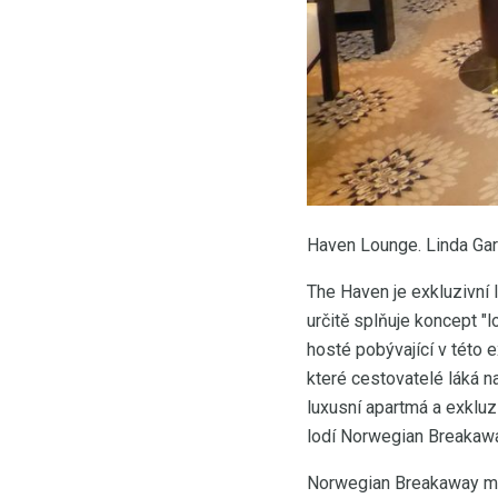
Haven Lounge. Linda Ga
The Haven je exkluzivní l
určitě splňuje koncept "l
hosté pobývající v této 
které cestovatelé láká n
luxusní apartmá a exkluzi
lodí Norwegian Breakaw
Norwegian Breakaway má 