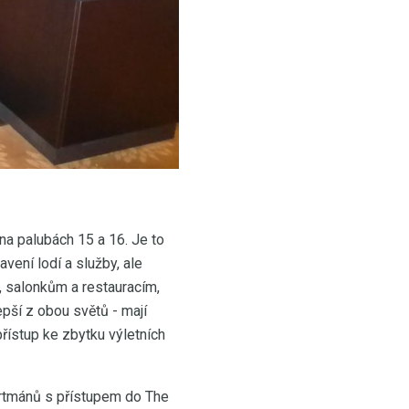
na palubách 15 a 16. Je to
vení lodí a služby, ale
, salonkům a restauracím,
epší z obou světů - mají
přístup ke zbytku výletních
artmánů s přístupem do The