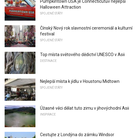
Pumpkintown USA je Connecticutův nejlepší
Halloween Attraction
SPOJENÉ STÁTY
Čínský Nový rok slavnostní ceremoniál a kulturní
festival
SPOJENÉ STÁTY
Top místa světového dědictví UNESCO v Asii
DESTINACE
Nejlepší místa k jídlu v Houstonu Midtown
SPOJENÉ STÁTY
Úžasné věci dělat tuto zimu v jihovýchodní Asii
INSPIRACE
Cestujte z Londýna do zámku Windsor