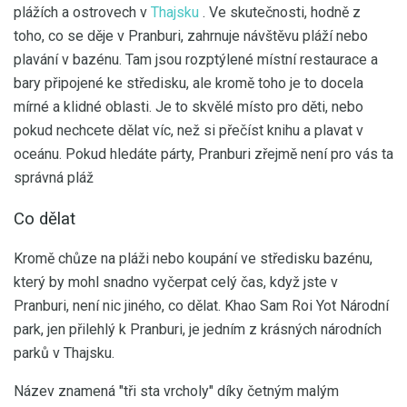
plážích a ostrovech v
Thajsku
. Ve skutečnosti, hodně z
toho, co se děje v Pranburi, zahrnuje návštěvu pláží nebo
plavání v bazénu. Tam jsou rozptýlené místní restaurace a
bary připojené ke středisku, ale kromě toho je to docela
mírné a klidné oblasti. Je to skvělé místo pro děti, nebo
pokud nechcete dělat víc, než si přečíst knihu a plavat v
oceánu. Pokud hledáte párty, Pranburi zřejmě není pro vás ta
správná pláž
Co dělat
Kromě chůze na pláži nebo koupání ve středisku bazénu,
který by mohl snadno vyčerpat celý čas, když jste v
Pranburi, není nic jiného, ​​co dělat. Khao Sam Roi Yot Národní
park, jen přilehlý k Pranburi, je jedním z krásných národních
parků v Thajsku.
Název znamená "tři sta vrcholy" díky četným malým