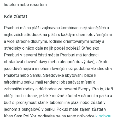
hotelem nebo resortem.
Kde zůstat
Pranburi má na pláži zajímavou kombinaci nejkrásnějších a
nejhezčích středisek na pláži s každým dnem otevřenějšími
a více středně dlouhými, rodinně orientovanými hotely a
středisky o něco dále na jih podél pobřeží. Středisko
Pranburi v severní části města Pranburi má tendenci
obstarávat davové davy (nebo alespoň dravý dav), ačkoli
jsou důvěrnější a mnohem levnější než podobné vlastnosti v
Phuketu nebo Samui. Středověké ubytování, blíže k
národnímu parku, mají tendenci obstarávat místní a
zahraniční rodiny a důchodce ze severní Evropy. Pro ty, kteří
chtějí trochu drsné, je také možné zůstat v národním parku a
buď si pronajmout stan k táboření na pláži nebo zůstat v
jednom z bungalovů v parku. Pokud máte zájem zůstat v
Khao Sam Roi Yot, podívejte se na tento průvodce
k pobytu