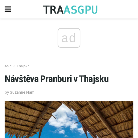
ad
Asie
Thajsko
Návštěva Pranburi v Thajsku
by Suzanne Nam